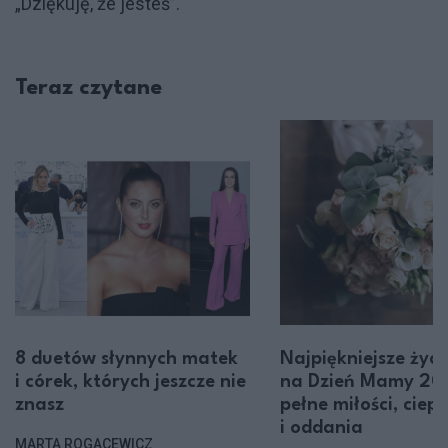
„Dziękuję, że jesteś”.
Teraz czytane
8 duetów słynnych matek
Najpiękniejsze życ
i córek, których jeszcze nie
na Dzień Mamy 20
znasz
pełne miłości, ciepł
i oddania
MARTA ROGACEWICZ