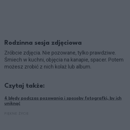
Rodzinna sesja zdjęciowa
Zróbcie zdjęcia. Nie pozowane, tylko prawdziwe.
Śmiech w kuchni, objęcia na kanapie, spacer. Potem
możesz zrobić z nich kolaż lub album.
Czytaj także:
4 błędy podczas pozowania i sposoby fotografki, by ich
uniknąć
PIĘKNE ŻYCIE