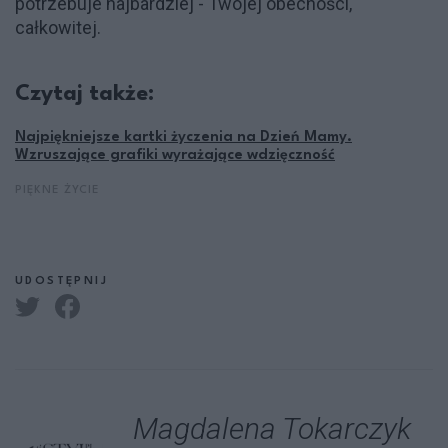
potrzebuje najbardziej - Twojej obecności,
całkowitej.
Czytaj także:
Najpiękniejsze kartki życzenia na Dzień Mamy.
Wzruszające grafiki wyrażające wdzięczność
PIĘKNE ŻYCIE
UDOSTĘPNIJ
Magdalena Tokarczyk