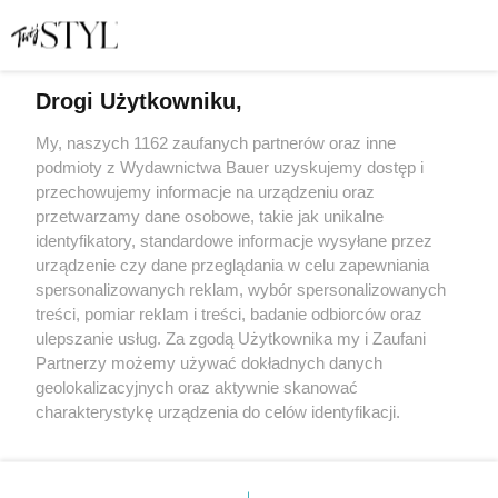
Drogi Użytkowniku,
Dzień Ojca to dobra okazja, żeby zatroszczyć się o tatę.
My, naszych 1162 zaufanych partnerów oraz inne
Oto 5 sposobów na zadbanie o jego samopoczucie
podmioty z Wydawnictwa Bauer uzyskujemy dostęp i
i zdrowie!
przechowujemy informacje na urządzeniu oraz
przetwarzamy dane osobowe, takie jak unikalne
MEDYCYNA
identyfikatory, standardowe informacje wysyłane przez
urządzenie czy dane przeglądania w celu zapewniania
spersonalizowanych reklam, wybór spersonalizowanych
treści, pomiar reklam i treści, badanie odbiorców oraz
ulepszanie usług. Za zgodą Użytkownika my i Zaufani
Partnerzy możemy używać dokładnych danych
geolokalizacyjnych oraz aktywnie skanować
charakterystykę urządzenia do celów identyfikacji.
Ponieważ cenimy Twoją prywatność, prosimy o zgodę na
korzystanie z tych technologii poprzez kliknięcie
KONTAKT
REKLAMA
REDAKCJA
„Akceptuję”. Zgoda jest dobrowolna i zawsze możesz ją
REGULAMIN SERWISU
POLITYKA PRYWATNOŚCI