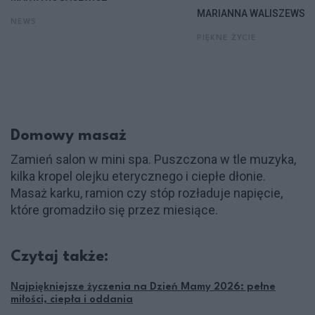
MARIANNA WALISZEWSK
NEWS
PIĘKNE ŻYCIE
Domowy masaż
Zamień salon w mini spa. Puszczona w tle muzyka,
kilka kropel olejku eterycznego i ciepłe dłonie.
Masaż karku, ramion czy stóp rozładuje napięcie,
które gromadziło się przez miesiące.
Czytaj także:
Najpiękniejsze życzenia na Dzień Mamy 2026: pełne
miłości, ciepła i oddania