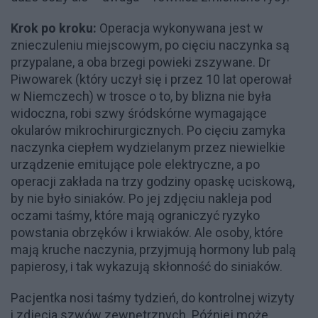
Krok po kroku:
Operacja wykonywana jest w
znieczuleniu miejscowym, po cięciu naczynka są
przypalane, a oba brzegi powieki zszywane. Dr
Piwowarek (który uczył się i przez 10 lat operował
w Niemczech) w trosce o to, by blizna nie była
widoczna, robi szwy śródskórne wymagające
okularów mikrochirurgicznych. Po cięciu zamyka
naczynka ciepłem wydzielanym przez niewielkie
urządzenie emitujące pole elektryczne, a po
operacji zakłada na trzy godziny opaskę uciskową,
by nie było siniaków. Po jej zdjęciu nakleja pod
oczami taśmy, które mają ograniczyć ryzyko
powstania obrzęków i krwiaków. Ale osoby, które
mają kruche naczynia, przyjmują hormony lub palą
papierosy, i tak wykazują skłonność do siniaków.
Pacjentka nosi taśmy tydzień, do kontrolnej wizyty
i zdjęcia szwów zewnętrznych. Później może