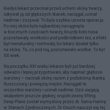
Kiedyś lekarz przecinał przed uchem skórę twarzy,
odrywał ją od głębszych tkanek, naciągał, ucinał
nadmiar i zszywał. To była szybka i prosta operacja.
Po niej skóra była najbardziej naciągnięta
w bocznych częściach twarzy, bruzdy koło nosa
pozostawały, wiotkości pod podbródkiem też, a efekt
był nienaturalny i nietrwały, bo lekarz działał tylko
na skórę. To, co pod nią, pozostawało wiotkie. To był
XX wiek.
Na początku XXI wieku lekarze byli już bardziej
odważni i lepiej przygotowani, aby napinać głębsze
warstwy – nacinali skórę razem z podskórną tkanką
tłuszczową i powięzią mięśni. Naciągali te
wszystkie warstwy i ucinali nadmiar. Dziś sięgają
skalpelem jeszcze głębiej; współczesny lifting
Deep Plane został wymyślony przez dr. Sama Hamrę
w Stanach Zjednoczonych. Dr Osuch nauczył się tej