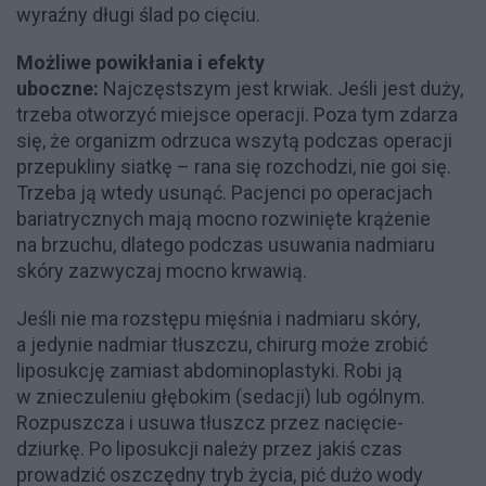
wyraźny długi ślad po cięciu.
Możliwe powikłania i efekty
uboczne:
Najczęstszym jest krwiak. Jeśli jest duży,
trzeba otworzyć miejsce operacji. Poza tym zdarza
się, że organizm odrzuca wszytą podczas operacji
przepukliny siatkę – rana się rozchodzi, nie goi się.
Trzeba ją wtedy usunąć. Pacjenci po operacjach
bariatrycznych mają mocno rozwinięte krążenie
na brzuchu, dlatego podczas usuwania nadmiaru
skóry zazwyczaj mocno krwawią.
Jeśli nie ma rozstępu mięśnia i nadmiaru skóry,
a jedynie nadmiar tłuszczu, chirurg może zrobić
liposukcję zamiast abdominoplastyki. Robi ją
w znieczuleniu głębokim (sedacji) lub ogólnym.
Rozpuszcza i usuwa tłuszcz przez nacięcie-
dziurkę. Po liposukcji należy przez jakiś czas
prowadzić oszczędny tryb życia, pić dużo wody