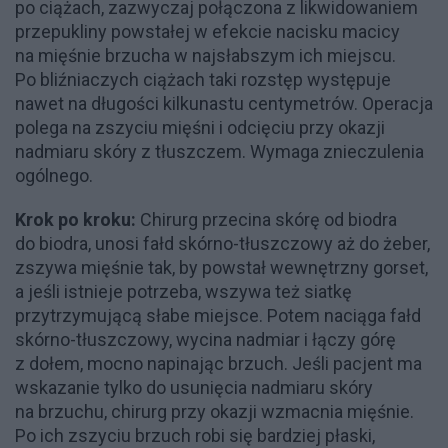
po ciążach, zazwyczaj połączona z likwidowaniem
przepukliny powstałej w efekcie nacisku macicy
na mięśnie brzucha w najsłabszym ich miejscu.
Po bliźniaczych ciążach taki rozstęp występuje
nawet na długości kilkunastu centymetrów. Operacja
polega na zszyciu mięśni i odcięciu przy okazji
nadmiaru skóry z tłuszczem. Wymaga znieczulenia
ogólnego.
Krok po kroku:
Chirurg przecina skórę od biodra
do biodra, unosi fałd skórno-tłuszczowy aż do żeber,
zszywa mięśnie tak, by powstał wewnętrzny gorset,
a jeśli istnieje potrzeba, wszywa też siatkę
przytrzymującą słabe miejsce. Potem naciąga fałd
skórno-tłuszczowy, wycina nadmiar i łączy górę
z dołem, mocno napinając brzuch. Jeśli pacjent ma
wskazanie tylko do usunięcia nadmiaru skóry
na brzuchu, chirurg przy okazji wzmacnia mięśnie.
Po ich zszyciu brzuch robi się bardziej płaski,