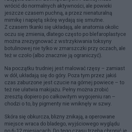
wrócić do normalnych aktywności, ale powieki
jeszcze czasem puchną, a przez nienaturalną
mimikę i napiętą skórę wydają się smutne.
Z czasem tkanki się układają, ale anatomia okolic
oczu się zmienia, dlatego często po blefaroplastyce
można zrezygnować z wstrzykiwania toksyny
botulinowej nie tylko w zmarszczki przy oczach, ale
też w czoło (albo znacznie ją ograniczyć).
Na początku trudniej jest malować rzęsy – zamiast
w dół, układają się do góry. Poza tym przez jakiś
czas zaburzone jest czucie na górnej powiece – to
też nie ułatwia makijażu. Pełny można zrobić
zresztą dopiero po całkowitym wygojeniu ran –
chodzi o to, by pigmenty nie wniknęły w szwy.
Skóra się obkurcza, blizny znikają, a operowane
miejsce wraca do bladego, wyjściowego wyglądu
po 6-12 miesiącach. Do tego czasu trzeba chronić je