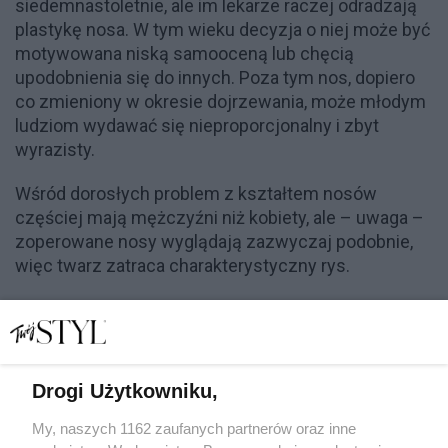
siedemnastoletnie, ale im lekarze raczej odradzają
plastykę nosa. W tym wieku decyzja o niej może być
motywowana niską samooceną lub chęcią
upodobnienia się do innych. Poza tym nos, dopiero
co zmieniony w okresie dojrzewania, może młodym
ludziom wydawać się nieproporcjonalny i zbyt
wyrazisty.
Wśród dorosłych problem z kształtem nosów
częściej mają mężczyźni niż kobiety, ale – uwaga –
zoperowane nosy wyglądają zazwyczaj podobnie,
więc twarz zatraca charakterystyczny rys.
Krok po kroku:
Zabieg wykonywany jest
w znieczuleniu ogólnym i trwa około dwóch godzin.
Dzięki nowoczesnym narzędziom, takim jak piła
piezoelektryczna, cięcie kości jest precyzyjne,
Drogi Użytkowniku,
a otaczające tkanki, w tym śluzówka i naczynia
krwionośne, są znacznie mniej naruszane niż
My, naszych 1162 zaufanych partnerów oraz inne