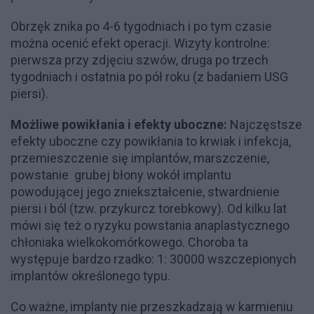
Obrzęk znika po 4-6 tygodniach i po tym czasie
można ocenić efekt operacji. Wizyty kontrolne:
pierwsza przy zdjęciu szwów, druga po trzech
tygodniach i ostatnia po pół roku (z badaniem USG
piersi).
Możliwe powikłania i efekty uboczne:
Najczęstsze
efekty uboczne czy powikłania to krwiak i infekcja,
przemieszczenie się implantów, marszczenie,
powstanie grubej błony wokół implantu
powodującej jego zniekształcenie, stwardnienie
piersi i ból (tzw. przykurcz torebkowy). Od kilku lat
mówi się też o ryzyku powstania anaplastycznego
chłoniaka wielkokomórkowego. Choroba ta
występuje bardzo rzadko: 1: 30000 wszczepionych
implantów określonego typu.
Co ważne, implanty nie przeszkadzają w karmieniu