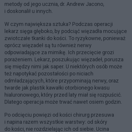
metody od jego ucznia, dr. Andrew Jacono,
i doskonalił u innych.
W czym największa sztuka? Podczas operacji
lekarz sięga głęboko, by podciąć więzadła mocujące
zwiotczałe tkanki do kości. To ryzykowne, ponieważ
oprócz więzadeł są tu również nerwy
odpowiadające za mimikę. Ich przecięcie grozi
porażeniem. Lekarz, poszukując więzadeł, porusza
się między nimi jak saper. U niektórych osób może
też napotykać pozostałości po niciach
odmładzających, które przypominają nerwy, oraz
twarde jak plastik kawałki otorbionego kwasu
hialuronowego, który przed laty miał się rozpuścić.
Dlatego operacja może trwać nawet osiem godzin.
Po odcięciu powięzi od kości chirurg przesuwa
i napina razem wszystkie warstwy: od skóry
do kości, nie rozdzielając ich od siebie. Ucina