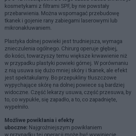
kosmetykami z filtrami SPF, by nie powstały
przebarwienia. Można wspomagać przebudowę
tkanek i gojenie rany zabiegami laserowymi lub
mikronakłuwaniem.
Plastyka dolnej powieki jest trudniejsza, wymaga
znieczulenia ogólnego. Chirurg operuje głębiej,
do kości, towarzyszy temu większe krwawienie niż
w przypadku plastyki powieki górnej. W porównaniu
z nią usuwa się dużo mniej skóry i tkanek, ale efekt
jest spektakularny. Bo przepukliny tłuszczowe
wypychające skórę na dolnej powiece są bardziej
widoczne. Część lekarzy usuwa, część przesuwa, by
to, co wypukłe, się zapadło, a to, co zapadnięte,
wypełniło.
Możliwe powikłania i efekty
uboczne:
Najgroźniejszym powikłaniem
w przypadku tej operacji może być wywinięcie