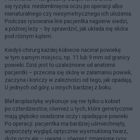
się ryzyka niedomknięcia oczu po operacji albo
nienaturalnego czy niesymetrycznego ich ułożenia.
Podczas rysowania linii pacjentka najpierw siedzi,
a później leży – by sprawdzić, jak układa się skóra
pod różnym kątem.
Kiedyś chirurg każdej kobiecie nacinał powiekę
w tym samym miejscu, np. 11 lub 9 mm od granicy
powieki. Dziś jest to uzależnione od anatomii
pacjentki – przecina się skórę w załamaniu powiek,
zaczyna i kończy w zależności od tego, jak opadają.
U jednych od góry, u innych bardziej z boku.
Blefaroplastykę wykonuje się nie tylko u kobiet
po czterdziestce, również u tych, które genetycznie
mają głęboko osadzone oczy i opadające powieki.
Po operacji pacjentka ma bardziej uśmiechnięty,
wypoczęty wygląd, optycznie wysmukloną twarz,
duże oczy ale – uwaga – również zmienione rysy.