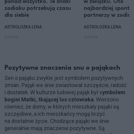
ponad wszystko. Te znaki
w związku. Oto
zodiaku potrzebują czasu
najbardziej sponta
dla siebie
partnerzy w zodia
ASTROLOŻKA LENA
ASTROLOŻKA LENA
ZODIAK
ZODIAK
Pozytywne znaczenia snu o pająkach
Sen o pająku zwykle jest symbolem pozytywnych
zmian. Pająk we śnie zwiastował szczęście, radość
i dostatek. W kulturze ludowej pająk był s
ymbolem
bogini Matki, tkającej los człowieka
. Wierzono
również, że domy, w których mieszkały pająki są
szczęśliwe, a ich mieszkańcy mogą liczyć
na dostatnie życie​. Chodzące pająki we śnie
generalnie mają znaczenie pozytywne. Są