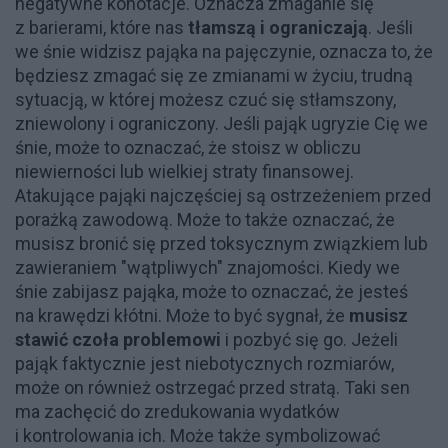
negatywne konotacje. Oznacza zmaganie się
z barierami, które nas
tłamszą i ograniczają
. Jeśli
we śnie widzisz pająka na pajęczynie, oznacza to, że
będziesz zmagać się ze zmianami w życiu, trudną
sytuacją, w której możesz czuć się stłamszony,
zniewolony i ograniczony​. Jeśli pająk ugryzie Cię we
śnie, może to oznaczać, że stoisz w obliczu
niewierności lub wielkiej straty finansowej.
Atakujące pająki najczęściej są ostrzeżeniem przed
porażką zawodową. Może to także oznaczać, że
musisz bronić się przed toksycznym związkiem lub
zawieraniem "wątpliwych" znajomości​. Kiedy we
śnie zabijasz pająka, może to oznaczać, że jesteś
na krawędzi kłótni. Może to być sygnał, że
musisz
stawić czoła problemowi
i pozbyć się go. Jeżeli
pająk faktycznie jest niebotycznych rozmiarów,
może on również ostrzegać przed stratą. Taki sen
ma zachęcić do zredukowania wydatków
i kontrolowania ich. Może także symbolizować