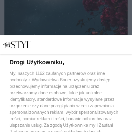
Drogi Użytkowniku,
Lipcowa pełnia Księżyca obudzi potrzebę zmian u tych
znaków zodiaku
My, naszych 1162 zaufanych partnerów oraz inne
podmioty z Wydawnictwa Bauer uzyskujemy dostęp i
przechowujemy informacje na urządzeniu oraz
ASTROLOŻKA LENA
przetwarzamy dane osobowe, takie jak unikalne
ZODIAK
identyfikatory, standardowe informacje wysyłane przez
urządzenie czy dane przeglądania w celu zapewniania
spersonalizowanych reklam, wybór spersonalizowanych
treści, pomiar reklam i treści, badanie odbiorców oraz
ulepszanie usług. Za zgodą Użytkownika my i Zaufani
Partnerzy możemy używać dokładnych danych