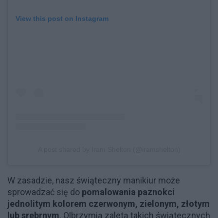
View this post on Instagram
A post shared by Iram Shelton (@iramshelton)
W zasadzie, nasz świąteczny manikiur może
sprowadzać się do
pomalowania paznokci
jednolitym kolorem czerwonym, zielonym, złotym
lub srebrnym
. Olbrzymią zaletą takich świątecznych