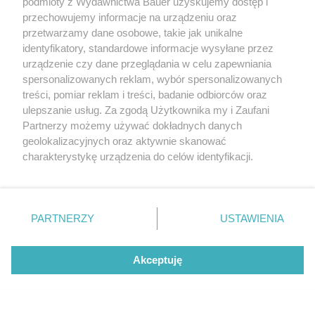
podmioty z Wydawnictwa Bauer uzyskujemy dostęp i
przechowujemy informacje na urządzeniu oraz
przetwarzamy dane osobowe, takie jak unikalne
identyfikatory, standardowe informacje wysyłane przez
urządzenie czy dane przeglądania w celu zapewniania
spersonalizowanych reklam, wybór spersonalizowanych
treści, pomiar reklam i treści, badanie odbiorców oraz
ulepszanie usług. Za zgodą Użytkownika my i Zaufani
Partnerzy możemy używać dokładnych danych
geolokalizacyjnych oraz aktywnie skanować
charakterystykę urządzenia do celów identyfikacji.
Ponieważ cenimy Twoją prywatność, prosimy o zgodę na
korzystanie z tych technologii poprzez kliknięcie
„Akceptuję”. Zgoda jest dobrowolna i zawsze możesz ją
zmienić/wycofać klikając przycisk ustawień prywatności
PARTNERZY
USTAWIENIA
znajdujący się w lewym dolnym rogu strony
. Niektóre
rodzaje przetwarzania danych nie wymagają zgody
Akceptuję
użytkownika, ale masz prawo sprzeciwić się takiemu
Paznokcie na święta z połyskującymi
Hair cycling w wersji letniej ratuje włosy po
przetwarzaniu. Preferencje będą miały zastosowanie tylko
drobinkami: lakier Nails Inc. Santa Monica
upałach. Chodzi o prosty trik
na tej witrynie.
Beach (około 50 zł), lakier Nobea Steel (około