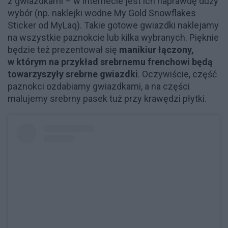
z gwiazdkami – w internecie jest ich naprawdę duży
wybór (np. naklejki wodne My Gold Snowflakes
Sticker od MyLaq). Takie gotowe gwiazdki naklejamy
na wszystkie paznokcie lub kilka wybranych. Pięknie
będzie też prezentował się
manikiur łączony,
w którym na przykład srebrnemu frenchowi będą
towarzyszyły srebrne gwiazdki
. Oczywiście, część
paznokci ozdabiamy gwiazdkami, a na części
malujemy srebrny pasek tuż przy krawędzi płytki.