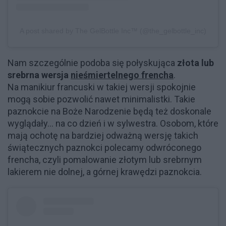
A post shared by The GelBottle Inc™ (@the_gelbottle_inc)
Nam szczególnie podoba się połyskująca
złota lub
srebrna wersja
nieśmiertelnego frencha
.
Na manikiur francuski w takiej wersji spokojnie
mogą sobie pozwolić nawet minimalistki. Takie
paznokcie na Boże Narodzenie będą też doskonale
wyglądały... na co dzień i w sylwestra. Osobom, które
mają ochotę na bardziej odważną wersję takich
świątecznych paznokci polecamy odwróconego
frencha, czyli pomalowanie złotym lub srebrnym
lakierem nie dolnej, a górnej krawędzi paznokcia.