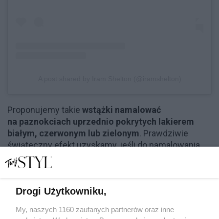
A post shared by Iram Shelton (@iramshelton)
Proponujemy takie
wstążki namalować
na paznokciach uprzednio pokrytych lakierem
białym, czerwonym lub zielonym
. Prawdziwie
świąteczny efekt uzyskamy, jeśli do namalowania
tego wzoru użyjemy lakieru brokatowego lub
metalicznego. Nasz świąteczny manikiur będzie też
wyglądał ciekawiej, jeżeli każdą wstążkę
Drogi Użytkowniku,
namalujemy podobnie, ale jednak odrobinę inaczej
(mogą różnić się na przykład umiejscowieniem
My, naszych 1160 zaufanych partnerów oraz inne
kokardki).