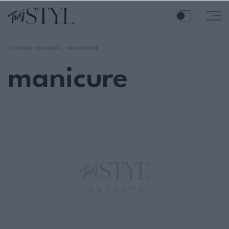
STRONA GŁÓWNA
MANICURE
manicure