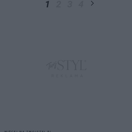
1
2
3
4
WIĘCEJ NA TWOJSTYL.PL