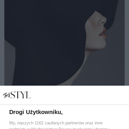
Drogi Użytkowniku,
5 sygnałów, że pomagając innym, coraz częściej
zapominamy o sobie
My, naszych 1162 zaufanych partnerów oraz inne
podmioty z Wydawnictwa Bauer uzyskujemy dostęp i