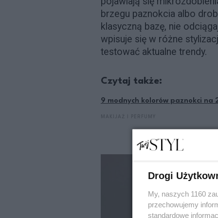
pojawiają się mikrozdobieni
brzegu paznokcia albo dro
klasyczną bazę, nie odciąga
wpisuje się w różne styliza
testować aktualne trendy.
Czytaj także:
9 modnych kolorów paznokci na 
MAKIJAŻ I PERFUMY
Drogi Użytkow
My, naszych 1160 zau
przechowujemy informa
standardowe informac