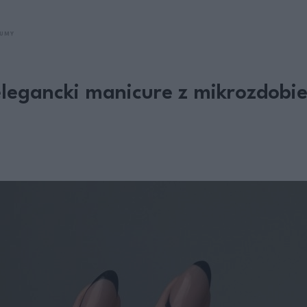
FUMY
elegancki manicure z mikrozdobi