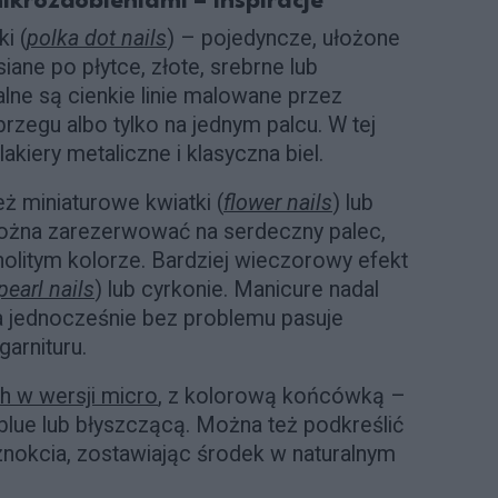
ikrozdobieniami – inspiracje
i (
polka dot nails
) – pojedyncze, ułożone
siane po płytce, złote, srebrne lub
lne są cienkie linie malowane przez
brzegu albo tylko na jednym palcu. W tej
lakiery metaliczne i klasyczna biel.
 miniaturowe kwiatki (
flower nails
) lub
ożna zarezerwować na serdeczny palec,
nolitym kolorze. Bardziej wieczorowy efekt
pearl nails
) lub cyrkonie. Manicure nadal
 a jednocześnie bez problemu pasuje
garnituru.
h w wersji micro
, z kolorową końcówką –
blue lub błyszczącą. Można też podkreślić
nokcia, zostawiając środek w naturalnym