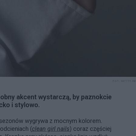
FOT. GETTY I
drobny akcent wystarczą, by paznokcie
cko i stylowo.
ku sezonów wygrywa z mocnym kolorem.
odcieniach (
clean girl nails
) coraz częściej