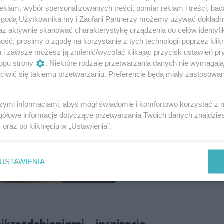
klam, wybór spersonalizowanych treści, pomiar reklam i treści, bad
 zgodą Użytkownika my i Zaufani Partnerzy możemy używać dokład
az aktywnie skanować charakterystykę urządzenia do celów identyfi
ść, prosimy o zgodę na korzystanie z tych technologii poprzez klikn
a i zawsze możesz ją zmienić/wycofać klikając przycisk ustawień pr
ogu strony
. Niektóre rodzaje przetwarzania danych nie wymagaj
iwić się takiemu przetwarzaniu. Preferencje będą miały zastosowanie
szymi informacjami, abyś mógł świadomie i komfortowo korzystać z
gółowe informacje dotyczące przetwarzania Twoich danych znajdzi
s
oraz po kliknięciu w „Ustawienia”.
USTAWIENIA