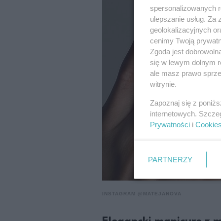
spersonalizowanych re
ulepszanie usług. Za
geolokalizacyjnych or
cenimy Twoją prywatno
Zgoda jest dobrowoln
się w lewym dolnym r
ale masz prawo sprzec
witrynie.
Zapoznaj się z poniż
internetowych. Szcze
Prywatności
i
Cookie
PARTNERZY
INSTAGRAM @MATEJANOVA