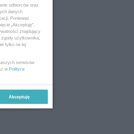
anie odbiorców oraz
nych danych
kacji. Ponieważ
ięcie „Akceptuję”.
ywatności znajdujący
ą zgody użytkownika,
 tylko na tej
 naszych serwisów
esz w
Polityce
Akceptuję