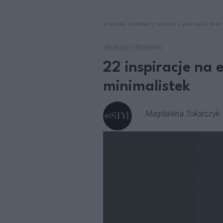
STRONA GŁÓWNA
URODA
MAKIJAŻ I PER
MAKIJAŻ I PERFUMY
22 inspiracje na 
minimalistek
Magdalena Tokarczyk