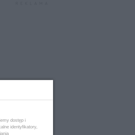
emy dostęp i
lne identyfikatory,
iania