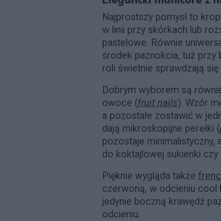
Elegancki manicure z m
Najprostszy pomysł to kropk
w linii przy skórkach lub roz
pastelowe. Równie uniwersa
środek paznokcia, tuż przy 
roli świetnie sprawdzają się 
Dobrym wyborem są również
owoce (
fruit nails
). Wzór m
a pozostałe zostawić w jed
dają mikroskopijne perełki (
pozostaje minimalistyczny,
do koktajlowej sukienki czy 
Pięknie wygląda także
frenc
czerwoną, w odcieniu cool 
jedynie boczną krawędź paz
odcieniu.