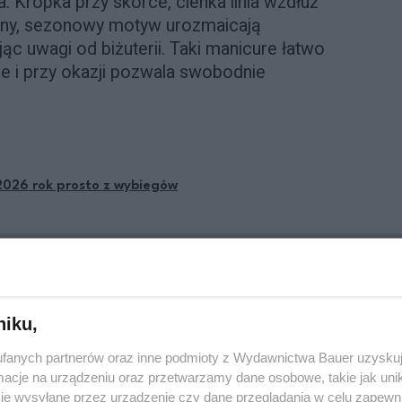
a. Kropka przy skórce, cienka linia wzdłuż
bny, sezonowy motyw urozmaicają
jąc uwagi od biżuterii. Taki manicure łatwo
cje i przy okazji pozwala swobodnie
2026 rok prosto z wybiegów
niku,
fanych partnerów oraz inne podmioty z Wydawnictwa Bauer uzyskuj
cje na urządzeniu oraz przetwarzamy dane osobowe, takie jak unika
je wysyłane przez urządzenie czy dane przeglądania w celu zapewn