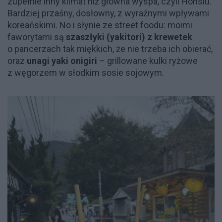
zupełnie inny klimat niż główna wyspa, czyli Honsiu.
Bardziej przaśny, dosłowny, z wyraźnymi wpływami
koreańskimi. No i słynie ze street foodu: moimi
faworytami są
szaszłyki (yakitori) z krewetek
o pancerzach tak miękkich, że nie trzeba ich obierać,
oraz
unagi yaki onigiri
– grillowane kulki ryżowe
z węgorzem w słodkim sosie sojowym.