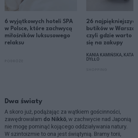
6 wyjątkowych hoteli SPA
26 najpiękniejszyc
w Polsce, które zachwycą
butików w Warszaw
miłośników luksusowego
czyli gdzie warto 
relaksu
się na zakupy
KANIA KAMIŃSKA, KATAR
DYŁŁO
PODRÓŻE
SHOPPING
Dwa światy
A skoro już, podążając za wątkiem gościnności,
zawędrowałam
do Nikkō
, w zachwycie nad Japonią
nie mogę pominąć kojącego oddziaływania natury.
W szintoizmie to ona jest świątynią. Bramy torii,