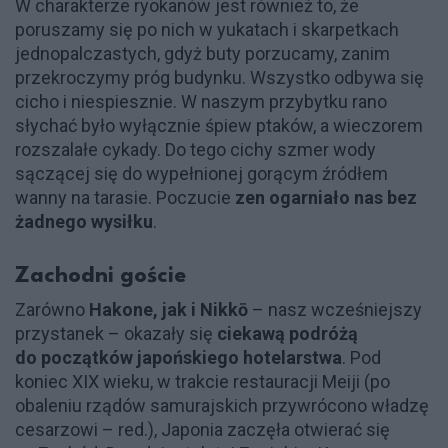
W charakterze ryokanów jest również to, że
poruszamy się po nich w yukatach i skarpetkach
jednopalczastych, gdyż buty porzucamy, zanim
przekroczymy próg budynku. Wszystko odbywa się
cicho i niespiesznie. W naszym przybytku rano
słychać było wyłącznie śpiew ptaków, a wieczorem
rozszalałe cykady. Do tego cichy szmer wody
sączącej się do wypełnionej gorącym źródłem
wanny na tarasie. Poczucie
zen ogarniało nas bez
żadnego wysiłku
.
Zachodni goście
Zarówno
Hakone, jak i Nikkō
– nasz wcześniejszy
przystanek – okazały się
ciekawą podróżą
do początków japońskiego hotelarstwa
. Pod
koniec XIX wieku, w trakcie restauracji Meiji (po
obaleniu rządów samurajskich przywrócono władzę
cesarzowi – red.), Japonia zaczęła otwierać się