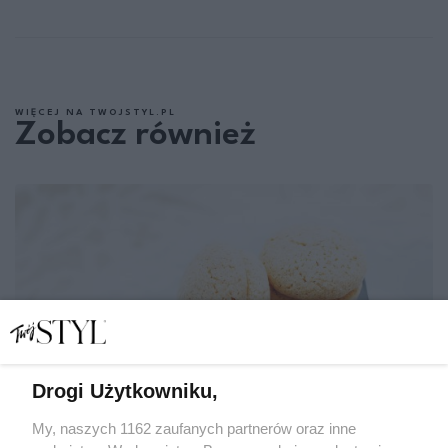
WIĘCEJ NA TWOJSTYL.PL
Zobacz również
Drogi Użytkowniku,
My, naszych 1162 zaufanych partnerów oraz inne