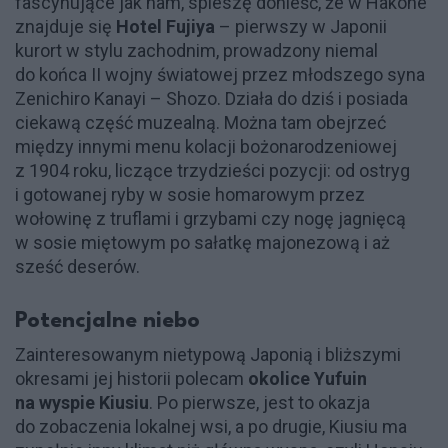
fascynujące jak nam, spieszę donieść, że w Hakone
znajduje się
Hotel Fujiya
– pierwszy w Japonii
kurort w stylu zachodnim, prowadzony niemal
do końca II wojny światowej przez młodszego syna
Zenichiro Kanayi – Shozo. Działa do dziś i posiada
ciekawą część muzealną. Można tam obejrzeć
między innymi menu kolacji bożonarodzeniowej
z 1904 roku, liczące trzydzieści pozycji: od ostryg
i gotowanej ryby w sosie homarowym przez
wołowinę z truflami i grzybami czy nogę jagnięcą
w sosie miętowym po sałatkę majonezową i aż
sześć deserów.
Potencjalne niebo
Zainteresowanym nietypową Japonią i bliższymi
okresami jej historii polecam
okolice Yufuin
na wyspie Kiusiu
. Po pierwsze, jest to okazja
do zobaczenia lokalnej wsi, a po drugie, Kiusiu ma