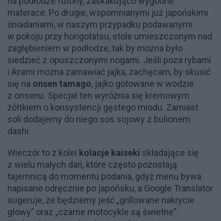
na podłodze futony, zaskakująco wygodne
materace. Po drugie, wspomnianymi już japońskimi
śniadaniami, w naszym przypadku podawanymi
w pokoju przy horigotatsu, stole umieszczonym nad
zagłębieniem w podłodze, tak by można było
siedzieć z opuszczonymi nogami. Jeśli poza rybami
i ikrami można zamawiać jajka, zachęcam, by skusić
się na
onsen tamago
, jajko gotowane w wodzie
z onsenu. Specjał ten wyróżnia się kremowym
żółtkiem o konsystencji gęstego miodu. Zamiast
soli dodajemy do niego sos sojowy z bulionem
dashi.
Wieczór to z kolei
kolacje kaiseki
składające się
z wielu małych dań, które często pozostają
tajemnicą do momentu podania, gdyż menu bywa
napisane odręcznie po japońsku, a Google Translator
sugeruje, że będziemy jeść „grillowane nakrycie
głowy” oraz „czarne motocykle są świetne”.