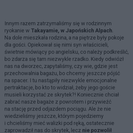
Innym razem zatrzymaliśmy się w rodzinnym
ryokanie w
Takayamie, w Japońskich Alpach
.
Na dole mieszkała rodzina, a na piętrze były pokoje
dla gości. Opiekował się nimi syn właścicieli,
świetnie mówiący po angielsku, co należy podkreślić,
bo zdarza się tam niezwykle rzadko. Kiedy odwiózł
nas na dworzec, zapytaliśmy, czy wie, gdzie jest
przechowalnia bagażu, bo chcemy jeszcze pójść
na spacer. I tu nastąpiły niezwykle emocjonalne
pertraktacje, bo kto to widział, żeby jego goście
musieli korzystać ze skrytek?! Koniecznie chciał
zabrać nasze bagaże z powrotem i przywieźć
na stację przed odjazdem pociągu. Ale że nie
wiedzieliśmy jeszcze, którym pojedziemy
i chcieliśmy mieć walizki pod ręką, ostatecznie
zaprowadził nas do skrytek, lecz
nie pozwolił