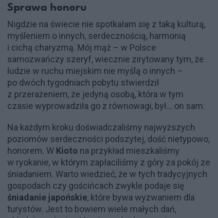
Sprawa honoru
Nigdzie na świecie nie spotkałam się z taką kulturą,
myśleniem o innych, serdecznością, harmonią
i cichą charyzmą. Mój mąż – w Polsce
samozwańczy szeryf, wiecznie zirytowany tym, że
ludzie w ruchu miejskim nie myślą o innych –
po dwóch tygodniach pobytu stwierdził
z przerażeniem, że jedyną osobą, która w tym
czasie wyprowadziła go z równowagi, był… on sam.
Na każdym kroku doświadczaliśmy najwyższych
poziomów serdeczności podszytej, dość nietypowo,
honorem. W
Kioto
na przykład mieszkaliśmy
w ryokanie, w którym zapłaciliśmy z góry za pokój ze
śniadaniem. Warto wiedzieć, że w tych tradycyjnych
gospodach czy gościńcach zwykle podaje się
śniadanie japońskie
, które bywa wyzwaniem dla
turystów. Jest to bowiem wiele małych dań,