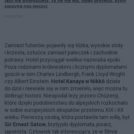
Jeśli nie podróżujesz, to cię nie ma. Nowy przymus, który
zaczyna nas męczyć
PODRÓŻE
Zamiast futonów pojawiły się łóżka, wysokie stoły
i krzesła, sztućce zamiast pałeczek i zachodnie
potrawy. Hotel przyciągał wielkie nazwiska epoki.
Poza rodzinami królewskimi i licznymi dyplomatami
gościli w nim Charles Lindbergh, Frank Lloyd Wright
czy Albert Einstein.
Hotel Kanaya w Nikkō
działa
do dziś i niewiele się w nim zmieniło, więc można tu
dotknąć historii. Nieopodal leży jezioro Chūzenji,
które dzięki podobieństwu do alpejskich rozkochało
w sobie europejskich ekspatów przełomu XIX i XX
wieku. Pierwszą osobą, która postawiła tam willę, był
Sir Ernest Satow
, brytyjski dyplomata, pisarz,
japonista. Człowiek tak interesujący, że w filmie