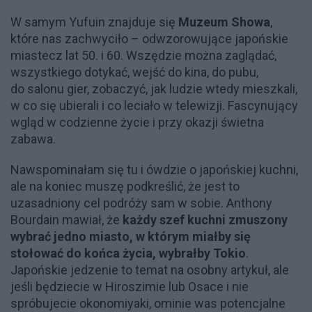
W samym Yufuin znajduje się
Muzeum Showa
,
które nas zachwyciło – odwzorowujące japońskie
miastecz lat 50. i 60. Wszędzie można zaglądać,
wszystkiego dotykać, wejść do kina, do pubu,
do salonu gier, zobaczyć, jak ludzie wtedy mieszkali,
w co się ubierali i co leciało w telewizji. Fascynujący
wgląd w codzienne życie i przy okazji świetna
zabawa.
Nawspominałam się tu i ówdzie o japońskiej kuchni,
ale na koniec muszę podkreślić, że jest to
uzasadniony cel podróży sam w sobie. Anthony
Bourdain mawiał, że
każdy szef kuchni zmuszony
wybrać jedno miasto, w którym miałby się
stołować do końca życia, wybrałby Tokio
.
Japońskie jedzenie to temat na osobny artykuł, ale
jeśli będziecie w Hiroszimie lub Osace i nie
spróbujecie okonomiyaki, ominie was potencjalne