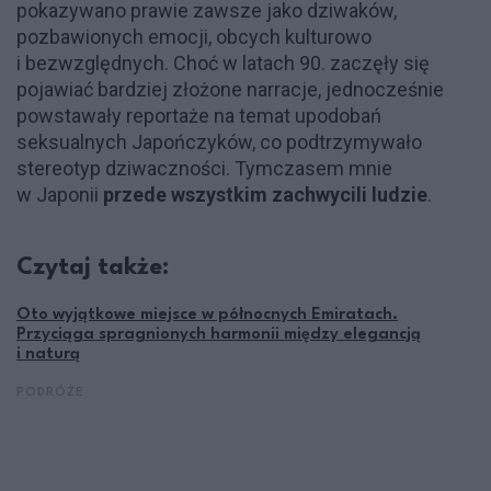
pokazywano prawie zawsze jako dziwaków,
pozbawionych emocji, obcych kulturowo
i bezwzględnych. Choć w latach 90. zaczęły się
pojawiać bardziej złożone narracje, jednocześnie
powstawały reportaże na temat upodobań
seksualnych Japończyków, co podtrzymywało
stereotyp dziwaczności. Tymczasem mnie
w Japonii
przede wszystkim zachwycili ludzie
.
Czytaj także:
Oto wyjątkowe miejsce w północnych Emiratach.
Przyciąga spragnionych harmonii między elegancją
i naturą
PODRÓŻE