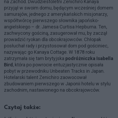
na Zachód. Dwudziestoletni Zenichiro Kanaya
przyjął w swoim domu, będącym wcześniej domem
samurajów, jednego z amerykańskich misjonarzy,
współtwórcę pierwszego słownika japońsko-
angielskiego – dr. Jamesa Curtisa Hepburna. Ten,
zachwycony gościną, zasugerował mu, by zaczął
prowadzić ryokan dla obcokrajowców. Chłopak
posłuchał rady i przystosował dom pod gościniec,
nazywając go Kanaya Cottage. W 1878 roku
zatrzymała się tam brytyjska
podróżniczka Isabella
Bird
, która po powrocie entuzjastycznie opisała
pobyt w przewodniku Unbeaten Tracks in Japan.
Hotelarski talent Zenichiro zaowocował
zbudowaniem pierwszego w Japonii hotelu w stylu
zachodnim, nastawionego na obcokrajowców.
Czytaj także: