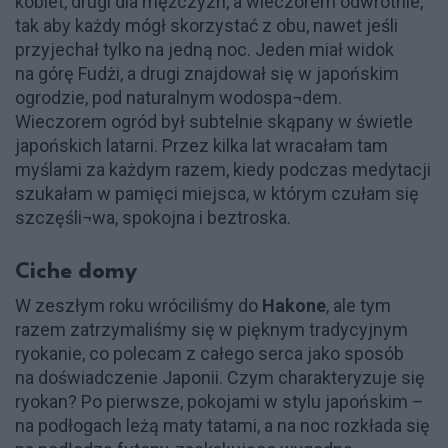
kobiet, drugi dla mężczyzn, a wieczorem odwrotnie,
tak aby każdy mógł skorzystać z obu, nawet jeśli
przyjechał tylko na jedną noc. Jeden miał widok
na górę Fudżi, a drugi znajdował się w japońskim
ogrodzie, pod naturalnym wodospa¬dem.
Wieczorem ogród był subtelnie skąpany w świetle
japońskich latarni. Przez kilka lat wracałam tam
myślami za każdym razem, kiedy podczas medytacji
szukałam w pamięci miejsca, w którym czułam się
szczęśli¬wa, spokojna i beztroska.
Ciche domy
W zeszłym roku wróciliśmy do
Hakone
, ale tym
razem zatrzymaliśmy się w pięknym tradycyjnym
ryokanie, co polecam z całego serca jako sposób
na doświadczenie Japonii. Czym charakteryzuje się
ryokan? Po pierwsze, pokojami w stylu japońskim –
na podłogach leżą maty tatami, a na noc rozkłada się