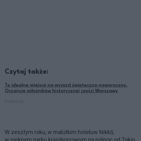
Czytaj także:
To idealne miejsce na wyjazd świąteczno-noworoczny.
Oczaruje miłośników historycznej części Warszawy
PODRÓŻE
W zeszłym roku, w malutkim hoteluw Nikkō,
w pięknym parku krajobrazowym na północ od Tokio,