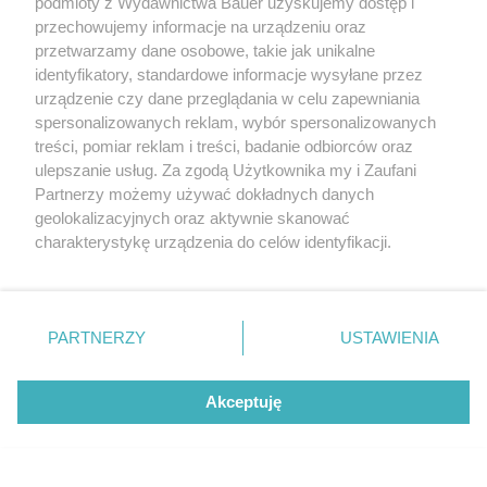
podmioty z Wydawnictwa Bauer uzyskujemy dostęp i
przechowujemy informacje na urządzeniu oraz
przetwarzamy dane osobowe, takie jak unikalne
identyfikatory, standardowe informacje wysyłane przez
urządzenie czy dane przeglądania w celu zapewniania
spersonalizowanych reklam, wybór spersonalizowanych
treści, pomiar reklam i treści, badanie odbiorców oraz
ulepszanie usług. Za zgodą Użytkownika my i Zaufani
Partnerzy możemy używać dokładnych danych
geolokalizacyjnych oraz aktywnie skanować
charakterystykę urządzenia do celów identyfikacji.
Ponieważ cenimy Twoją prywatność, prosimy o zgodę na
korzystanie z tych technologii poprzez kliknięcie
20 najlepszych cukierni w Polsce: wyśmienite słodkości,
których warto spróbować
„Akceptuję”. Zgoda jest dobrowolna i zawsze możesz ją
zmienić/wycofać klikając przycisk ustawień prywatności
PARTNERZY
USTAWIENIA
KUCHNIA
znajdujący się w lewym dolnym rogu strony
. Niektóre
rodzaje przetwarzania danych nie wymagają zgody
Akceptuję
użytkownika, ale masz prawo sprzeciwić się takiemu
W związku cenią wolność ponad wszystko.
przetwarzaniu. Preferencje będą miały zastosowanie tylko
Te znaki zodiaku potrzebują czasu dla
na tej witrynie.
siebie