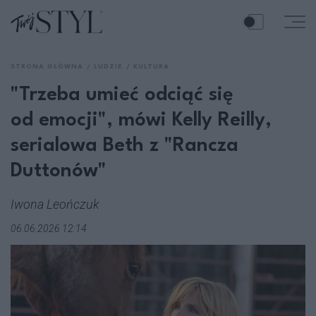
STRONA GŁÓWNA
LUDZIE
KULTURA
"Trzeba umieć odciąć się
od emocji", mówi Kelly Reilly,
serialowa Beth z "Rancza
Duttonów"
Iwona Leończuk
06.06.2026 12:14