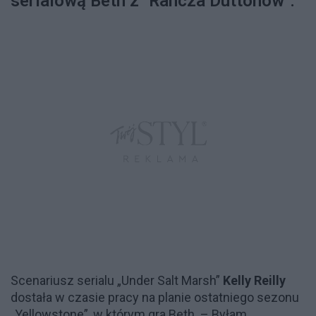
serialową Beth z "Rancza Duttonów".
Scenariusz serialu „Under Salt Marsh”
Kelly Reilly
dostała w czasie pracy na planie ostatniego sezonu
„Yellowstone”, w którym gra Beth. – Byłam