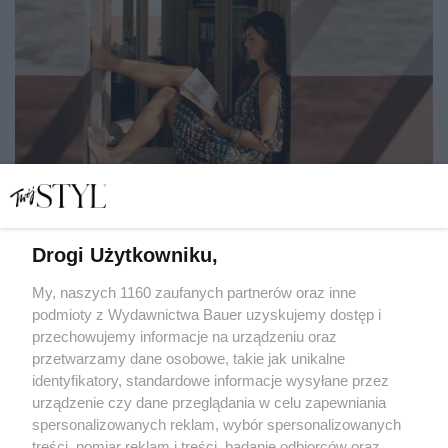
Drogi Użytkowniku,
Urlop z książką? Oto 7 niezwykłych powieści, które
chwytają za serce i wyciskają łzy
My, naszych 1160 zaufanych partnerów oraz inne
podmioty z Wydawnictwa Bauer uzyskujemy dostęp i
przechowujemy informacje na urządzeniu oraz
EWA ANNA BARYŁKIEWICZ
przetwarzamy dane osobowe, takie jak unikalne
KULTURA
identyfikatory, standardowe informacje wysyłane przez
urządzenie czy dane przeglądania w celu zapewniania
spersonalizowanych reklam, wybór spersonalizowanych
treści, pomiar reklam i treści, badanie odbiorców oraz