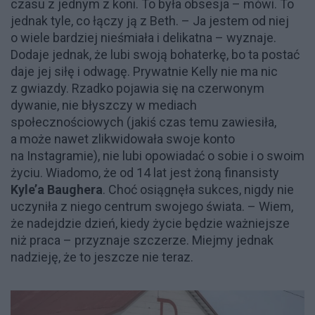
czasu z jednym z koni. To była obsesja – mówi. To
jednak tyle, co łączy ją z Beth. – Ja jestem od niej
o wiele bardziej nieśmiała i delikatna – wyznaje.
Dodaje jednak, że lubi swoją bohaterkę, bo ta postać
daje jej siłę i odwagę. Prywatnie Kelly nie ma nic
z gwiazdy. Rzadko pojawia się na czerwonym
dywanie, nie błyszczy w mediach
społecznościowych (jakiś czas temu zawiesiła,
a może nawet zlikwidowała swoje konto
na Instagramie), nie lubi opowiadać o sobie i o swoim
życiu. Wiadomo, że od 14 lat jest żoną finansisty
Kyle’a Baughera
. Choć osiągnęła sukces, nigdy nie
uczyniła z niego centrum swojego świata. – Wiem,
że nadejdzie dzień, kiedy życie będzie ważniejsze
niż praca – przyznaje szczerze. Miejmy jednak
nadzieję, że to jeszcze nie teraz.