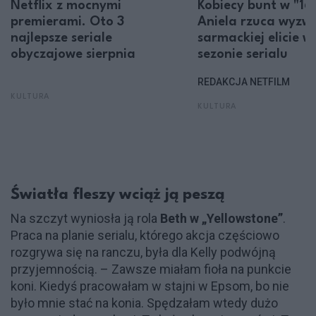
Netflix z mocnymi
Kobiecy bunt w "16
premierami. Oto 3
Aniela rzuca wyzw
najlepsze seriale
sarmackiej elicie w 
obyczajowe sierpnia
sezonie serialu
REDAKCJA NETFILM
KULTURA
KULTURA
Światła fleszy wciąż ją peszą
Na szczyt wyniosła ją rola
Beth w „Yellowstone”
.
Praca na planie serialu, którego akcja częściowo
rozgrywa się na ranczu, była dla Kelly podwójną
przyjemnością. – Zawsze miałam fioła na punkcie
koni. Kiedyś pracowałam w stajni w Epsom, bo nie
było mnie stać na konia. Spędzałam wtedy dużo