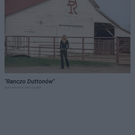
"Ranczo Duttonów"
MATERIAŁY PRASOWE