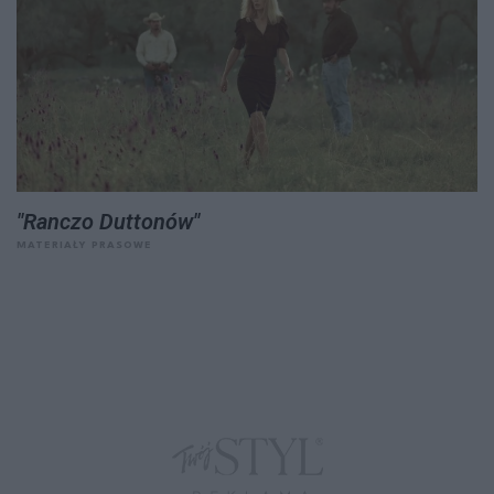
"Ranczo Duttonów"
MATERIAŁY PRASOWE