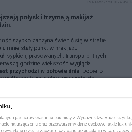
FOT. LAUNCHMETRICS/SPOT
jszają połysk i trzymają makijaż
dzin.
ość szybko zaczyna świecić się w strefie
o u mnie stały punkt w makijażu.
ł: sypkich, prasowanych, transparentnych
pierwszą godzinę większość wygląda
est przychodzi w połowie dnia
. Dopiero
współpracują ze skórą: czy czoło nie
ybko, skóra nie wygląda ciężko, a okolice
astowej poprawki. I niestety… niewiele
onną ręką.
niku,
 które
sprawdziły się najlepiej
. Ulubione.
fanych partnerów oraz inne podmioty z Wydawnictwa Bauer uzyskuj
cje na urządzeniu oraz przetwarzamy dane osobowe, takie jak unika
je wysyłane przez urządzenie czy dane przeglądania w celu zapewn