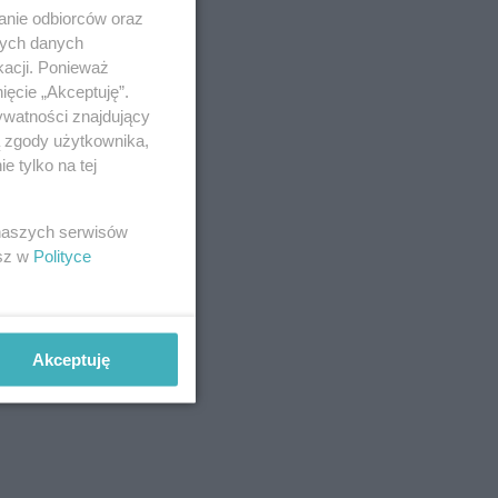
anie odbiorców oraz
nych danych
kacji. Ponieważ
ięcie „Akceptuję”.
ywatności znajdujący
ą zgody użytkownika,
 tylko na tej
 naszych serwisów
esz w
Polityce
Akceptuję