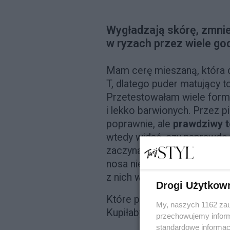
Wygładzają skórę, zmnie
w ryzach przez wiele go
Mam cerę mieszaną, która d
T, dlatego puder matujący t
Przetestowałam wiele formu
i lekko barwionych. Przez 
poprawnie, ale
prawdziwy t
wtedy widać, czy naprawdę 
zaczyna świecić się zbyt sz
nosa nie wymagają natychmi
z nich wychodzi z tego obr
Drogi Użytkow
Które polecam? Poniżej te,
My, naszych 1162 zau
Kupiłabym je ponownie.
przechowujemy informa
standardowe informac