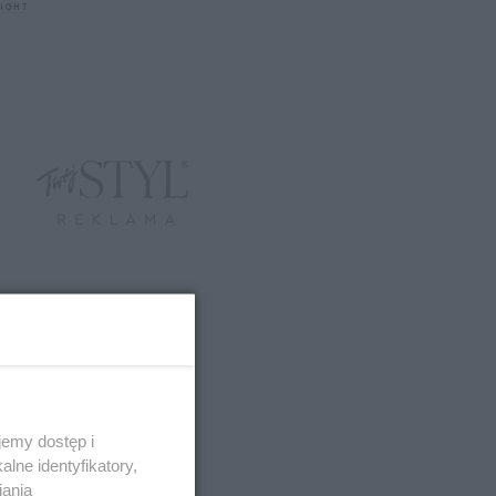
LIGHT
emy dostęp i
lne identyfikatory,
iania