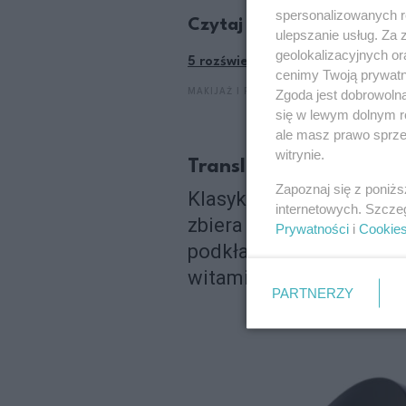
spersonalizowanych re
Czytaj także:
ulepszanie usług. Za
geolokalizacyjnych or
5 rozświetlaczy w płynie, po któ
cenimy Twoją prywatno
Zgoda jest dobrowoln
MAKIJAŻ I PERFUMY
się w lewym dolnym r
ale masz prawo sprzec
witrynie.
Translucent Loose Set
Zapoznaj się z poniż
Klasyk. Numer 1 od lat.
internetowych. Szcze
zbiera sebum. Nałożony 
Prywatności
i
Cookie
podkład bez wrażenia p
witaminy C i E, aminokw
PARTNERZY