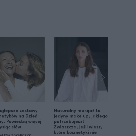
ajlepsze zestawy
Naturalny makijaż to
Klasyczn
metyków na Dzień
jedyny make up, jakiego
wieczor
. Powiedzą więcej
potrzebujesz!
po kroku
tysiąc słów
Zwłaszcza, jeśli wiesz,
efektow
które kosmetyki nie
i świetn
ALENA TOKARCZYK