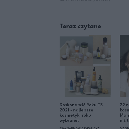
MATERIAŁY PRASOWE (DOUGLAS)
Teraz czytane
Doskonałość Roku TS
22 n
2021 - najlepsze
kos
kosmetyki roku
Mamy
wybrane!
niż 
EWA SARNOWICZ-KALICKA
MAGD