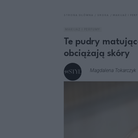
STRONA GŁÓWNA
URODA
MAKIJAŻ I PER
MAKIJAŻ I PERFUMY
Te pudry matujące
obciążają skóry
Magdalena Tokarczyk