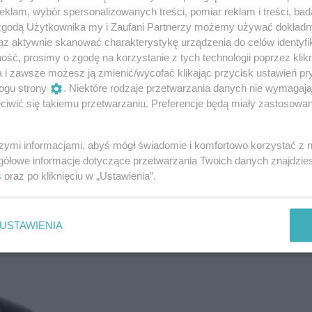
klam, wybór spersonalizowanych treści, pomiar reklam i treści, bad
 zgodą Użytkownika my i Zaufani Partnerzy możemy używać dokład
az aktywnie skanować charakterystykę urządzenia do celów identyfi
re sięgam latem. Dają piękny, naturalny blask
ść, prosimy o zgodę na korzystanie z tych technologii poprzez klikn
a i zawsze możesz ją zmienić/wycofać klikając przycisk ustawień pr
ogu strony
. Niektóre rodzaje przetwarzania danych nie wymagaj
iwić się takiemu przetwarzaniu. Preferencje będą miały zastosowanie
ting Powder Laura Mercier
szymi informacjami, abyś mógł świadomie i komfortowo korzystać z
 Jest bardzo drobno zmielony, dobrze
gółowe informacje dotyczące przetwarzania Twoich danych znajdzi
oszczędnie wygładza skórę i utrwala
s
oraz po kliknięciu w „Ustawienia”.
udrowej maski. W formule są m.in.
asy oraz roślinny puder.
USTAWIENIA