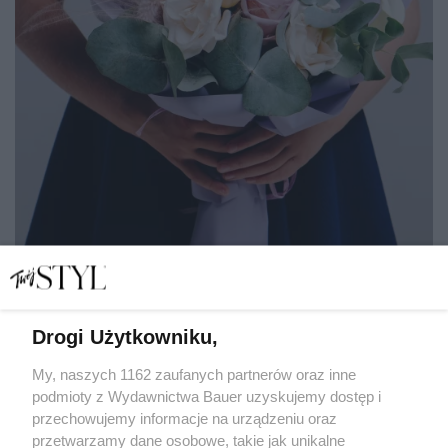
Drogi Użytkowniku,
Nie tylko kwiaty. Jak podziękować nauczycielowi, by
naprawdę poczuł się doceniony?
My, naszych 1162 zaufanych partnerów oraz inne
podmioty z Wydawnictwa Bauer uzyskujemy dostęp i
przechowujemy informacje na urządzeniu oraz
MARIANNA WALISZEWSKA
przetwarzamy dane osobowe, takie jak unikalne