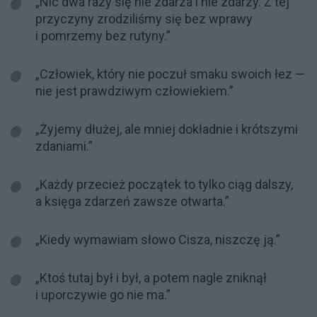
„Nic dwa razy się nie zdarza i nie zdarzy. Z tej
przyczyny zrodziliśmy się bez wprawy
i pomrzemy bez rutyny.”
„Człowiek, który nie poczuł smaku swoich łez —
nie jest prawdziwym człowiekiem.”
„Żyjemy dłużej, ale mniej dokładnie i krótszymi
zdaniami.”
„Każdy przecież początek to tylko ciąg dalszy,
a księga zdarzeń zawsze otwarta.”
„Kiedy wymawiam słowo Cisza, niszczę ją.”
„Ktoś tutaj był i był, a potem nagle zniknął
i uporczywie go nie ma.”