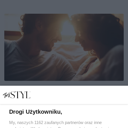
Horoskop dzienny na Walentynki 14 lutego. Miłosna
atmosfera pozytywnie wpływa na wszystkie znaki
zodiaku
Drogi Użytkowniku,
ASTROLOŻKA LENA
My, naszych 1162 zaufanych partnerów oraz inne
ZODIAK