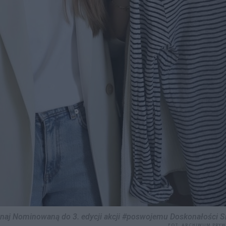
aj Nominowaną do 3. edycji akcji #poswojemu Doskonałości Si
FOT. ARCHIWUM PRY