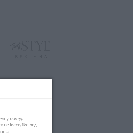
emy dostęp i
lne identyfikatory,
iania