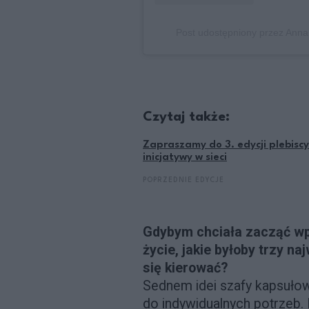
Post udostępniony przez Ann
Czytaj także:
Zapraszamy do 3. edycji plebisc
inicjatywy w sieci
POPRZEDNIE EDYCJE
Gdybym chciała zacząć w
życie, jakie byłoby trzy n
się kierować?
Sednem idei szafy kapsułow
do indywidualnych potrzeb. N