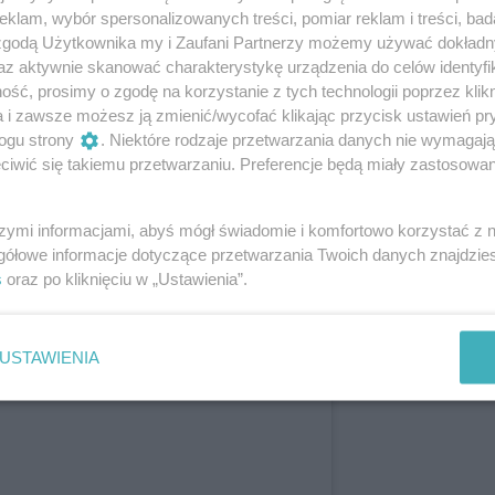
klam, wybór spersonalizowanych treści, pomiar reklam i treści, bad
 wywołały, uświadomiły mi, że może
 zgodą Użytkownika my i Zaufani Partnerzy możemy używać dokład
użytkowniczkom Instagrama brakuje. Wtedy
az aktywnie skanować charakterystykę urządzenia do celów identyfi
o zupełnie normalne, że na co dzień nosimy
ść, prosimy o zgodę na korzystanie z tych technologii poprzez klikn
 stać na wymianę garderoby co miesiąc.
a i zawsze możesz ją zmienić/wycofać klikając przycisk ustawień pr
iej klasycznej, minimalistycznej szafy
ogu strony
. Niektóre rodzaje przetwarzania danych nie wymagaj
obów na ten sam element odzieży okazało
iwić się takiemu przetwarzaniu. Preferencje będą miały zastosowanie
 dla innych. W tamtym momencie jeszcze nie
ba wpisuje się w jakąkolwiek ideę, bo
szymi informacjami, abyś mógł świadomie i komfortowo korzystać z
fę kapsułową, nie znając nawet tego
gółowe informacje dotyczące przetwarzania Twoich danych znajdzi
s
oraz po kliknięciu w „Ustawienia”.
USTAWIENIA