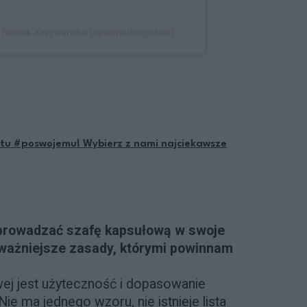
a Nowak-Krzywańska (@somethingwhite)
ytu #poswojemu! Wybierz z nami najciekawsze
prowadzać szafę kapsułową w swoje
ajważniejsze zasady, którymi powinnam
ej jest użyteczność i dopasowanie
ie ma jednego wzoru, nie istnieje lista