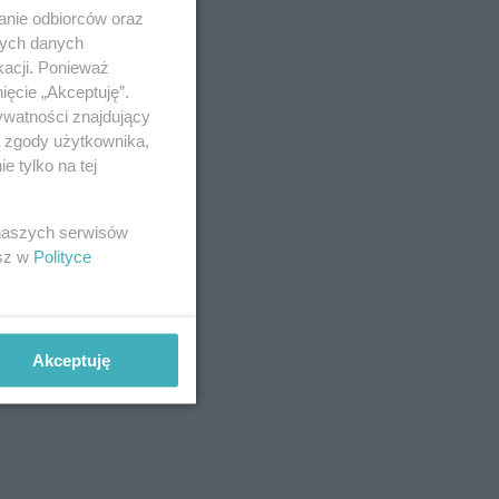
anie odbiorców oraz
nych danych
kacji. Ponieważ
ięcie „Akceptuję”.
ywatności znajdujący
ą zgody użytkownika,
 tylko na tej
 naszych serwisów
esz w
Polityce
Akceptuję