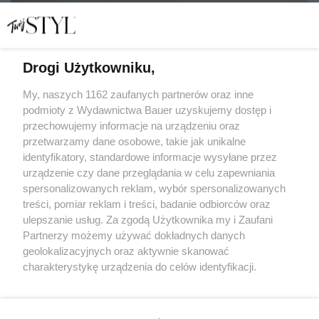
Drogi Użytkowniku,
5 rzeczy, których narcyz oczekuje od innych, ale sam
rzadko daje je w zamian
My, naszych 1162 zaufanych partnerów oraz inne
podmioty z Wydawnictwa Bauer uzyskujemy dostęp i
przechowujemy informacje na urządzeniu oraz
LENA KAMIŃSKA
przetwarzamy dane osobowe, takie jak unikalne
RELACJE
identyfikatory, standardowe informacje wysyłane przez
urządzenie czy dane przeglądania w celu zapewniania
spersonalizowanych reklam, wybór spersonalizowanych
treści, pomiar reklam i treści, badanie odbiorców oraz
ulepszanie usług. Za zgodą Użytkownika my i Zaufani
Partnerzy możemy używać dokładnych danych
geolokalizacyjnych oraz aktywnie skanować
charakterystykę urządzenia do celów identyfikacji.
Ponieważ cenimy Twoją prywatność, prosimy o zgodę na
korzystanie z tych technologii poprzez kliknięcie
KONTAKT
REKLAMA
REDAKCJA
„Akceptuję”. Zgoda jest dobrowolna i zawsze możesz ją
REGULAMIN SERWISU
POLITYKA PRYWATNOŚCI