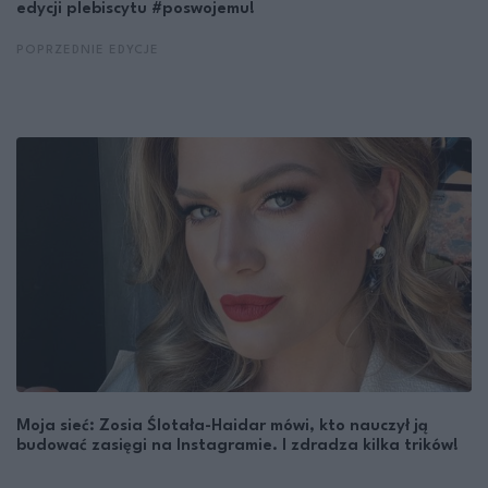
edycji plebiscytu #poswojemu!
POPRZEDNIE EDYCJE
Moja sieć: Zosia Ślotała-Haidar mówi, kto nauczył ją
budować zasięgi na Instagramie. I zdradza kilka trików!