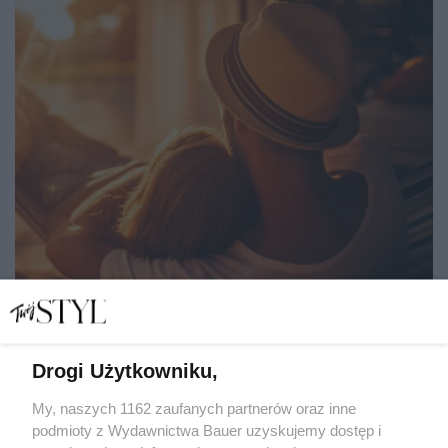
Drogi Użytkowniku,
Miłość, która karmi, a nie spala. Jak docenić stabilny
związek zamiast narzekać na nudę
My, naszych 1162 zaufanych partnerów oraz inne
podmioty z Wydawnictwa Bauer uzyskujemy dostęp i