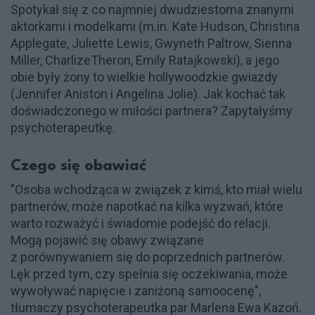
Spotykał się z co najmniej dwudziestoma znanymi
aktorkami i modelkami (m.in. Kate Hudson, Christina
Applegate, Juliette Lewis, Gwyneth Paltrow, Sienna
Miller, CharlizeTheron, Emily Ratajkowski), a jego
obie były żony to wielkie hollywoodzkie gwiazdy
(Jennifer Aniston i Angelina Jolie). Jak kochać tak
doświadczonego w miłości partnera? Zapytałyśmy
psychoterapeutkę.
Czego się obawiać
"Osoba wchodząca w związek z kimś, kto miał wielu
partnerów, może napotkać na kilka wyzwań, które
warto rozważyć i świadomie podejść do relacji.
Mogą pojawić się obawy związane
z porównywaniem się do poprzednich partnerów.
Lęk przed tym, czy spełnia się oczekiwania, może
wywoływać napięcie i zaniżoną samoocenę",
tłumaczy psychoterapeutka par Marlena Ewa Kazoń.