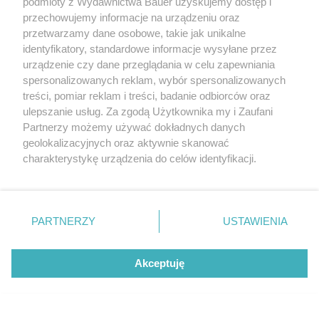
podmioty z Wydawnictwa Bauer uzyskujemy dostęp i
Od hitów kosmetycznych po najmodniejsze dodatki. Oto
przechowujemy informacje na urządzeniu oraz
gorące nowości tygodnia
przetwarzamy dane osobowe, takie jak unikalne
identyfikatory, standardowe informacje wysyłane przez
PIĘKNE ŻYCIE
urządzenie czy dane przeglądania w celu zapewniania
spersonalizowanych reklam, wybór spersonalizowanych
treści, pomiar reklam i treści, badanie odbiorców oraz
ulepszanie usług. Za zgodą Użytkownika my i Zaufani
Partnerzy możemy używać dokładnych danych
geolokalizacyjnych oraz aktywnie skanować
charakterystykę urządzenia do celów identyfikacji.
Ponieważ cenimy Twoją prywatność, prosimy o zgodę na
korzystanie z tych technologii poprzez kliknięcie
„Akceptuję”. Zgoda jest dobrowolna i zawsze możesz ją
zmienić/wycofać klikając przycisk ustawień prywatności
PARTNERZY
USTAWIENIA
znajdujący się w lewym dolnym rogu strony
. Niektóre
rodzaje przetwarzania danych nie wymagają zgody
Akceptuję
użytkownika, ale masz prawo sprzeciwić się takiemu
Horoskop tygodniowy od 10 do 16 sierpnia.
przetwarzaniu. Preferencje będą miały zastosowanie tylko
Dla tych znaków będzie to najlepszy
na tej witrynie.
tydzień lata