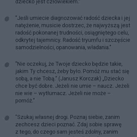
dziecko jest człowiekiem.”
"Jeśli umiecie diagnozować radość dziecka i jej
natężenie, musicie dostrzec, że najwyższą jest
radość pokonanej trudności, osiągniętego celu,
odkrytej tajemnicy. Radość tryumfu i szczęście
samodzielności, opanowania, władania."
"Nie oczekuj, że Twoje dziecko będzie takie,
jakim Ty chcesz, żeby było. Pomóż mu stać się
sobą, a nie Tobą.” (Janusz Korczak) „Dziecko
chce być dobre. Jeżeli nie umie – naucz. Jeżeli
nie wie – wytłumacz. Jeżeli nie może –
pomóż."
"Szu­kaj włas­nej dro­gi. Poz­naj siebie, za­nim
zechcesz dzieci poz­nać. Zdaj so­bie sprawę
z te­go, do cze­go sam jes­teś zdol­ny, za­nim