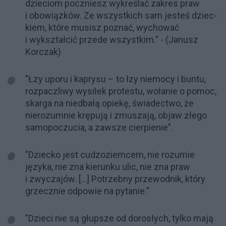
dzieciom poczniesz wyk­reślać zak­res praw
i obo­wiązków. Ze wszys­tkich sam jes­teś dziec­
kiem, które mu­sisz poz­nać, wycho­wać
i wykształcić prze­de wszystkim." - (Janusz
Korczak)
"Łzy uporu i kaprysu – to łzy niemocy i buntu,
rozpaczliwy wysiłek protestu, wołanie o pomoc,
skarga na niedbałą opiekę, świadectwo, że
nierozumnie krępują i zmuszają, objaw złego
samopoczucia, a zawsze cierpienie".
"Dziecko jest cudzoziemcem, nie rozumie
języka, nie zna kierunku ulic, nie zna praw
i zwyczajów. […] Potrzebny przewodnik, który
grzecznie odpowie na pytanie."
"Dzieci nie są głupsze od dorosłych, tylko mają