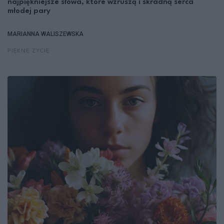
najpiękniejsze słowa, które wzruszą i skradną serca
młodej pary
MARIANNA WALISZEWSKA
PIĘKNE ŻYCIE