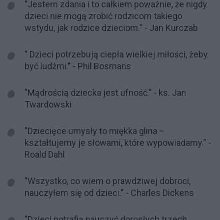
"Jestem zdania i to całkiem poważnie, że nigdy
dzieci nie mogą zrobić rodzicom takiego
wstydu, jak rodzice dzieciom." - Jan Kurczab
" Dzieci potrzebują ciepła wielkiej miłości, żeby
być ludźmi." - Phil Bosmans
"Mądrością dziecka jest ufność." - ks. Jan
Twardowski
"Dziecięce umysły to miękka glina –
kształtujemy je słowami, które wypowiadamy.” -
Roald Dahl
"Wszystko, co wiem o prawdziwej dobroci,
nauczyłem się od dzieci.” - Charles Dickens
"Dzieci potrafią nauczyć dorosłych trzech