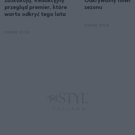
zaskakują. Redakcyjny
Odkrywamy nowoś
przegląd premier, które
sezonu
warto odkryć tego lata
PIĘKNE ŻYCIE
PIĘKNE ŻYCIE