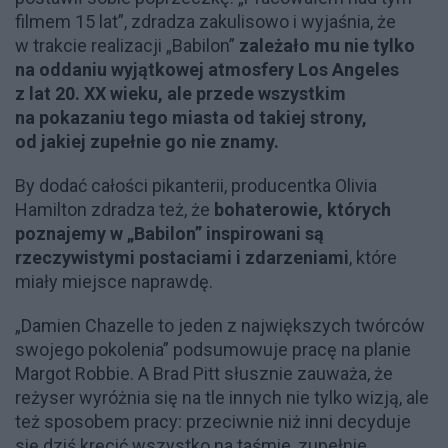
filmem 15 lat”, zdradza zakulisowo i wyjaśnia, że
w trakcie realizacji „Babilon”
zależało mu nie tylko
na oddaniu wyjątkowej atmosfery Los Angeles
z lat 20. XX wieku, ale przede wszystkim
na pokazaniu tego miasta od takiej strony,
od jakiej zupełnie go nie znamy.
By dodać całości pikanterii, producentka Olivia
Hamilton zdradza też, że
bohaterowie, których
poznajemy w „Babilon” inspirowani są
rzeczywistymi postaciami i zdarzeniami
, które
miały miejsce naprawdę.
„Damien Chazelle to jeden z największych twórców
swojego pokolenia” podsumowuje pracę na planie
Margot Robbie. A Brad Pitt słusznie zauważa, że
reżyser wyróżnia się na tle innych nie tylko wizją, ale
też sposobem pracy: przeciwnie niż inni decyduje
się dziś kręcić wszystko na taśmie, zupełnie