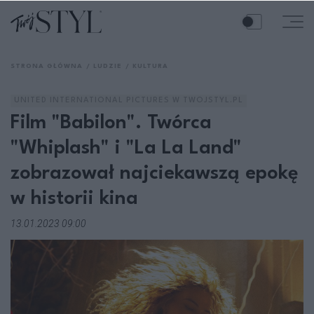
STRONA GŁÓWNA
LUDZIE
KULTURA
UNITED INTERNATIONAL PICTURES W TWOJSTYL.PL
Film "Babilon". Twórca
"Whiplash" i "La La Land"
zobrazował najciekawszą epokę
w historii kina
13.01.2023 09:00