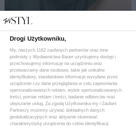
Drogi Użytkowniku,
Nie tylko Jacob Elordi. Sierpniowe nowości kinowe iskrzą
od gwiazd i wielkich emocji
My, naszych 1162 zaufanych partnerów oraz inne
podmioty z Wydawnictwa Bauer uzyskujemy dostęp i
przechowujemy informacje na urządzeniu oraz
EWA ANNA BARYŁKIEWICZ
przetwarzamy dane osobowe, takie jak unikalne
KULTURA
identyfikatory, standardowe informacje wysyłane przez
urządzenie czy dane przeglądania w celu zapewniania
spersonalizowanych reklam, wybór spersonalizowanych
treści, pomiar reklam i treści, badanie odbiorców oraz
ulepszanie usług. Za zgodą Użytkownika my i Zaufani
Partnerzy możemy używać dokładnych danych
geolokalizacyjnych oraz aktywnie skanować
charakterystykę urządzenia do celów identyfikacji.
Ponieważ cenimy Twoją prywatność, prosimy o zgodę na
KONTAKT
REKLAMA
REDAKCJA