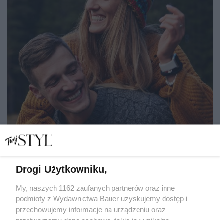
Drogi Użytkowniku,
Horoskop miłosny i partnerski dla Skorpiona. Z tymi
znakami zodiaku stworzy szczęśliwą parę
My, naszych 1162 zaufanych partnerów oraz inne
podmioty z Wydawnictwa Bauer uzyskujemy dostęp i
przechowujemy informacje na urządzeniu oraz
ASTRO
przetwarzamy dane osobowe, takie jak unikalne