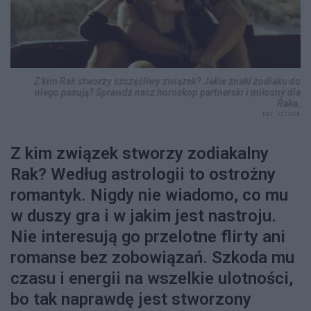
Z kim Rak stworzy szczęśliwy związek? Jakie znaki zodiaku do
niego pasują? Sprawdź nasz horoskop partnerski i miłosny dla
Raka.
FOT. ISTOCK
Z kim związek stworzy zodiakalny
Rak? Według astrologii to ostrożny
romantyk. Nigdy nie wiadomo, co mu
w duszy gra i w jakim jest nastroju.
Nie interesują go przelotne flirty ani
romanse bez zobowiązań. Szkoda mu
czasu i energii na wszelkie ulotności,
bo tak naprawdę jest stworzony