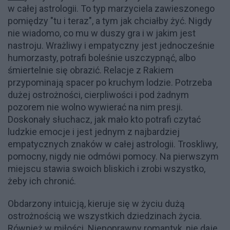
w całej astrologii. To typ marzyciela zawieszonego
pomiędzy "tu i teraz", a tym jak chciałby żyć. Nigdy
nie wiadomo, co mu w duszy gra i w jakim jest
nastroju. Wrażliwy i empatyczny jest jednocześnie
humorzasty, potrafi boleśnie uszczypnąć, albo
śmiertelnie się obrazić. Relacje z Rakiem
przypominają spacer po kruchym lodzie. Potrzeba
dużej ostrożności, cierpliwości i pod żadnym
pozorem nie wolno wywierać na nim presji.
Doskonały słuchacz, jak mało kto potrafi czytać
ludzkie emocje i jest jednym z najbardziej
empatycznych znaków w całej astrologii. Troskliwy,
pomocny, nigdy nie odmówi pomocy. Na pierwszym
miejscu stawia swoich bliskich i zrobi wszystko,
żeby ich chronić.
Obdarzony intuicją, kieruje się w życiu dużą
ostrożnością we wszystkich dziedzinach życia.
Również w miłości. Niepoprawny romantyk, nie daje