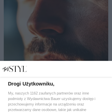
Drogi Użytkowniku,
Życzenia imieninowe dla mężczyzny: piękne i mądre
słowa, które zostaną zapamiętane
My, naszych 1162 zaufanych partnerów oraz inne
podmioty z Wydawnictwa Bauer uzyskujemy dostęp i
przechowujemy informacje na urządzeniu oraz
MARIANNA WALISZEWSKA
przetwarzamy dane osobowe, takie jak unikalne