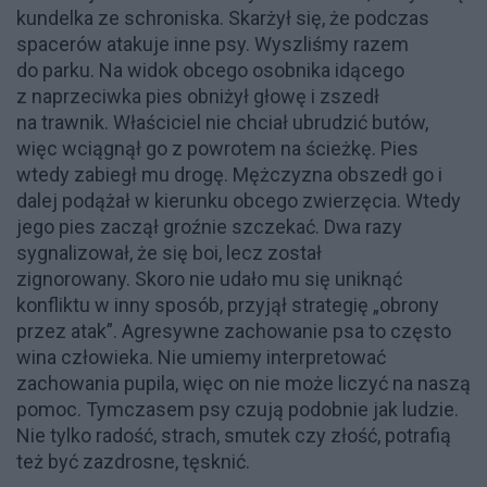
kundelka ze schroniska. Skarżył się, że podczas
spacerów atakuje inne psy. Wyszliśmy razem
do parku. Na widok obcego osobnika idącego
z naprzeciwka pies obniżył głowę i zszedł
na trawnik. Właściciel nie chciał ubrudzić butów,
więc wciągnął go z powrotem na ścieżkę. Pies
wtedy zabiegł mu drogę. Mężczyzna obszedł go i
dalej podążał w kierunku obcego zwierzęcia. Wtedy
jego pies zaczął groźnie szczekać. Dwa razy
sygnalizował, że się boi, lecz został
zignorowany. Skoro nie udało mu się uniknąć
konfliktu w inny sposób, przyjął strategię „obrony
przez atak”. Agresywne zachowanie psa to często
wina człowieka. Nie umiemy interpretować
zachowania pupila, więc on nie może liczyć na naszą
pomoc. Tymczasem psy czują podobnie jak ludzie.
Nie tylko radość, strach, smutek czy złość, potrafią
też być zazdrosne, tęsknić.