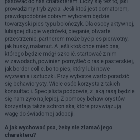
pasować do nas charakterem. Liczy się też to, jaki
prowadzimy tryb życia. Jeśli ktoś jest domatorem,
prawdopodobnie dobrym wyborem będzie
towarzyski pies typu bolończyk. Dla osoby aktywnej,
lubiącej długie wędrówki, bieganie, otwarte
przestrzenie, partnerem może być pies pierwotny,
jak husky, malamut. A jeśli ktoś chce mieć psa,
którego będzie mógł szkolić, startować z nim
w zawodach, powinien pomyśleć o rasie pasterskiej,
jak border collie, bo to pies, który lubi nowe
wyzwania i sztuczki. Przy wyborze warto poradzić
się behawiorysty. Wiele osób korzysta z takich
konsultacji. Specjalista podpowie, z jaką rasą będzie
się nam żyło najlepiej. Z pomocy behawiorystów
korzystają także schroniska, które przywiązują
wagę do świadomej adopcji.
A jak wychować psa, żeby nie złamać jego
charakteru?