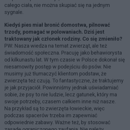
całego ciała, nie można skupiać się na jednym
sygnale.
Kiedyś pies miał bronić domostwa, pilnować
trzody, pomagać w polowaniach. Dziś jest
traktowany jak członek rodziny. Co się zmieniło?
PW: Nasza wiedza na temat zwierząt, ale też
świadomość społeczna. Pracuję jako behawiorysta
od kilkunastu lat. W tym czasie w Polsce dokonał się
niesamowity postęp w podejściu do psów. Nie
musimy już tłumaczyć klientom podstaw, że
zwierzęta też czują. To fantastyczne, że traktujemy
je jak przyjaciół. Powinniśmy jednak uświadamiać
sobie, że psy to nie ludzie, lecz gatunek, który ma
swoje potrzeby, czasem całkiem inne niż nasze.
Na przykład są to zwierzęta łowieckie, więc
podczas spacerów trzeba im zapewniać
odpowiednie zabawy. Ważne też, by stosować
zasadę ograniczonego zaufania. Nie należy