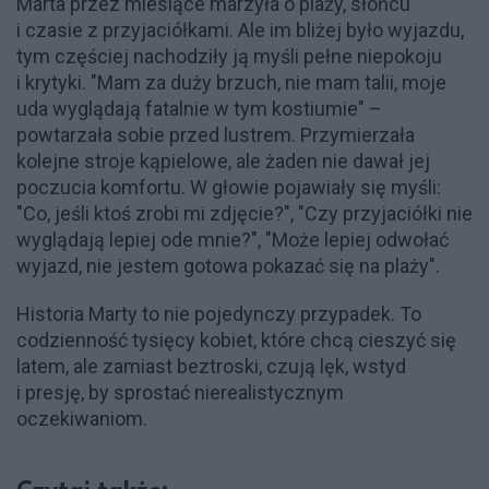
Marta przez miesiące marzyła o plaży, słońcu
i czasie z przyjaciółkami. Ale im bliżej było wyjazdu,
tym częściej nachodziły ją myśli pełne niepokoju
i krytyki. "Mam za duży brzuch, nie mam talii, moje
uda wyglądają fatalnie w tym kostiumie" –
powtarzała sobie przed lustrem. Przymierzała
kolejne stroje kąpielowe, ale żaden nie dawał jej
poczucia komfortu. W głowie pojawiały się myśli:
"Co, jeśli ktoś zrobi mi zdjęcie?", "Czy przyjaciółki nie
wyglądają lepiej ode mnie?", "Może lepiej odwołać
wyjazd, nie jestem gotowa pokazać się na plaży".
Historia Marty to nie pojedynczy przypadek. To
codzienność tysięcy kobiet, które chcą cieszyć się
latem, ale zamiast beztroski, czują lęk, wstyd
i presję, by sprostać nierealistycznym
oczekiwaniom.