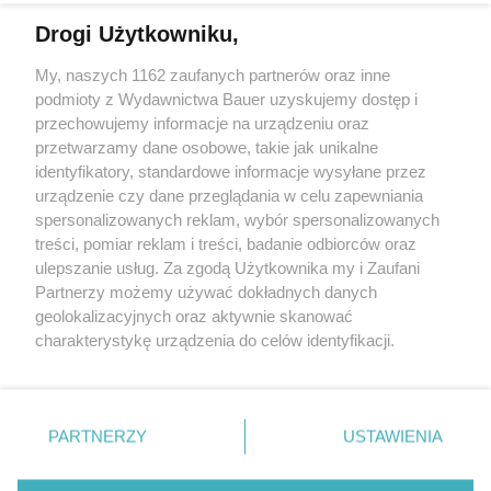
Drogi Użytkowniku,
Jak znaleźć radość podczas tegorocznej Wielkanocy?
Psycholog podpowiada
My, naszych 1162 zaufanych partnerów oraz inne
podmioty z Wydawnictwa Bauer uzyskujemy dostęp i
przechowujemy informacje na urządzeniu oraz
MARTA ROGACEWICZ
przetwarzamy dane osobowe, takie jak unikalne
RELACJE
identyfikatory, standardowe informacje wysyłane przez
urządzenie czy dane przeglądania w celu zapewniania
spersonalizowanych reklam, wybór spersonalizowanych
treści, pomiar reklam i treści, badanie odbiorców oraz
ulepszanie usług. Za zgodą Użytkownika my i Zaufani
Partnerzy możemy używać dokładnych danych
geolokalizacyjnych oraz aktywnie skanować
charakterystykę urządzenia do celów identyfikacji.
Ponieważ cenimy Twoją prywatność, prosimy o zgodę na
korzystanie z tych technologii poprzez kliknięcie
KONTAKT
REKLAMA
REDAKCJA
„Akceptuję”. Zgoda jest dobrowolna i zawsze możesz ją
REGULAMIN SERWISU
POLITYKA PRYWATNOŚCI
zmienić/wycofać klikając przycisk ustawień prywatności
PARTNERZY
USTAWIENIA
MAPA SERWISU
znajdujący się w lewym dolnym rogu strony
. Niektóre
rodzaje przetwarzania danych nie wymagają zgody