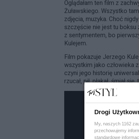
Oglądałam ten film z zach
Żuławskiego. Wszystko tam g
zdjęcia, muzyka. Choć nigdy
szczęście nie jest tu boksu
z sentymentem, bo pierwsz
Kulejem.
Film pokazuje Jerzego Kulej
wszystkim jako człowieka z 
czyni jego historię uniwersa
rzucał, pił, płakał, śmiał się
Drogi Użytkow
My, naszych 1162 zau
przechowujemy informa
standardowe informac