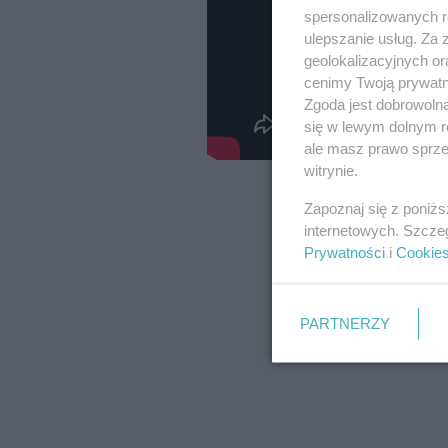
spersonalizowanych re
ulepszanie usług. Za
geolokalizacyjnych or
cenimy Twoją prywatno
Zgoda jest dobrowoln
się w lewym dolnym r
ale masz prawo sprzec
witrynie.
Zapoznaj się z poniż
internetowych. Szcze
Prywatności
i
Cookie
PARTNERZY