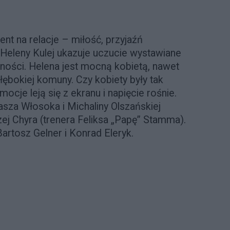
ent na relacje – miłość, przyjaźń
i Heleny Kulej ukazuje uczucie wystawiane
tności. Helena jest mocną kobietą, nawet
głębokiej komuny. Czy kobiety były tak
ocje leją się z ekranu i napięcie rośnie.
za Włosoka i Michaliny Olszańskiej
ej Chyra (trenera Feliksa „Papę” Stamma).
rtosz Gelner i Konrad Eleryk.