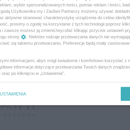
klam, wybór spersonalizowanych treści, pomiar reklam i treści, bad
 zgodą Użytkownika my i Zaufani Partnerzy możemy używać dokład
az aktywnie skanować charakterystykę urządzenia do celów identyfi
ść, prosimy o zgodę na korzystanie z tych technologii poprzez klikn
a i zawsze możesz ją zmienić/wycofać klikając przycisk ustawień pr
ogu strony
. Niektóre rodzaje przetwarzania danych nie wymagaj
iwić się takiemu przetwarzaniu. Preferencje będą miały zastosowanie
szymi informacjami, abyś mógł świadomie i komfortowo korzystać z
gółowe informacje dotyczące przetwarzania Twoich danych znajdzi
s
oraz po kliknięciu w „Ustawienia”.
USTAWIENIA