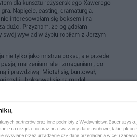
wytem dla kunsztu reżyserskiego Xawerego
ra. Napięcie, casting, dramaturgia,
 nie interesowałam się boksem i na
 za dużo. Przyznam, że oglądałam
y swój wywiad w życiu robiłam z Jerzym
a nie tylko jako mistrza boksu, ale przede
pasją, marzeniami ale i zmaganiami, co
lną i prawdziwą. Miotał się, buntował,
, tańczył i... boksował się na medal.
niku,
fanych partnerów oraz inne podmioty z Wydawnictwa Bauer uzyskuj
cje na urządzeniu oraz przetwarzamy dane osobowe, takie jak unika
je wysyłane przez urządzenie czy dane przeglądania w celu zapewn