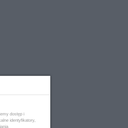
emy dostęp i
lne identyfikatory,
iania