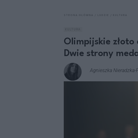
STRONA GŁÓWNA
LUDZIE
KULTURA
KULTURA
Olimpijskie złoto
Dwie strony meda
Agnieszka Nieradzka-