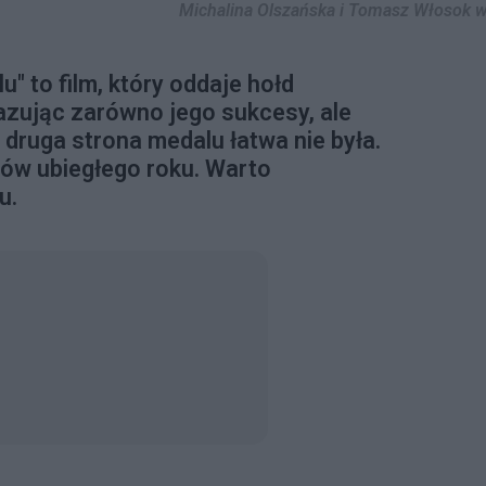
Michalina Olszańska i Tomasz Włosok w 
u" to film, który oddaje hołd
azując zarówno jego sukcesy, ale
 druga strona medalu łatwa nie była.
mów ubiegłego roku. Warto
u.