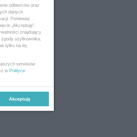
anie odbiorców oraz
nych danych
kacji. Ponieważ
ięcie „Akceptuję”.
ywatności znajdujący
ą zgody użytkownika,
 tylko na tej
 naszych serwisów
esz w
Polityce
Akceptuję