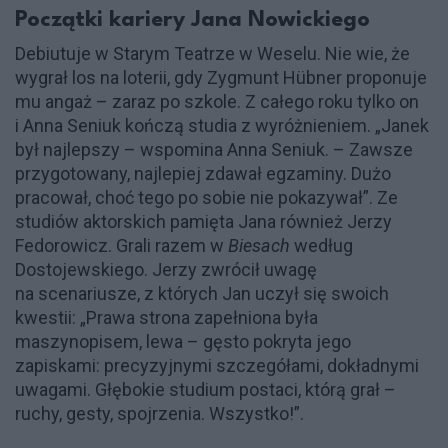
Początki kariery Jana Nowickiego
Debiutuje w Starym Teatrze w Weselu. Nie wie, że
wygrał los na loterii, gdy Zygmunt Hübner proponuje
mu angaż – zaraz po szkole. Z całego roku tylko on
i Anna Seniuk kończą studia z wyróżnieniem. „Janek
był najlepszy – wspomina Anna Seniuk. – Zawsze
przygotowany, najlepiej zdawał egzaminy. Dużo
pracował, choć tego po sobie nie pokazywał”. Ze
studiów aktorskich pamięta Jana również Jerzy
Fedorowicz. Grali razem w
Biesach
według
Dostojewskiego. Jerzy zwrócił uwagę
na scenariusze, z których Jan uczył się swoich
kwestii: „Prawa strona zapełniona była
maszynopisem, lewa – gęsto pokryta jego
zapiskami: precyzyjnymi szczegółami, dokładnymi
uwagami. Głębokie studium postaci, którą grał –
ruchy, gesty, spojrzenia. Wszystko!”.