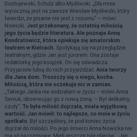
Dostojewski, Schulz albo Myśliwski. „Dla mnie
wyrocznią jest na zawsze Wiesław Myśliwski, który
twierdzi, że pisanie nie jest z rozumu” – mówi
Nowicki.
Jest przekonany, że ostatnią miłością
jego życia będzie literatura. Ale poznaje Annę
Kondratowicz, która opiekuje się amatorskim
teatrem w Kielcach.
Spotykają się na przeglądzie
teatralnym, gdzie Jan jest jurorem. Ona zostaje
redaktorką jego książek. On się oświadcza.
Przyjaciele lubią do nich przyjeżdżać.
Ania tworzy
dla Jana dom. Troszczy się o niego, kocha.
Miłością, która nie oczekuje nic w zamian.
„Takiego Janka nie widziałam w życiu – mówi Anna
Seniuk, obserwując go z nową żoną. – Był delikatny,
czuły”.
To była miłość dojrzała, miała wyjątkową
wartość. Jan mówił: to najlepsze, co mnie w życiu
spotkało
. Był szczęśliwy, że pod koniec życia
dojrzał do miłości. Po jego śmierci Anna Nowicka nie
ma sił na rozmowę. Mieli jeszcze tyle planów... Jan