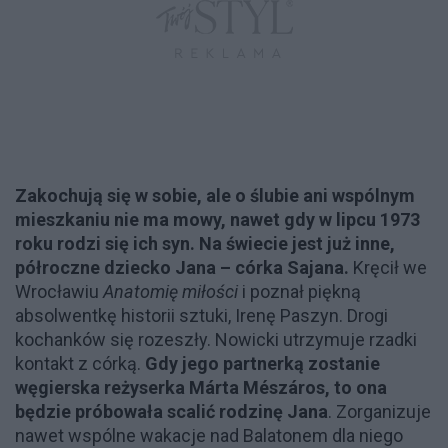
Zakochują się w sobie, ale o ślubie ani wspólnym
mieszkaniu nie ma mowy, nawet gdy w lipcu 1973
roku rodzi się ich syn. Na świecie jest już inne,
półroczne dziecko Jana – córka Sajana.
Kręcił we
Wrocławiu
Anatomię miłości
i poznał piękną
absolwentkę historii sztuki, Irenę Paszyn. Drogi
kochanków się rozeszły. Nowicki utrzymuje rzadki
kontakt z córką.
Gdy jego partnerką zostanie
węgierska reżyserka Márta Mészáros, to ona
będzie próbowała scalić rodzinę Jana
. Zorganizuje
nawet wspólne wakacje nad Balatonem dla niego