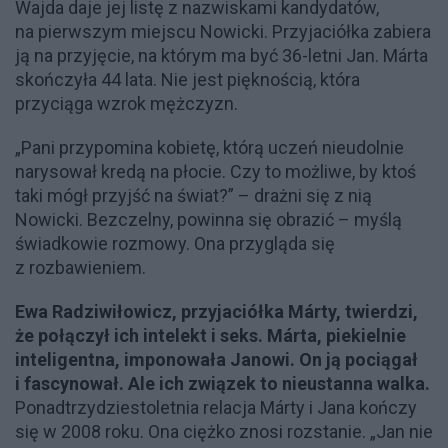
Wajda daje jej listę z nazwiskami kandydatów,
na pierwszym miejscu Nowicki. Przyjaciółka zabiera
ją na przyjęcie, na którym ma być 36-letni Jan. Márta
skończyła 44 lata. Nie jest pięknością, która
przyciąga wzrok mężczyzn.
„Pani przypomina kobietę, którą uczeń nieudolnie
narysował kredą na płocie. Czy to możliwe, by ktoś
taki mógł przyjść na świat?” – drażni się z nią
Nowicki. Bezczelny, powinna się obrazić – myślą
świadkowie rozmowy. Ona przygląda się
z rozbawieniem.
Ewa Radziwiłowicz, przyjaciółka Márty, twierdzi,
że połączył ich intelekt i seks. Márta, piekielnie
inteligentna, imponowała Janowi. On ją pociągał
i fascynował. Ale ich związek to nieustanna walka.
Ponadtrzydziestoletnia relacja Márty i Jana kończy
się w 2008 roku. Ona ciężko znosi rozstanie. „Jan nie