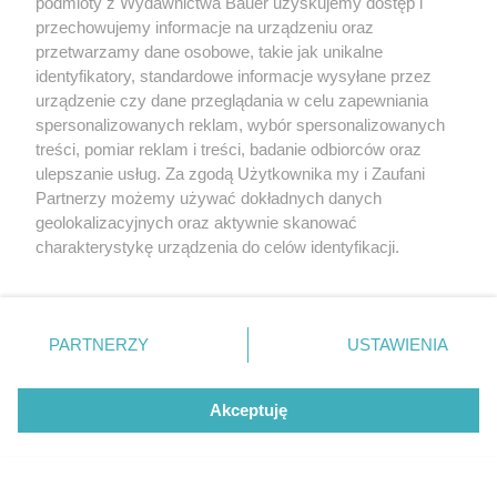
podmioty z Wydawnictwa Bauer uzyskujemy dostęp i
Beata Biały
przechowujemy informacje na urządzeniu oraz
przetwarzamy dane osobowe, takie jak unikalne
identyfikatory, standardowe informacje wysyłane przez
urządzenie czy dane przeglądania w celu zapewniania
spersonalizowanych reklam, wybór spersonalizowanych
treści, pomiar reklam i treści, badanie odbiorców oraz
ulepszanie usług. Za zgodą Użytkownika my i Zaufani
Partnerzy możemy używać dokładnych danych
geolokalizacyjnych oraz aktywnie skanować
WIĘCEJ NA TWOJSTYL.PL
charakterystykę urządzenia do celów identyfikacji.
Zobacz również
Ponieważ cenimy Twoją prywatność, prosimy o zgodę na
korzystanie z tych technologii poprzez kliknięcie
„Akceptuję”. Zgoda jest dobrowolna i zawsze możesz ją
zmienić/wycofać klikając przycisk ustawień prywatności
PARTNERZY
USTAWIENIA
znajdujący się w lewym dolnym rogu strony
. Niektóre
rodzaje przetwarzania danych nie wymagają zgody
Akceptuję
użytkownika, ale masz prawo sprzeciwić się takiemu
Netflix z mocnymi premierami. Oto 3
przetwarzaniu. Preferencje będą miały zastosowanie tylko
najlepsze seriale obyczajowe sierpnia
na tej witrynie.