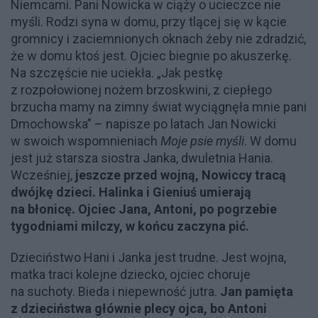
Niemcami. Pani Nowicka w ciąży o ucieczce nie
myśli. Rodzi syna w domu, przy tlącej się w kącie
gromnicy i zaciemnionych oknach żeby nie zdradzić,
że w domu ktoś jest. Ojciec biegnie po akuszerkę.
Na szczęście nie uciekła. „Jak pestkę
z rozpołowionej nożem brzoskwini, z ciepłego
brzucha mamy na zimny świat wyciągnęła mnie pani
Dmochowska” – napisze po latach Jan Nowicki
w swoich wspomnieniach
Moje psie myśli
. W domu
jest już starsza siostra Janka, dwuletnia Hania.
Wcześniej,
jeszcze przed wojną, Nowiccy tracą
dwójkę dzieci. Halinka i Gieniuś umierają
na błonicę. Ojciec Jana, Antoni, po pogrzebie
tygodniami milczy, w końcu zaczyna pić.
Dzieciństwo Hani i Janka jest trudne. Jest wojna,
matka traci kolejne dziecko, ojciec choruje
na suchoty. Bieda i niepewność jutra.
Jan pamięta
z dzieciństwa głównie plecy ojca, bo Antoni