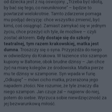
od dziecka jest z nią oswojony. „Trzeba być idiotą,
by bać się tego, co nieuniknione” – będzie to
powtarzał wielokrotnie. Tamto zdarzenie pomaga
mu podjąć decyzję: chce wszystko zmienić, być
kimś, coś osiągnąć. Zamiast zamykać się w jednym
życiu, chce przeżyć ich tyle, ile możliwe – czyli
zostać aktorem.
Gdy dostaje się do szkoły
teatralnej, tym razem krakowskiej, matka jest
dumna
. Troszczy się o syna. Przyjeżdża do niego
w odwiedziny do Krakowa. W łazience stoi szampon
kupiony w Baltonie, obok brudne dżinsy – Jan chce
żyć na miarę kolegów ze środowiska. Matka pierze
mu te dżinsy w szamponie. Syn wpada w furię.
„Odkupię” – mówi cicho matka, przerażona jego
napadem złości. Nie rozumie, że tyle znaczy dla
niego szampon. Jan czuje żal – najpierw do niej,
potem do siebie. Wyrzuca sobie niewdzięczność za
jej bezwarunkową miłość.