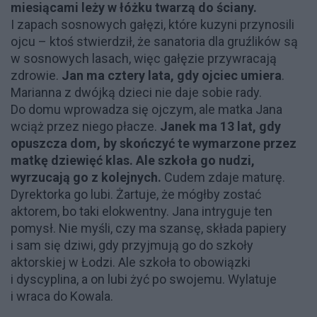
miesiącami leży w łóżku twarzą do ściany.
I zapach sosnowych gałęzi, które kuzyni przynosili
ojcu – ktoś stwierdził, że sanatoria dla gruźlików są
w sosnowych lasach, więc gałęzie przywracają
zdrowie.
Jan ma cztery lata, gdy ojciec umiera
.
Marianna z dwójką dzieci nie daje sobie rady.
Do domu wprowadza się ojczym, ale matka Jana
wciąż przez niego płacze.
Janek ma 13 lat, gdy
opuszcza dom, by skończyć te wymarzone przez
matkę dziewięć klas. Ale szkoła go nudzi,
wyrzucają go z kolejnych.
Cudem zdaje maturę.
Dyrektorka go lubi. Żartuje, że mógłby zostać
aktorem, bo taki elokwentny. Jana intryguje ten
pomysł. Nie myśli, czy ma szansę, składa papiery
i sam się dziwi, gdy przyjmują go do szkoły
aktorskiej w Łodzi. Ale szkoła to obowiązki
i dyscyplina, a on lubi żyć po swojemu. Wylatuje
i wraca do Kowala.