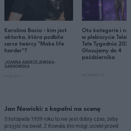
Karolina Bacia - kim jest
Oto kategorie i no
aktorka, która podbiła
w plebiscycie Tele
serce twórcy "Make life
Tele Tygodnia 202
harder"?
Głosujemy do 4
października
JOANNA ANDRZEJEWSKA-
SARNOWSKA
NOMINACJE
PORTRET
Jan Nowicki: z kopalni na scenę
5 listopada 1939 roku to nie jest dobry czas, żeby
przyjść na świat. Z Kowala, kto mógł, uciekł przed