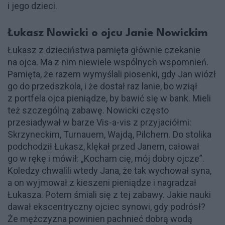
i jego dzieci.
Łukasz Nowicki o ojcu Janie Nowickim
Łukasz z dzieciństwa pamięta głównie czekanie
na ojca. Ma z nim niewiele wspólnych wspomnień.
Pamięta, że razem wymyślali piosenki, gdy Jan wiózł
go do przedszkola, i że dostał raz lanie, bo wziął
z portfela ojca pieniądze, by bawić się w bank. Mieli
też szczególną zabawę. Nowicki często
przesiadywał w barze Vis-a-vis z przyjaciółmi:
Skrzyneckim, Turnauem, Wajdą, Pilchem. Do stolika
podchodził Łukasz, klękał przed Janem, całował
go w rękę i mówił: „Kocham cię, mój dobry ojcze”.
Koledzy chwalili wtedy Jana, że tak wychował syna,
a on wyjmował z kieszeni pieniądze i nagradzał
Łukasza. Potem śmiali się z tej zabawy. Jakie nauki
dawał ekscentryczny ojciec synowi, gdy podrósł?
Że mężczyzna powinien pachnieć dobrą wodą