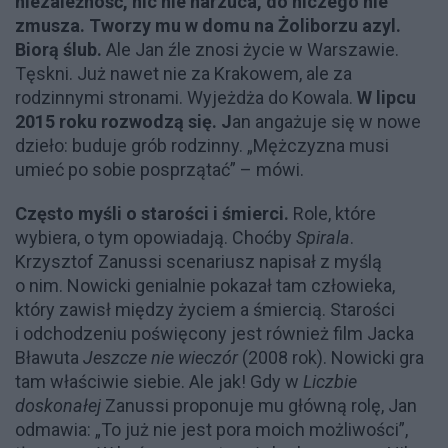
niezależność, nic nie narzuca, do niczego nie
zmusza. Tworzy mu w domu na Żoliborzu azyl.
Biorą ślub.
Ale Jan źle znosi życie w Warszawie.
Tęskni. Już nawet nie za Krakowem, ale za
rodzinnymi stronami. Wyjeżdża do Kowala.
W lipcu
2015 roku rozwodzą się. J
an angażuje się w nowe
dzieło: buduje grób rodzinny. „Mężczyzna musi
umieć po sobie posprzątać” – mówi.
Często myśli o starości i śmierci.
Role, które
wybiera, o tym opowiadają. Choćby
Spirala
.
Krzysztof Zanussi scenariusz napisał z myślą
o nim. Nowicki genialnie pokazał tam człowieka,
który zawisł między życiem a śmiercią. Starości
i odchodzeniu poświęcony jest również film Jacka
Bławuta
Jeszcze nie wieczór
(2008 rok). Nowicki gra
tam właściwie siebie. Ale jak! Gdy w
Liczbie
doskonałej
Zanussi proponuje mu główną rolę, Jan
odmawia: „To już nie jest pora moich możliwości”,