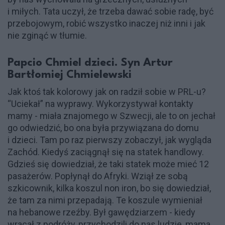
i miłych. Tata uczył, że trzeba dawać sobie radę, być
przebojowym, robić wszystko inaczej niż inni i jak
nie zginąć w tłumie.
Papcio Chmiel dzieci. Syn Artur
Bartłomiej Chmielewski
Jak ktoś tak kolorowy jak on radził sobie w PRL-u?
“Uciekał” na wyprawy. Wykorzystywał kontakty
mamy - miała znajomego w Szwecji, ale to on jechał
go odwiedzić, bo ona była przywiązana do domu
i dzieci. Tam po raz pierwszy zobaczył, jak wygląda
Zachód. Kiedyś zaciągnął się na statek handlowy.
Gdzieś się dowiedział, że taki statek może mieć 12
pasażerów. Popłynął do Afryki. Wziął ze sobą
szkicownik, kilka koszul non iron, bo się dowiedział,
że tam za nimi przepadają. Te koszule wymieniał
na hebanowe rzeźby. Był gawędziarzem - kiedy
wracał z podróży, przychodzili do nas ludzie, mama