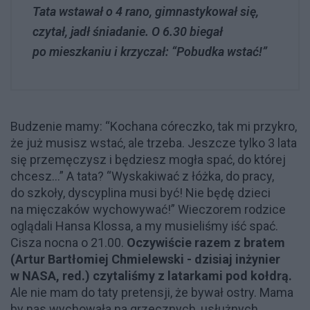
Tata wstawał o 4 rano, gimnastykował się,
czytał, jadł śniadanie. O 6.30 biegał
po mieszkaniu i krzyczał: “Pobudka wstać!”
Budzenie mamy: “Kochana córeczko, tak mi przykro,
że już musisz wstać, ale trzeba. Jeszcze tylko 3 lata
się przemęczysz i będziesz mogła spać, do której
chcesz…” A tata? “Wyskakiwać z łóżka, do pracy,
do szkoły, dyscyplina musi być! Nie będę dzieci
na mięczaków wychowywać!” Wieczorem rodzice
oglądali Hansa Klossa, a my musieliśmy iść spać.
Cisza nocna o 21.00.
Oczywiście razem z bratem
(Artur Bartłomiej Chmielewski - dzisiaj inżynier
w NASA, red.) czytaliśmy z latarkami pod kołdrą.
Ale nie mam do taty pretensji, że bywał ostry. Mama
by nas wychowała na grzecznych, usłużnych