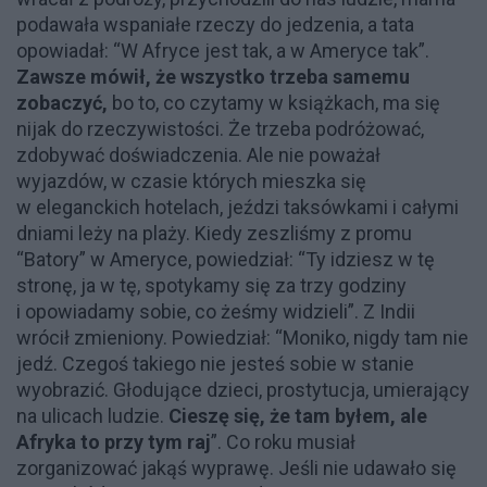
podawała wspaniałe rzeczy do jedzenia, a tata
opowiadał: “W Afryce jest tak, a w Ameryce tak”.
Zawsze mówił, że wszystko trzeba samemu
zobaczyć,
bo to, co czytamy w książkach, ma się
nijak do rzeczywistości. Że trzeba podróżować,
zdobywać doświadczenia. Ale nie poważał
wyjazdów, w czasie których mieszka się
w eleganckich hotelach, jeździ taksówkami i całymi
dniami leży na plaży. Kiedy zeszliśmy z promu
“Batory” w Ameryce, powiedział: “Ty idziesz w tę
stronę, ja w tę, spotykamy się za trzy godziny
i opowiadamy sobie, co żeśmy widzieli”. Z Indii
wrócił zmieniony. Powiedział: “Moniko, nigdy tam nie
jedź. Czegoś takiego nie jesteś sobie w stanie
wyobrazić. Głodujące dzieci, prostytucja, umierający
na ulicach ludzie.
Cieszę się, że tam byłem, ale
Afryka to przy tym raj
”. Co roku musiał
zorganizować jakąś wyprawę. Jeśli nie udawało się