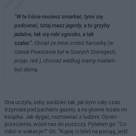
“W te liście możesz smarkać, tymi się
podcierać, tutaj masz jagody, a tu grzyby
jadalne, tak się robi ognisko, a tak
szałas”.
Chciał ze mnie zrobić harcerkę (w
czasie Powstania był w Szarych Szeregach,
przyp. red.), chociaż według mamy miałam
być damą.
Ona uczyła, żeby siedzieć tak, jak bym cały czas
trzymała pod pachami gazety, a na głowie leżała mi
książka. Jak dygać, rozmawiać z ludźmi. Ojciec -
przeciwnie, woził nas do puszczy. Pytałam go: “Co
robić w wakacje?” On: “Kupię ci bilet na pociąg, jedź