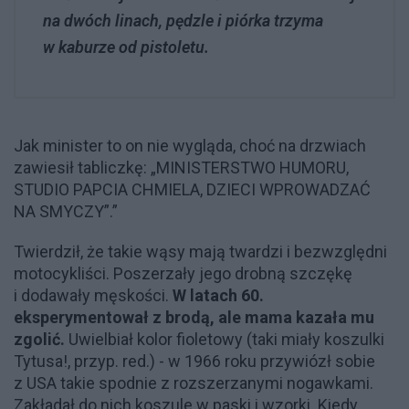
na dwóch linach, pędzle i piórka trzyma
w kaburze od pistoletu.
Jak minister to on nie wygląda, choć na drzwiach
zawiesił tabliczkę: „MINISTERSTWO HUMORU,
STUDIO PAPCIA CHMIELA, DZIECI WPROWADZAĆ
NA SMYCZY”.”
Twierdził, że takie wąsy mają twardzi i bezwzględni
motocykliści. Poszerzały jego drobną szczękę
i dodawały męskości.
W latach 60.
eksperymentował z brodą, ale mama kazała mu
zgolić.
Uwielbiał kolor fioletowy (taki miały koszulki
Tytusa!, przyp. red.) - w 1966 roku przywiózł sobie
z USA takie spodnie z rozszerzanymi nogawkami.
Zakładał do nich koszule w paski i wzorki. Kiedy