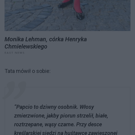
Monika Lehman, córka Henryka
Chmielewskiego
EAST NEWS
Tata mówił o sobie:
“Papcio to dziwny osobnik. Włosy
zmierzwione, jakby piorun strzelił, białe,
roztrzepane, wąsy czarne. Przy desce
kreślarskiej siedzi na huśtawce zawieszonej