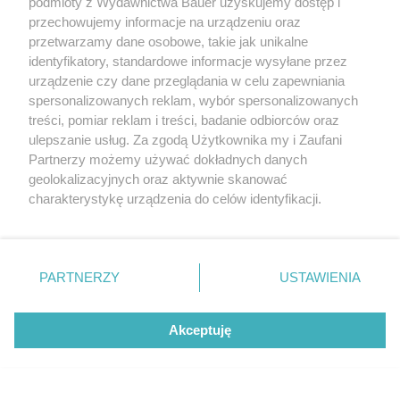
podmioty z Wydawnictwa Bauer uzyskujemy dostęp i
przechowujemy informacje na urządzeniu oraz
przetwarzamy dane osobowe, takie jak unikalne
identyfikatory, standardowe informacje wysyłane przez
urządzenie czy dane przeglądania w celu zapewniania
spersonalizowanych reklam, wybór spersonalizowanych
treści, pomiar reklam i treści, badanie odbiorców oraz
ulepszanie usług. Za zgodą Użytkownika my i Zaufani
Partnerzy możemy używać dokładnych danych
geolokalizacyjnych oraz aktywnie skanować
charakterystykę urządzenia do celów identyfikacji.
Ponieważ cenimy Twoją prywatność, prosimy o zgodę na
korzystanie z tych technologii poprzez kliknięcie
„Akceptuję”. Zgoda jest dobrowolna i zawsze możesz ją
zmienić/wycofać klikając przycisk ustawień prywatności
PARTNERZY
USTAWIENIA
znajdujący się w lewym dolnym rogu strony
. Niektóre
rodzaje przetwarzania danych nie wymagają zgody
Akceptuję
użytkownika, ale masz prawo sprzeciwić się takiemu
Netflix z mocnymi premierami. Oto 3
przetwarzaniu. Preferencje będą miały zastosowanie tylko
najlepsze seriale obyczajowe sierpnia
na tej witrynie.