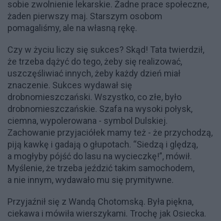
sobie zwolnienie lekarskie. Żadne prace społeczne,
żaden pierwszy maj. Starszym osobom
pomagaliśmy, ale na własną rękę.
Czy w życiu liczy się sukces? Skąd! Tata twierdził,
że trzeba dążyć do tego, żeby się realizować,
uszczęśliwiać innych, żeby każdy dzień miał
znaczenie. Sukces wydawał się
drobnomieszczański. Wszystko, co złe, było
drobnomieszczańskie. Szafa na wysoki połysk,
ciemna, wypolerowana - symbol Dulskiej.
Zachowanie przyjaciółek mamy też - że przychodzą,
piją kawkę i gadają o głupotach. “Siedzą i ględzą,
a mogłyby pójść do lasu na wycieczkę!”, mówił.
Myślenie, że trzeba jeździć takim samochodem,
a nie innym, wydawało mu się prymitywne.
Przyjaźnił się z Wandą Chotomską. Była piękna,
ciekawa i mówiła wierszykami. Trochę jak Osiecka.