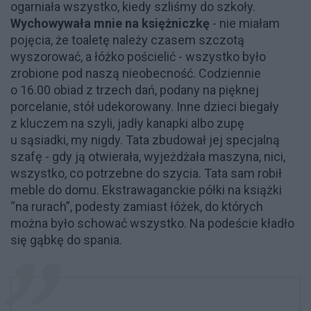
ogarniała wszystko, kiedy szliśmy do szkoły.
Wychowywała mnie na księżniczkę
- nie miałam
pojęcia, że toaletę należy czasem szczotą
wyszorować, a łóżko pościelić - wszystko było
zrobione pod naszą nieobecność. Codziennie
o 16.00 obiad z trzech dań, podany na pięknej
porcelanie, stół udekorowany. Inne dzieci biegały
z kluczem na szyli, jadły kanapki albo zupę
u sąsiadki, my nigdy. Tata zbudował jej specjalną
szafę - gdy ją otwierała, wyjeżdżała maszyna, nici,
wszystko, co potrzebne do szycia. Tata sam robił
meble do domu. Ekstrawaganckie półki na książki
“na rurach”, podesty zamiast łóżek, do których
można było schować wszystko. Na podeście kładło
się gąbkę do spania.