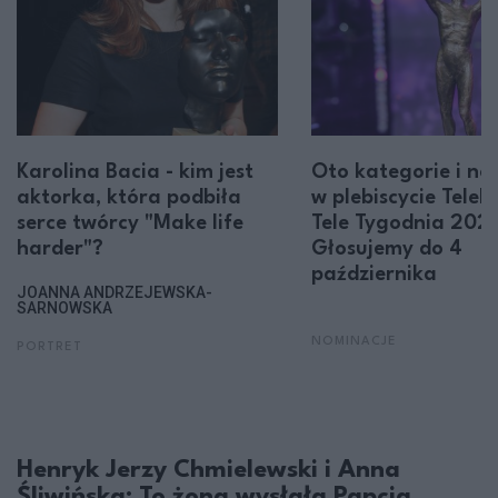
Karolina Bacia - kim jest
Oto kategorie i no
aktorka, która podbiła
w plebiscycie Tele
serce twórcy "Make life
Tele Tygodnia 202
harder"?
Głosujemy do 4
października
JOANNA ANDRZEJEWSKA-
SARNOWSKA
NOMINACJE
PORTRET
Henryk Jerzy Chmielewski i Anna
Śliwińska: To żona wysłała Papcia