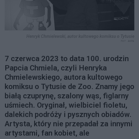
Henryk Chmielewski, autor kultowego komiksu o Tytusie
FOT. AKPA
7 czerwca 2023 to data 100. urodzin
Papcia Chmiela, czyli Henryka
Chmielewskiego, autora kultowego
komiksu o Tytusie de Zoo. Znamy jego
białą czuprynę, szalony wąs, figlarny
uśmiech. Oryginał, wielbiciel fioletu,
dalekich podróży i pysznych obiadów.
Artysta, który nie przepadał za innymi
artystami, fan kobiet, ale