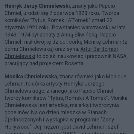
Henryk Jerzy Chmielewski
, znany jako Papcio
Chmiel, urodził się 7 czerwca 1923 roku. Twórca
komiksów "Tytus, Romek i A'Tomek" zmarł 22
stycznia 1921 roku. Powstaniec warszawski, w lata
1949-1974 był żonaty z Anną Śliwińską. Papcio
Chmiel miał dwójkę dzieci: córkę Monikę Lehman (z
domu Chmielewską) oraz syna.
Artur Bartłomiej
Chmielewski
to polski naukowiec i pracownik NASA,
pracujący nad projektem Rosetta.
Monika Chmielewska
, znana również jako Monique
Lehman, to córka artysty Henryka Jerzego
Chmielewskiego, znanego jako Papcio Chmiel,
twórcy komiksów "Tytus, Romek i A'Tomek". Monika
Chmielewska jest artystką, malarką i twórczynią
gobelinów. Na co dzień mieszka w Stanach
Zjednoczonych i wystąpiła w programie "Żony
Hollywood". Jej mężem jest David Lehman, szef
programu kosmicznego NASA. Jej bratem i jednym