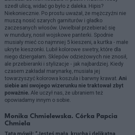
szedł ulicą, widać go było z daleka. Hipis?
Niekoniecznie. Po prostu uważał, że mężczyźni nie
muszą nosić szarych garniturów i gładko
zaczesanych włosów. Uwielbiał przebierać się
w mundury, nosił wojskowe panterki. Spodnie
musiały mieć co najmniej 5 kieszeni, a kurtka - małe
ukryte kieszonki. Lubił kolorowe swetry, które dla
niego dziergałam. Sklepów odzieżowych nie znosił,
ale przebieranki i stylizacje - jak najbardziej. Kiedy
czasem zakładał marynarkę, musiała jej
towarzyszyć kolorowa koszula i barwny krawat.
Ani
siebie ani swojego wizerunku nie traktował zbyt
poważnie.
Ale uczył nas, że ubraniem też
opowiadamy innym o sobie.
Monika Chmielewska. Córka Papcia
Chmiela
Tata mówił: “Jesteś mała, krucha i delikatna,