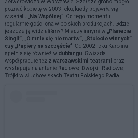
Zelwerowicza W Warszawie. Szersze grono mogło
poznać kobietę w 2003 roku, kiedy pojawiła się
w serialu
„Na Wspólnej”
. Od tego momentu
regularnie gości ona w polskich produkcjach. Gdzie
jeszcze ją widzieliśmy? Między innymi w
„Planecie
Singli”, „O mnie się nie martw”, „Stulecie winnych”
czy „Papiery na szczęście”
. Od 2002 roku Karolina
spełnia się również w
dubbingu
. Gwiazda
współpracuje też z
warszawskimi teatrami
oraz
występuje na antenie Radiowej Dwójki i Radiowej
Trójki w słuchowiskach Teatru Polskiego Radia.