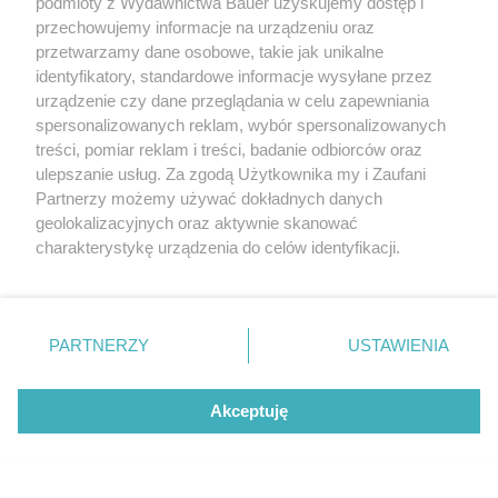
podmioty z Wydawnictwa Bauer uzyskujemy dostęp i
przechowujemy informacje na urządzeniu oraz
przetwarzamy dane osobowe, takie jak unikalne
identyfikatory, standardowe informacje wysyłane przez
urządzenie czy dane przeglądania w celu zapewniania
spersonalizowanych reklam, wybór spersonalizowanych
Najlepsze seriale o kobietach, których nie można teraz
treści, pomiar reklam i treści, badanie odbiorców oraz
przegapić. Wzruszają, bawią i dodają skrzydeł
ulepszanie usług. Za zgodą Użytkownika my i Zaufani
Partnerzy możemy używać dokładnych danych
MARTA ROGACEWICZ
EDYTA BRODA
geolokalizacyjnych oraz aktywnie skanować
charakterystykę urządzenia do celów identyfikacji.
KULTURA
Ponieważ cenimy Twoją prywatność, prosimy o zgodę na
korzystanie z tych technologii poprzez kliknięcie
„Akceptuję”. Zgoda jest dobrowolna i zawsze możesz ją
zmienić/wycofać klikając przycisk ustawień prywatności
PARTNERZY
USTAWIENIA
znajdujący się w lewym dolnym rogu strony
. Niektóre
rodzaje przetwarzania danych nie wymagają zgody
Akceptuję
użytkownika, ale masz prawo sprzeciwić się takiemu
Netflix z mocnymi premierami. Oto 3
przetwarzaniu. Preferencje będą miały zastosowanie tylko
najlepsze seriale obyczajowe sierpnia
na tej witrynie.
KONTAKT
REKLAMA
REDAKCJA