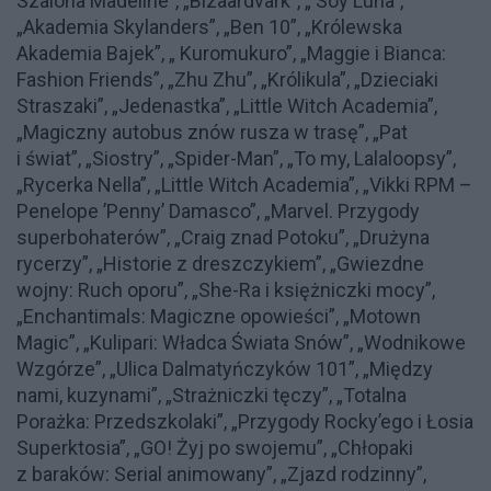
Szalona Madeline”, „Bizaardvark”, „ Soy Luna”,
„Akademia Skylanders”, „Ben 10”, „Królewska
Akademia Bajek”, „ Kuromukuro”, „Maggie i Bianca:
Fashion Friends”, „Zhu Zhu”, „Królikula”, „Dzieciaki
Straszaki”, „Jedenastka”, „Little Witch Academia”,
„Magiczny autobus znów rusza w trasę”, „Pat
i świat”, „Siostry”, „Spider-Man”, „To my, Lalaloopsy”,
„Rycerka Nella”, „Little Witch Academia”, „Vikki RPM –
Penelope ’Penny’ Damasco”, „Marvel. Przygody
superbohaterów”, „Craig znad Potoku”, „Drużyna
rycerzy”, „Historie z dreszczykiem”, „Gwiezdne
wojny: Ruch oporu”, „She-Ra i księżniczki mocy”,
„Enchantimals: Magiczne opowieści”, „Motown
Magic”, „Kulipari: Władca Świata Snów”, „Wodnikowe
Wzgórze”, „Ulica Dalmatyńczyków 101”, „Między
nami, kuzynami”, „Strażniczki tęczy”, „Totalna
Porażka: Przedszkolaki”, „Przygody Rocky’ego i Łosia
Superktosia”, „GO! Żyj po swojemu”, „Chłopaki
z baraków: Serial animowany”, „Zjazd rodzinny”,