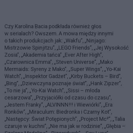
Czy Karolina Bacia podkłada również głos
w serialach? Owszem. A mowa między innymi
o takich produkcjach jak: „Wakfu”, „Ninjago:
Mistrzowie Spinjitzu”, „LEGO Friends”, „Jej Wysokość
Zosia”, „Akademia tańca” „Ever After High”,
„Czarownica Emma”, „Steven Universe”, „Mako
Mermaids: Syreny z Mako”, „Super Wings”, „Yo-Kai
Watch”, „Inspektor Gadżet”, „Kirby Buckets – Bird”,
„Bing”, „Dziewczyna poznaje świat”, „Hank Zipzer”,
„To nie ja”, „Yo-Kai Watch”, „Sissi – młoda
cesarzowa”, „Przyjaciółki od czasu do czasu”,
„Jestem Franky”, „ALVINNN!!! i Wiewiórki”, „Era
Ronków”, „Miraculum: Biedronka i Czarny Kot”,
„Następcy: Świat Potępionych”, „Project Mc²”, „Talia
czaruje w kuchni”, „Nie ma jak w rodzinie”, „Głębia –