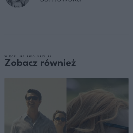
WIĘCEJ NA TWOJSTYL.PL
Zobacz również