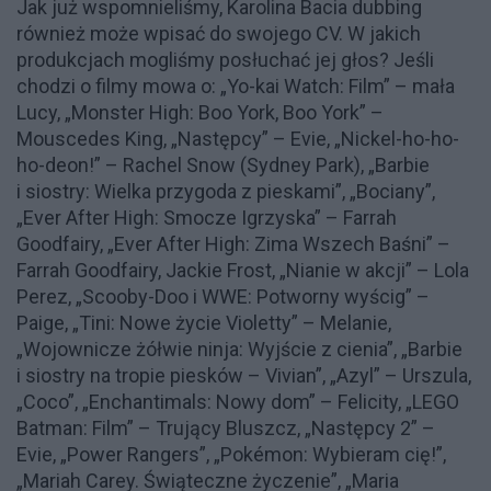
Jak już wspomnieliśmy, Karolina Bacia dubbing
również może wpisać do swojego CV. W jakich
produkcjach mogliśmy posłuchać jej głos? Jeśli
chodzi o filmy mowa o: „Yo-kai Watch: Film” – mała
Lucy, „Monster High: Boo York, Boo York” –
Mouscedes King, „Następcy” – Evie, „Nickel-ho-ho-
ho-deon!” – Rachel Snow (Sydney Park), „Barbie
i siostry: Wielka przygoda z pieskami”, „Bociany”,
„Ever After High: Smocze Igrzyska” – Farrah
Goodfairy, „Ever After High: Zima Wszech Baśni” –
Farrah Goodfairy, Jackie Frost, „Nianie w akcji” – Lola
Perez, „Scooby-Doo i WWE: Potworny wyścig” –
Paige, „Tini: Nowe życie Violetty” – Melanie,
„Wojownicze żółwie ninja: Wyjście z cienia”, „Barbie
i siostry na tropie piesków – Vivian”, „Azyl” – Urszula,
„Coco”, „Enchantimals: Nowy dom” – Felicity, „LEGO
Batman: Film” – Trujący Bluszcz, „Następcy 2” –
Evie, „Power Rangers”, „Pokémon: Wybieram cię!”,
„Mariah Carey. Świąteczne życzenie”, „Maria