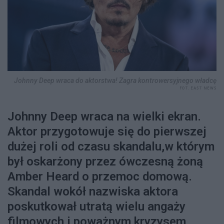
Johnny Deep wraca do aktorstwa! Zagra kontrowersyjnego władcę
FOT. EAST NEWS
Johnny Deep wraca na wielki ekran.
Aktor przygotowuje się do pierwszej
dużej roli od czasu skandalu,w którym
był oskarżony przez ówczesną żoną
Amber Heard o przemoc domową.
Skandal wokół nazwiska aktora
poskutkował utratą wielu angaży
filmowych i poważnym kryzysem