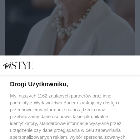
Drogi Użytkowniku,
Pierwsza Dama Jolanta Kwaśniewska nie zwalnia tempa.
Jej fundacja ponownie wspiera seniorów
My, naszych 1162 zaufanych partnerów oraz inne
podmioty z Wydawnictwa Bauer uzyskujemy dostęp i
przechowujemy informacje na urządzeniu oraz
AGNIESZKA NIERADZKA-PROKOPOWICZ
przetwarzamy dane osobowe, takie jak unikalne
NEWS
identyfikatory, standardowe informacje wysyłane przez
urządzenie czy dane przeglądania w celu zapewniania
spersonalizowanych reklam, wybór spersonalizowanych