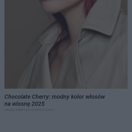
Chocolate Cherry: modny kolor włosów
na wiosnę 2025
LAUNCHMETRICS/SPOTLIGHT