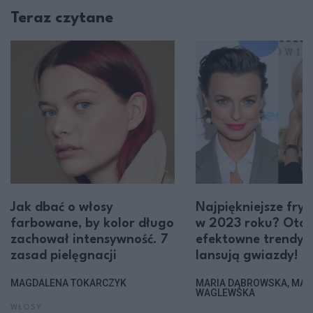
Teraz czytane
Jak dbać o włosy
Najpiękniejsze fryz
farbowane, by kolor długo
w 2023 roku? Oto
zachował intensywność. 7
efektowne trendy, 
zasad pielęgnacji
lansują gwiazdy!
MAGDALENA TOKARCZYK
MARIA DĄBROWSKA, MAR
WAGLEWSKA
WŁOSY