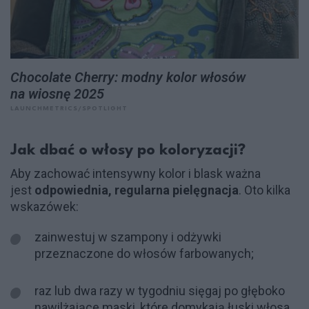
Chocolate Cherry: modny kolor włosów
na wiosnę 2025
LAUNCHMETRICS/SPOTLIGHT
Jak dbać o włosy po koloryzacji?
Aby zachować intensywny kolor i blask ważna
jest
odpowiednia, regularna pielęgnacja
. Oto kilka
wskazówek:
zainwestuj w szampony i odżywki
przeznaczone do włosów farbowanych;
raz lub dwa razy w tygodniu sięgaj po głęboko
nawilżające maski, które domykają łuski włosa