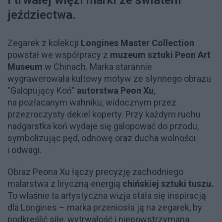
jeździectwa.
Zegarek z kolekcji
Longines Master Collection
powstał we współpracy z
muzeum sztuki Peon Art
Museum
w Chinach. Marka starannie
wygrawerowała kultowy motyw ze słynnego obrazu
"Galopujący Koń"
autorstwa Peon Xu
,
na pozłacanym wahniku, widocznym przez
przezroczysty dekiel koperty. Przy każdym ruchu
nadgarstka koń wydaje się galopować do przodu,
symbolizując pęd, odnowę oraz ducha wolności
i odwagi.
Obraz Peona Xu łączy precyzję zachodniego
malarstwa z liryczną energią
chińskiej sztuki tuszu.
To właśnie ta artystyczna wizja stała się inspiracją
dla Longines – marka przeniosła ją na zegarek, by
podkreślić siłę, wytrwałość i niepowstrzymaną