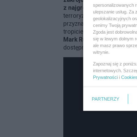
spersonalizowanych re
z najgroźniejszych seryj
ulepszanie usług. Za
terroryzował zachodnie wybr
geolokalizacyjnych or
przyznał się do zamordowan
cenimy Twoją prywatno
tropicieli brutalnego morde
Zgoda jest dobrowoln
się w lewym dolnym r
Mark Ruffalo
czy Anthony E
ale masz prawo sprzec
dostępny na HBO GO.
witrynie.
Zapoznaj się z poniż
internetowych. Szcze
Prywatności
i
Cookie
PARTNERZY