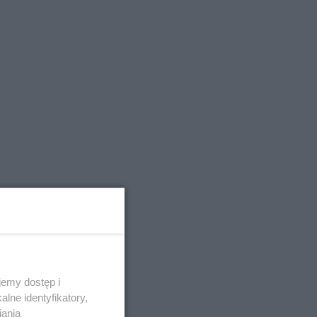
emy dostęp i
lne identyfikatory,
iania