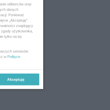
anie odbiorców oraz
nych danych
kacji. Ponieważ
ięcie „Akceptuję”.
ywatności znajdujący
ą zgody użytkownika,
 tylko na tej
 naszych serwisów
esz w
Polityce
Akceptuję