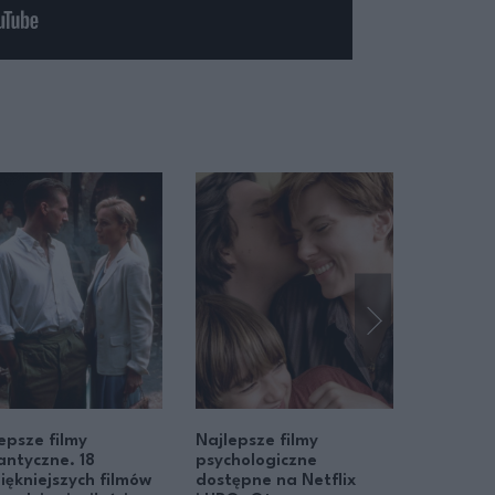
epsze filmy
Najlepsze filmy
Najleps
ntyczne. 18
psychologiczne
romanty
iękniejszych filmów
dostępne na Netflix
streami