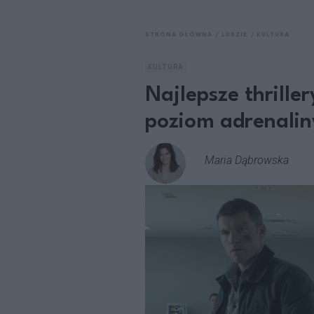
STRONA GŁÓWNA
LUDZIE
KULTURA
KULTURA
Najlepsze thrille
poziom adrenalin
Maria Dąbrowska