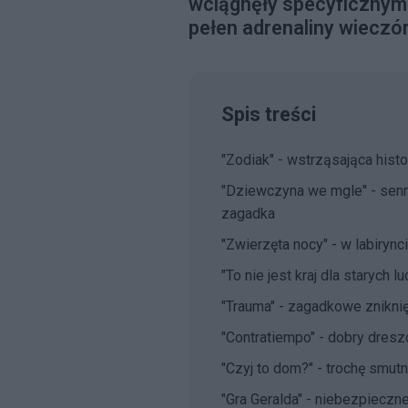
wciągnęły specyficznym
pełen adrenaliny wieczór
Spis treści
"Zodiak" - wstrząsająca histo
"Dziewczyna we mgle" - sen
zagadka
"Zwierzęta nocy" - w labiryn
"To nie jest kraj dla starych l
"Trauma" - zagadkowe zniknię
"Contratiempo" - dobry dres
"Czyj to dom?" - trochę smutn
"Gra Geralda" - niebezpieczn