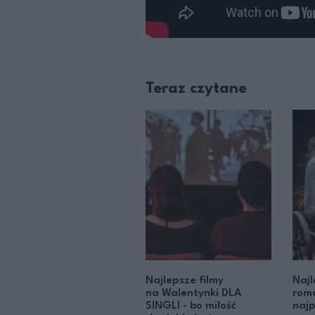
Teraz czytane
Najlepsze filmy
Najl
na Walentynki DLA
roma
SINGLI - bo miłość
najp