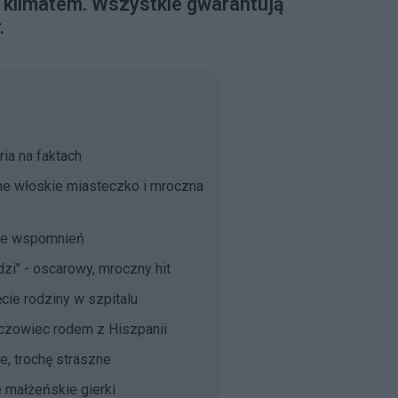
 klimatem. Wszystkie gwarantują
.
ria na faktach
ne włoskie miasteczko i mroczna
cie wspomnień
udzi" - oscarowy, mroczny hit
cie rodziny w szpitalu
zczowiec rodem z Hiszpanii
e, trochę straszne
e małżeńskie gierki