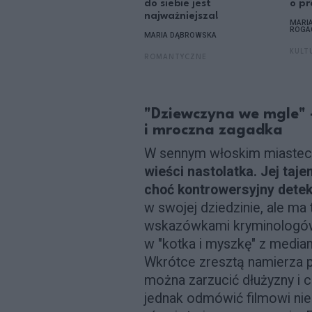
do siebie jest
o pr
najważniejsza!
MARI
ROGA
MARIA DĄBROWSKA
KULT
ROMANTYCZNE
"Dziewczyna we mgle" 
i mroczna zagadka
W sennym włoskim miaste
wieści nastolatka. Jej taj
choć kontrowersyjny dete
w swojej dziedzinie, ale ma
wskazówkami kryminologów
w "kotka i myszkę" z mediam
Wkrótce zresztą namierza 
można zarzucić dłużyzny i 
jednak odmówić filmowi nie