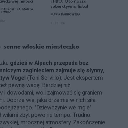
awdziwej miłości
i HBO. Oto nasza
Wzruszą
subiektywna lista!
humor
A DĄBROWSKA, MARTA
CEWICZ
MARIA DĄBROWSKA
JOANNA PA
ROGACEWI
URA
KULTURA
KULTURA
- senne włoskie miasteczko
czku
gdzieś w Alpach przepada bez
emniczym zaginięciem zajmuje się słynny,
ktyw Vogel
(Toni Servillo). Jest ekspertem
 też pewną wadę. Bardziej niż
 i dowodami, woli zajmować się graniem
i. Dobrze wie, jaka drzemie w nich siła.
podejrzanego. "Dziewczynie we mgle"
chwilami zbyt powolne tempo. Trudno
zwykłej, mrocznej atmosfery. Zakończenie