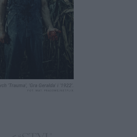
 'Trauma', 'Gra Geralda' i '1922'.
FOT. MAT. PRASOWE/NETFLIX