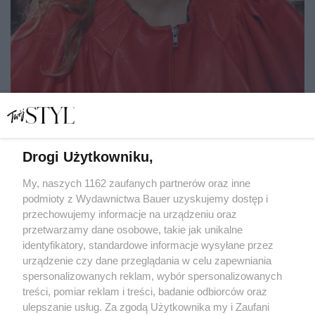
Drogi Użytkowniku,
Dlaczego latem trudniej zadbać o włosy i co robić, aby
jednak się udało
My, naszych 1162 zaufanych partnerów oraz inne
podmioty z Wydawnictwa Bauer uzyskujemy dostęp i
przechowujemy informacje na urządzeniu oraz
JOLANTA ZAKROCKA
przetwarzamy dane osobowe, takie jak unikalne
WŁOSY
identyfikatory, standardowe informacje wysyłane przez
urządzenie czy dane przeglądania w celu zapewniania
spersonalizowanych reklam, wybór spersonalizowanych
treści, pomiar reklam i treści, badanie odbiorców oraz
ulepszanie usług. Za zgodą Użytkownika my i Zaufani