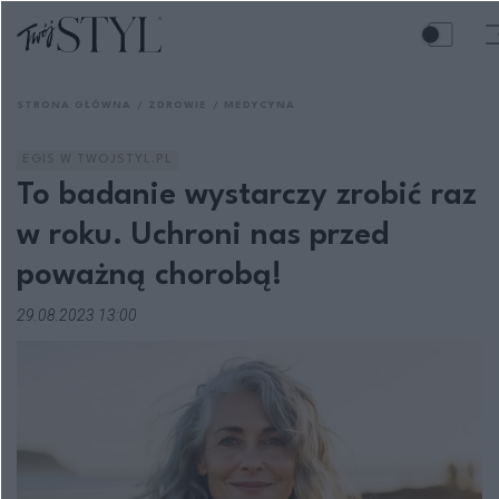
STRONA GŁÓWNA
ZDROWIE
MEDYCYNA
EGIS W TWOJSTYL.PL
To badanie wystarczy zrobić raz
w roku. Uchroni nas przed
poważną chorobą!
29.08.2023 13:00