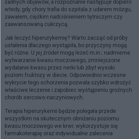
żadnych objawów, a rozpoznanie następuje dopiero
wtedy, gdy chory trafia do szpitala z udarem mózgu,
zawałem, ciężkim nadciśnieniem tętniczym czy
zaawansowaną cukrzycą.
Jak leczyć hiperurykemię? Warto zacząć od próby
ustalenia dlaczego wystąpiła, bo przyczyny mogą
być różne. U jej źródeł mogą leżeć m.in.: nadmierne
wytwarzanie kwasu moczowego, zmniejszone
wydalanie kwasu przez nerki lub zbyt wysoki
poziom fruktozy w diecie. Odpowiednio wczesne
wykrycie tego schorzenia pozwala szybko wdrożyć
właściwe leczenie i zapobiec wystąpieniu groźnych
chorób sercowo-naczyniowych.
Terapia hiperurykemii będzie polegała przede
wszystkim na skutecznym obniżaniu poziomu
kwasu moczowego we krwi: wykorzystuje się
farmakoterapię oraz indywidualne zalecenia