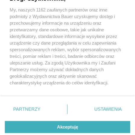
Narcyz może długo zachowywać pozory. W tych 5.
sytuacjach traci kontrolę
My, naszych 1162 zaufanych partnerów oraz inne
podmioty z Wydawnictwa Bauer uzyskujemy dostęp i
przechowujemy informacje na urządzeniu oraz
LENA KAMIŃSKA
przetwarzamy dane osobowe, takie jak unikalne
RELACJE
identyfikatory, standardowe informacje wysyłane przez
urządzenie czy dane przeglądania w celu zapewniania
spersonalizowanych reklam, wybór spersonalizowanych
treści, pomiar reklam i treści, badanie odbiorców oraz
ulepszanie usług. Za zgodą Użytkownika my i Zaufani
Partnerzy możemy używać dokładnych danych
geolokalizacyjnych oraz aktywnie skanować
charakterystykę urządzenia do celów identyfikacji.
Ponieważ cenimy Twoją prywatność, prosimy o zgodę na
korzystanie z tych technologii poprzez kliknięcie
KONTAKT
REKLAMA
REDAKCJA
„Akceptuję”. Zgoda jest dobrowolna i zawsze możesz ją
REGULAMIN SERWISU
POLITYKA PRYWATNOŚCI
zmienić/wycofać klikając przycisk ustawień prywatności
PARTNERZY
USTAWIENIA
MAPA SERWISU
znajdujący się w lewym dolnym rogu strony
. Niektóre
rodzaje przetwarzania danych nie wymagają zgody
Akceptuję
użytkownika, ale masz prawo sprzeciwić się takiemu
To prosty codzienny nawyk, który sprzyja