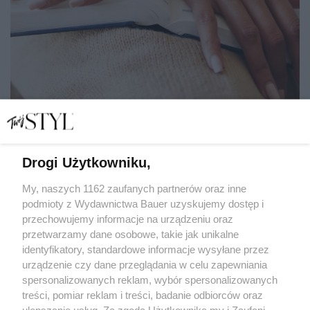
Drogi Użytkowniku,
Istnieją poradniki, które zmieniają życie. Cudowne
metody w 5 minut – niekoniecznie! Jak dobrze wybrać?
My, naszych 1162 zaufanych partnerów oraz inne
podmioty z Wydawnictwa Bauer uzyskujemy dostęp i
przechowujemy informacje na urządzeniu oraz
MAGDALENA JANKOWSKA
przetwarzamy dane osobowe, takie jak unikalne
ROZWÓJ
identyfikatory, standardowe informacje wysyłane przez
urządzenie czy dane przeglądania w celu zapewniania
spersonalizowanych reklam, wybór spersonalizowanych
treści, pomiar reklam i treści, badanie odbiorców oraz
ulepszanie usług. Za zgodą Użytkownika my i Zaufani