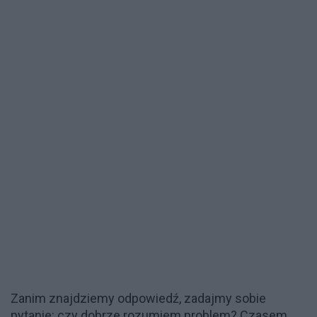
Zanim znajdziemy odpowiedź, zadajmy sobie
pytanie: czy dobrze rozumiem problem? Czasem