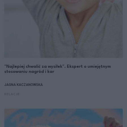
"Najlepiej chwalić za wysiłek". Ekspert o umiejętnym
stosowaniu nagród i kar
JAGNA KACZANOWSKA
RELACJE