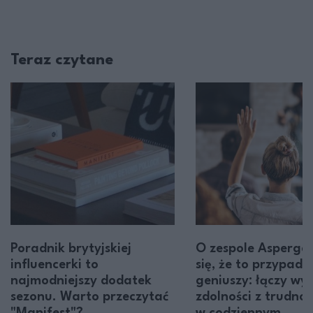
Teraz czytane
Poradnik brytyjskiej
O zespole Asperge
influencerki to
się, że to przypadł
najmodniejszy dodatek
geniuszy: łączy wy
sezonu. Warto przeczytać
zdolności z trudno
"Manifest"?
w codziennym