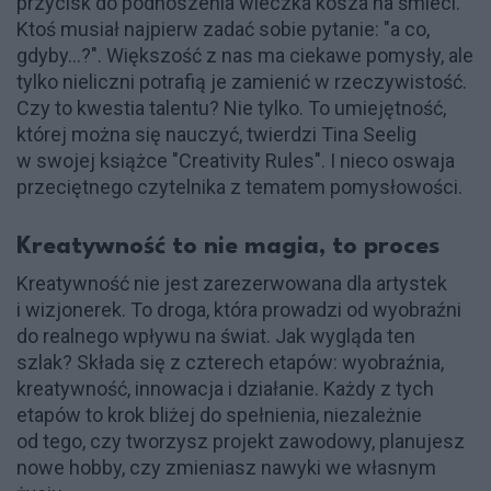
przycisk do podnoszenia wieczka kosza na śmieci.
Ktoś musiał najpierw zadać sobie pytanie: "a co,
gdyby...?". Większość z nas ma ciekawe pomysły, ale
tylko nieliczni potrafią je zamienić w rzeczywistość.
Czy to kwestia talentu? Nie tylko. To umiejętność,
której można się nauczyć, twierdzi Tina Seelig
w swojej książce "Creativity Rules". I nieco oswaja
przeciętnego czytelnika z tematem pomysłowości.
Kreatywność to nie magia, to proces
Kreatywność nie jest zarezerwowana dla artystek
i wizjonerek. To droga, która prowadzi od wyobraźni
do realnego wpływu na świat. Jak wygląda ten
szlak? Składa się z czterech etapów: wyobraźnia,
kreatywność, innowacja i działanie. Każdy z tych
etapów to krok bliżej do spełnienia, niezależnie
od tego, czy tworzysz projekt zawodowy, planujesz
nowe hobby, czy zmieniasz nawyki we własnym