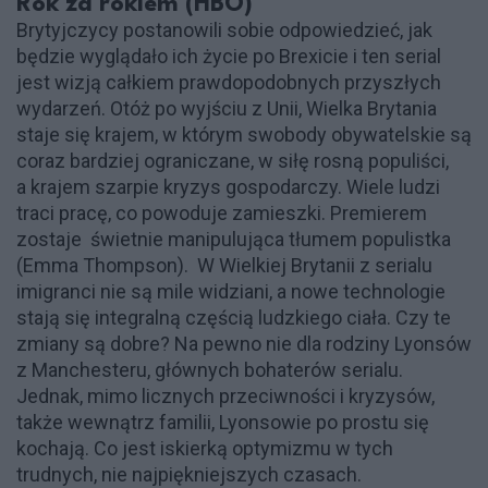
Rok za rokiem (HBO)
Brytyjczycy postanowili sobie odpowiedzieć, jak
będzie wyglądało ich życie po Brexicie i ten serial
jest wizją całkiem prawdopodobnych przyszłych
wydarzeń. Otóż po wyjściu z Unii, Wielka Brytania
staje się krajem, w którym swobody obywatelskie są
coraz bardziej ograniczane, w siłę rosną populiści,
a krajem szarpie kryzys gospodarczy. Wiele ludzi
traci pracę, co powoduje zamieszki. Premierem
zostaje świetnie manipulująca tłumem populistka
(Emma Thompson). W Wielkiej Brytanii z serialu
imigranci nie są mile widziani, a nowe technologie
stają się integralną częścią ludzkiego ciała. Czy te
zmiany są dobre? Na pewno nie dla rodziny Lyonsów
z Manchesteru, głównych bohaterów serialu.
Jednak, mimo licznych przeciwności i kryzysów,
także wewnątrz familii, Lyonsowie po prostu się
kochają. Co jest iskierką optymizmu w tych
trudnych, nie najpiękniejszych czasach.