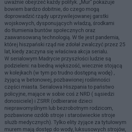
uważnie obejrzeć każdy polityk. „Mur" pokazuje
bowiem bardzo dobitnie, do czego mogą
doprowadzić rządy uprzywilejowanej garstki
wojskowych, dysponujących władzą, środkami
do tłumienia buntów społecznych oraz
zaawansowaną technologią. W tle jest pandemia,
której hiszpański rząd nie zdołał zwalczyć przez 25
lat, kiedy zaczyna się właściwa akcja serialu.
W serialowym Madrycie przyszłości ludzie są
podzieleni: na biedną większość, wiecznie stojącą
w kolejkach (w tym po trudno dostępną wodę) ,
żyjącą w betonowej, pozbawionej roślinności
części miasta. Serialowa Hiszpania to państwo
policyjne, mające w sobie coś z NRD ( sąsiedzi
donosiciele) i ZSRR (odbieranie dzieci
nieprawomyślnym lub bezrobotnym rodzicom,
pozbawione ozdób stroje i staroświeckie stroje
służb medycznych). Tylko elity żyjące za tytułowym
murem mają dostęp do wody, luksusowych strojów,