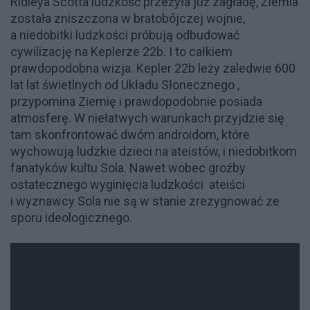
Ridleya Scotta ludzkość przeżyła już zagładę, Ziemia
została zniszczona w bratobójczej wojnie,
a niedobitki ludzkości próbują odbudować
cywilizację na Keplerze 22b. I to całkiem
prawdopodobna wizja. Kepler 22b leży zaledwie 600
lat lat świetlnych od Układu Słonecznego ,
przypomina Ziemię i prawdopodobnie posiada
atmosferę. W niełatwych warunkach przyjdzie się
tam skonfrontować dwóm androidom, które
wychowują ludzkie dzieci na ateistów, i niedobitkom
fanatyków kultu Sola. Nawet wobec groźby
ostatecznego wyginięcia ludzkości ateiści
i wyznawcy Sola nie są w stanie zrezygnować ze
sporu ideologicznego.