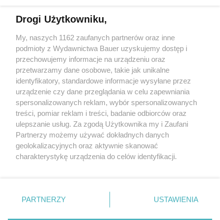
Drogi Użytkowniku,
Urlop z książką? Oto 7 niezwykłych powieści, które
chwytają za serce i wyciskają łzy
My, naszych 1162 zaufanych partnerów oraz inne
podmioty z Wydawnictwa Bauer uzyskujemy dostęp i
przechowujemy informacje na urządzeniu oraz
EWA ANNA BARYŁKIEWICZ
przetwarzamy dane osobowe, takie jak unikalne
KULTURA
identyfikatory, standardowe informacje wysyłane przez
urządzenie czy dane przeglądania w celu zapewniania
spersonalizowanych reklam, wybór spersonalizowanych
treści, pomiar reklam i treści, badanie odbiorców oraz
ulepszanie usług. Za zgodą Użytkownika my i Zaufani
Partnerzy możemy używać dokładnych danych
geolokalizacyjnych oraz aktywnie skanować
charakterystykę urządzenia do celów identyfikacji.
Ponieważ cenimy Twoją prywatność, prosimy o zgodę na
korzystanie z tych technologii poprzez kliknięcie
KONTAKT
REKLAMA
REDAKCJA
„Akceptuję”. Zgoda jest dobrowolna i zawsze możesz ją
REGULAMIN SERWISU
POLITYKA PRYWATNOŚCI
zmienić/wycofać klikając przycisk ustawień prywatności
PARTNERZY
USTAWIENIA
MAPA SERWISU
znajdujący się w lewym dolnym rogu strony
. Niektóre