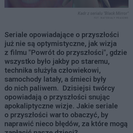
Kadr z serialu "Black Mirror"
FOT. MATERIAŁY PRASOWE
Seriale opowiadające o przyszłości
już nie są optymistyczne, jak wizja
z filmu "Powrót do przyszłości", gdzie
wszystko było jakby po staremu,
technika służyła człowiekowi,
samochody latały, a śmieci były
do nich paliwem. Dzisiejsi twórcy
opowiadają o przyszłości snując
apokaliptyczne wizje. Jakie seriale
o przyszłości warto obaczyć, by
naprawić nieco błędów, za które mogą
zapłacić nasze dzieci?