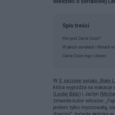
wiedzieć o serialowej Lau
Spis treści
Kim jest Carrie Coon?
W jakich serialach i filmach 
Carrie Coon mąż i dzieci
W
3. sezonie serialu „Biały 
która wyjeżdża na wakacje d
(
Leslie Bibb
) i Jaclyn (
Miche
zmieniła kolor włosów: „Faj
jestem tylko myszowatą, s
dziećmi”, mówiła aktorka w 