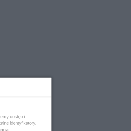
emy dostęp i
lne identyfikatory,
iania