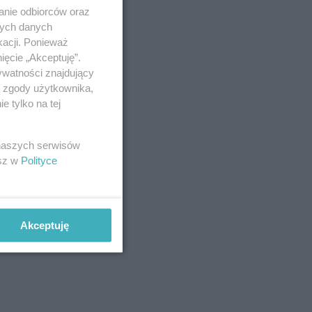
anie odbiorców oraz
nych danych
kacji. Ponieważ
ięcie „Akceptuję”.
ywatności znajdujący
ą zgody użytkownika,
 tylko na tej
 naszych serwisów
esz w
Polityce
Akceptuję