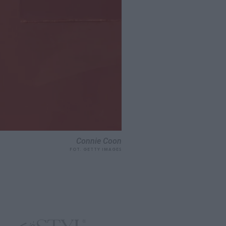
Connie Coon
FOT. GETTY IMAGES