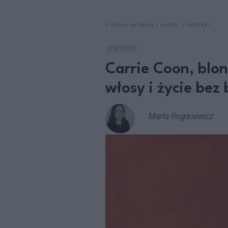
STRONA GŁÓWNA
LUDZIE
PORTRET
PORTRET
Carrie Coon, blon
włosy i życie bez
Marta Rogacewicz