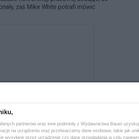
konały, zaś Mike White potrafi mówić
niku,
fanych partnerów oraz inne podmioty z Wydawnictwa Bauer uzyskuj
cje na urządzeniu oraz przetwarzamy dane osobowe, takie jak unika
e
je wysyłane przez urządzenie czy dane przeglądania w celu zapewn