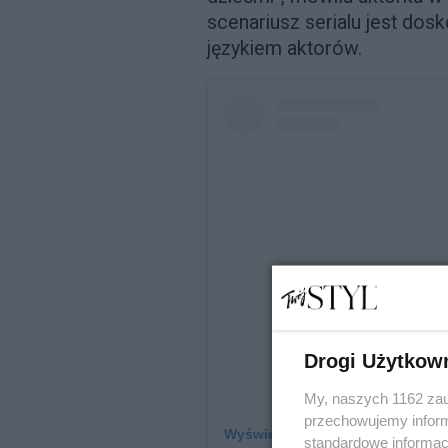
scenariusz serialu jest dos
językiem aktorów.
Drogi Użytkow
My, naszych 1162 zau
przechowujemy informa
Wyświetl ten post na Instagrami
standardowe informac