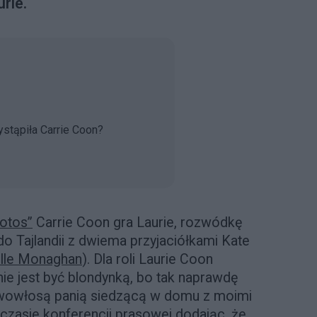
rie.
wystąpiła Carrie Coon?
Lotos”
Carrie Coon gra Laurie, rozwódkę
o Tajlandii z dwiema przyjaciółkami Kate
lle Monaghan
). Dla roli Laurie Coon
nie jest być blondynką, bo tak naprawdę
iwowłosą panią siedzącą w domu z moimi
czasie konferencji prasowej dodając, że