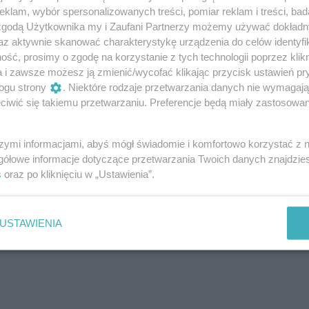
klam, wybór spersonalizowanych treści, pomiar reklam i treści, bad
 zgodą Użytkownika my i Zaufani Partnerzy możemy używać dokład
az aktywnie skanować charakterystykę urządzenia do celów identyfi
ść, prosimy o zgodę na korzystanie z tych technologii poprzez klikn
a i zawsze możesz ją zmienić/wycofać klikając przycisk ustawień pr
ogu strony
. Niektóre rodzaje przetwarzania danych nie wymagaj
iwić się takiemu przetwarzaniu. Preferencje będą miały zastosowanie
szymi informacjami, abyś mógł świadomie i komfortowo korzystać z
gółowe informacje dotyczące przetwarzania Twoich danych znajdzi
s
oraz po kliknięciu w „Ustawienia”.
zez Carrie Coon (@carriecoon)
USTAWIENIA