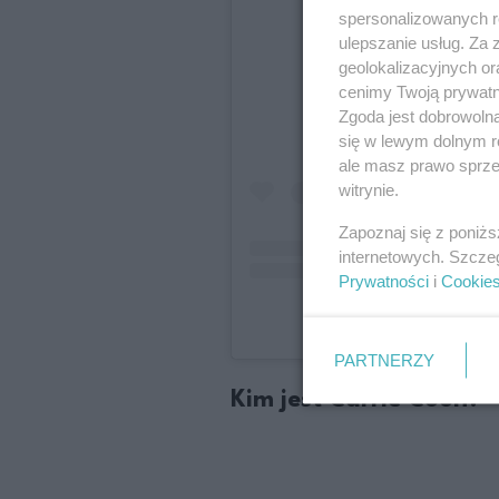
spersonalizowanych re
ulepszanie usług. Za
geolokalizacyjnych or
cenimy Twoją prywatno
Zgoda jest dobrowoln
się w lewym dolnym r
ale masz prawo sprzec
witrynie.
Zapoznaj się z poniż
internetowych. Szcze
Prywatności
i
Cookie
Post udostępniony pr
PARTNERZY
Kim jest Carrie Coon?