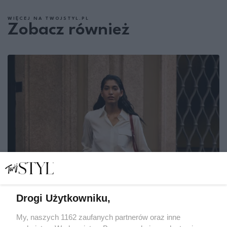
WIĘCEJ NA TWOJSTYL.PL
Zobacz również
Drogi Użytkowniku,
My, naszych 1162 zaufanych partnerów oraz inne