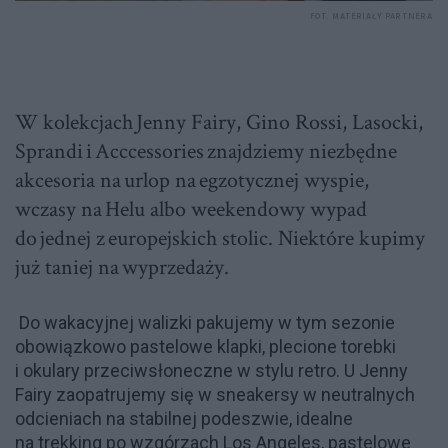
FOT. MATERIAŁY PARTNERA
W kolekcjach
Jenny Fairy, Gino Rossi, Lasocki,
Sprandi
i
Acccessories
znajdziemy niezbędne
akcesoria na urlop na egzotycznej wyspie,
wczasy na Helu albo weekendowy wypad
do jednej z europejskich stolic. Niektóre kupimy
już taniej na wyprzedaży.
Do wakacyjnej walizki pakujemy w tym sezonie
obowiązkowo pastelowe klapki, plecione torebki
i okulary przeciwsłoneczne w stylu retro. U Jenny
Fairy zaopatrujemy się w sneakersy w neutralnych
odcieniach na stabilnej podeszwie, idealne
na trekking po wzgórzach Los Angeles, pastelowe