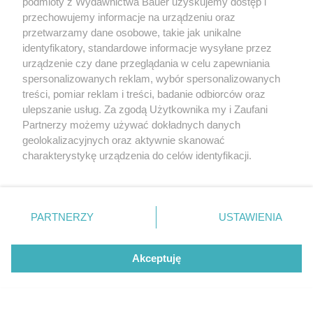
podmioty z Wydawnictwa Bauer uzyskujemy dostęp i
przechowujemy informacje na urządzeniu oraz
przetwarzamy dane osobowe, takie jak unikalne
identyfikatory, standardowe informacje wysyłane przez
urządzenie czy dane przeglądania w celu zapewniania
spersonalizowanych reklam, wybór spersonalizowanych
treści, pomiar reklam i treści, badanie odbiorców oraz
ulepszanie usług. Za zgodą Użytkownika my i Zaufani
Partnerzy możemy używać dokładnych danych
Scarf bag zostaje z nami jesienią. Teraz będziemy ją
geolokalizacyjnych oraz aktywnie skanować
nosić w wersji skórzanej
charakterystykę urządzenia do celów identyfikacji.
Ponieważ cenimy Twoją prywatność, prosimy o zgodę na
KATARZYNA DYŁŁO
korzystanie z tych technologii poprzez kliknięcie
„Akceptuję”. Zgoda jest dobrowolna i zawsze możesz ją
SHOPPING
zmienić/wycofać klikając przycisk ustawień prywatności
PARTNERZY
USTAWIENIA
znajdujący się w lewym dolnym rogu strony
. Niektóre
rodzaje przetwarzania danych nie wymagają zgody
Akceptuję
użytkownika, ale masz prawo sprzeciwić się takiemu
Ekscentryczna Kopenhaga znów wyznacza
przetwarzaniu. Preferencje będą miały zastosowanie tylko
kierunki w modzie. 4 trendy, które
na tej witrynie.
zdominowały fashion week