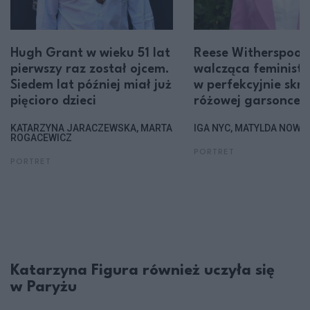
Hugh Grant w wieku 51 lat
Reese Witherspoon
pierwszy raz został ojcem.
walcząca feminist
Siedem lat później miał już
w perfekcyjnie skro
pięcioro dzieci
różowej garsonce
KATARZYNA JARACZEWSKA, MARTA
IGA NYC, MATYLDA NOWA
ROGACEWICZ
PORTRET
PORTRET
Katarzyna Figura również uczyła się
w Paryżu