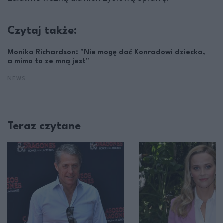
Czytaj także:
Monika Richardson: "Nie mogę dać Konradowi dziecka,
a mimo to ze mną jest"
NEWS
Teraz czytane