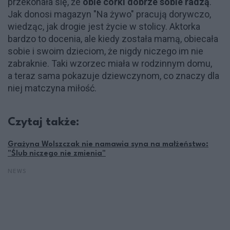
przekonała się, że
obie córki dobrze sobie radzą
.
Jak donosi magazyn "Na żywo" pracują dorywczo,
wiedząc, jak drogie jest życie w stolicy. Aktorka
bardzo to docenia, ale kiedy została mamą, obiecała
sobie i swoim dzieciom, że nigdy niczego im nie
zabraknie. Taki wzorzec miała w rodzinnym domu,
a teraz sama pokazuje dziewczynom, co znaczy dla
niej matczyna miłość.
Czytaj także:
Grażyna Wolszczak nie namawia syna na małżeństwo:
"Ślub niczego nie zmienia"
NEWS