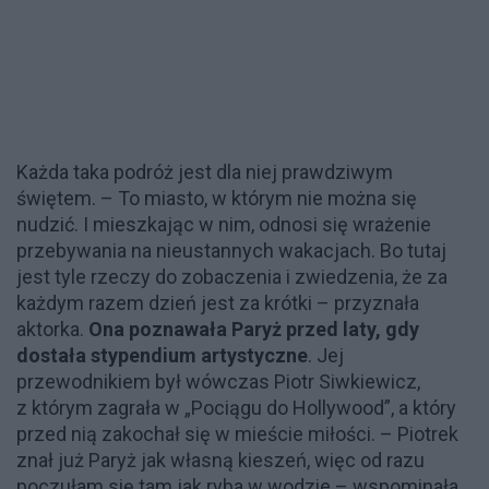
Każda taka podróż jest dla niej prawdziwym
świętem. – To miasto, w którym nie można się
nudzić. I mieszkając w nim, odnosi się wrażenie
przebywania na nieustannych wakacjach. Bo tutaj
jest tyle rzeczy do zobaczenia i zwiedzenia, że za
każdym razem dzień jest za krótki – przyznała
aktorka.
Ona poznawała Paryż przed laty, gdy
dostała stypendium artystyczne
. Jej
przewodnikiem był wówczas Piotr Siwkiewicz,
z którym zagrała w „Pociągu do Hollywood”, a który
przed nią zakochał się w mieście miłości. – Piotrek
znał już Paryż jak własną kieszeń, więc od razu
poczułam się tam jak ryba w wodzie – wspominała.