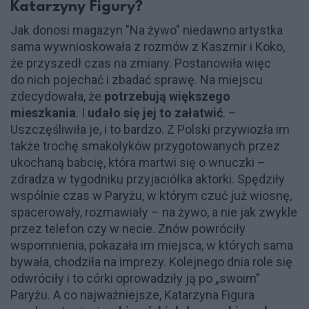
Katarzyny Figury?
Jak donosi magazyn "Na żywo" niedawno artystka
sama wywnioskowała z rozmów z Kaszmir i Koko,
że przyszedł czas na zmiany. Postanowiła więc
do nich pojechać i zbadać sprawę. Na miejscu
zdecydowała, że
potrzebują większego
mieszkania
. I
udało się jej to załatwić
. –
Uszczęśliwiła je, i to bardzo. Z Polski przywiozła im
także trochę smakołyków przygotowanych przez
ukochaną babcię, która martwi się o wnuczki –
zdradza w tygodniku przyjaciółka aktorki. Spędziły
wspólnie czas w Paryżu, w którym czuć już wiosnę,
spacerowały, rozmawiały – na żywo, a nie jak zwykle
przez telefon czy w necie. Znów powróciły
wspomnienia, pokazała im miejsca, w których sama
bywała, chodziła na imprezy. Kolejnego dnia role się
odwróciły i to córki oprowadziły ją po „swoim”
Paryżu. A co najważniejsze, Katarzyna Figura