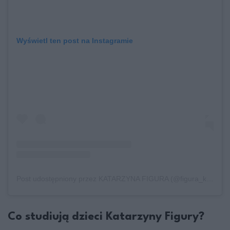
Wyświetl ten post na Instagramie
Post udostępniony przez KATARZYNA FIGURA (@figura_katarzyna)
Co studiują dzieci Katarzyny Figury?