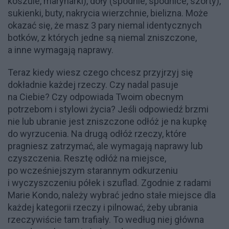
koszule, marynarki), doły (spodnie, spódnice, szorty),
sukienki, buty, nakrycia wierzchnie, bielizna. Może
okazać się, że masz 3 pary niemal identycznych
botków, z których jedne są niemal zniszczone,
a inne wymagają naprawy.
Teraz kiedy wiesz czego chcesz przyjrzyj się
dokładnie każdej rzeczy. Czy nadal pasuje
na Ciebie? Czy odpowiada Twoim obecnym
potrzebom i stylowi życia? Jeśli odpowiedź brzmi
nie lub ubranie jest zniszczone odłóż je na kupkę
do wyrzucenia. Na drugą odłóż rzeczy, które
pragniesz zatrzymać, ale wymagają naprawy lub
czyszczenia. Resztę odłóż na miejsce,
po wcześniejszym starannym odkurzeniu
i wyczyszczeniu półek i szuflad. Zgodnie z radami
Marie Kondo, należy wybrać jedno stałe miejsce dla
każdej kategorii rzeczy i pilnować, żeby ubrania
rzeczywiście tam trafiały. To według niej główna