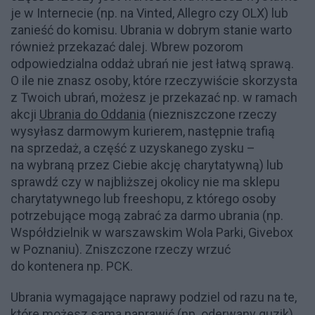
je w Internecie (np. na Vinted, Allegro czy OLX) lub
zanieść do komisu. Ubrania w dobrym stanie warto
również przekazać dalej. Wbrew pozorom
odpowiedzialna oddaż ubrań nie jest łatwą sprawą.
O ile nie znasz osoby, które rzeczywiście skorzysta
z Twoich ubrań, możesz je przekazać np. w ramach
akcji
Ubrania do Oddania
(niezniszczone rzeczy
wysyłasz darmowym kurierem, następnie trafią
na sprzedaż, a część z uzyskanego zysku –
na wybraną przez Ciebie akcję charytatywną) lub
sprawdź czy w najbliższej okolicy nie ma sklepu
charytatywnego lub freeshopu, z którego osoby
potrzebujące mogą zabrać za darmo ubrania (np.
Współdzielnik w warszawskim Wola Parki, Givebox
w Poznaniu). Zniszczone rzeczy wrzuć
do kontenera np. PCK.
Ubrania wymagające naprawy podziel od razu na te,
które możesz sama naprawić (np. oderwany guzik)