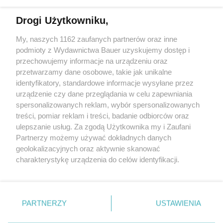
Drogi Użytkowniku,
Gdzie kupić najmodniejsze dresy damskie? Stylistka
poleca 10 marek, które Was zachwycą
My, naszych 1162 zaufanych partnerów oraz inne
podmioty z Wydawnictwa Bauer uzyskujemy dostęp i
przechowujemy informacje na urządzeniu oraz
ALEKSANDRA KINTOP
przetwarzamy dane osobowe, takie jak unikalne
TRENDY
identyfikatory, standardowe informacje wysyłane przez
urządzenie czy dane przeglądania w celu zapewniania
spersonalizowanych reklam, wybór spersonalizowanych
treści, pomiar reklam i treści, badanie odbiorców oraz
ulepszanie usług. Za zgodą Użytkownika my i Zaufani
Partnerzy możemy używać dokładnych danych
geolokalizacyjnych oraz aktywnie skanować
charakterystykę urządzenia do celów identyfikacji.
Ponieważ cenimy Twoją prywatność, prosimy o zgodę na
korzystanie z tych technologii poprzez kliknięcie
KONTAKT
REKLAMA
REDAKCJA
„Akceptuję”. Zgoda jest dobrowolna i zawsze możesz ją
REGULAMIN SERWISU
POLITYKA PRYWATNOŚCI
zmienić/wycofać klikając przycisk ustawień prywatności
PARTNERZY
USTAWIENIA
MAPA SERWISU
znajdujący się w lewym dolnym rogu strony
. Niektóre