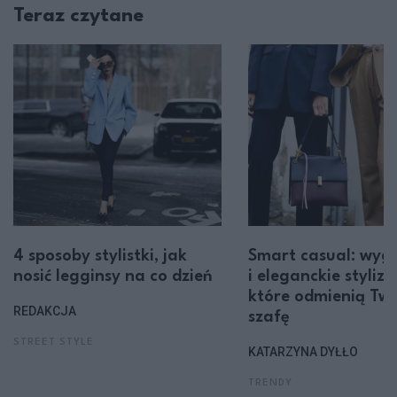
Teraz czytane
4 sposoby stylistki, jak
Smart casual: wyg
nosić legginsy na co dzień
i eleganckie styliza
które odmienią Tw
REDAKCJA
szafę
STREET STYLE
KATARZYNA DYŁŁO
TRENDY