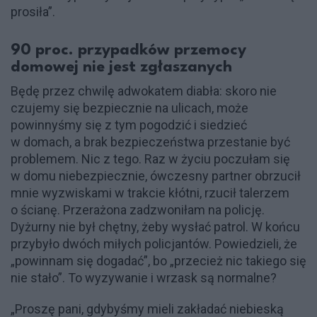
prosiła”.
90 proc. przypadków przemocy
domowej nie jest zgłaszanych
Będę przez chwilę adwokatem diabła: skoro nie
czujemy się bezpiecznie na ulicach, może
powinnyśmy się z tym pogodzić i siedzieć
w domach, a brak bezpieczeństwa przestanie być
problemem. Nic z tego. Raz w życiu poczułam się
w domu niebezpiecznie, ówczesny partner obrzucił
mnie wyzwiskami w trakcie kłótni, rzucił talerzem
o ścianę. Przerażona zadzwoniłam na policję.
Dyżurny nie był chętny, żeby wysłać patrol. W końcu
przybyło dwóch miłych policjantów. Powiedzieli, że
„powinnam się dogadać”, bo „przecież nic takiego się
nie stało”. To wyzywanie i wrzask są normalne?
„Proszę pani, gdybyśmy mieli zakładać niebieską