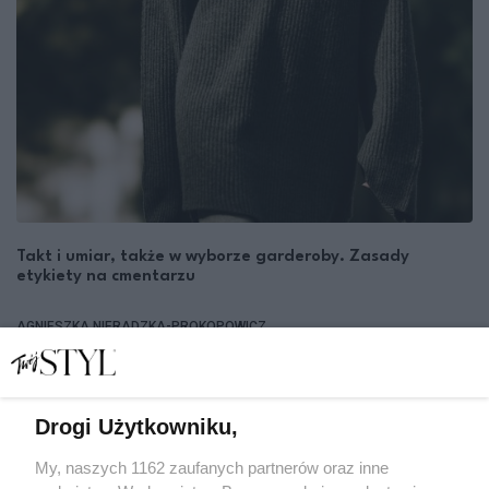
Takt i umiar, także w wyborze garderoby. Zasady
etykiety na cmentarzu
AGNIESZKA NIERADZKA-PROKOPOWICZ
SPOŁECZEŃSTWO
Drogi Użytkowniku,
My, naszych 1162 zaufanych partnerów oraz inne