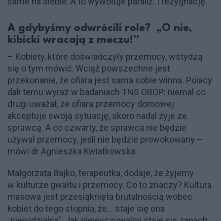
same na siebie. A to wywołuje paraliż. I rezygnację.
A gdybyśmy odwrócili role? „O nie,
kibicki wracają z meczu!”
– Kobiety, które doświadczyły przemocy, wstydzą
się o tym mówić. Wciąż powszechne jest
przekonanie, że ofiara jest sama sobie winna. Polacy
dali temu wyraz w badaniach TNS OBOP: niemal co
drugi uważał, że ofiara przemocy domowej
akceptuje swoją sytuację, skoro nadal żyje ze
sprawcą. A co czwarty, że sprawca nie będzie
używał przemocy, jeśli nie będzie prowokowany –
mówi dr Agnieszka Kwiatkowska.
Małgorzata Bajko, terapeutka, dodaje, że żyjemy
w kulturze gwałtu i przemocy. Co to znaczy? Kultura
masowa jest przesiąknięta brutalnością wobec
kobiet do tego stopnia, że… staje się ona
„niewidzialna”. Jak niewyczuwalny staje się zapach