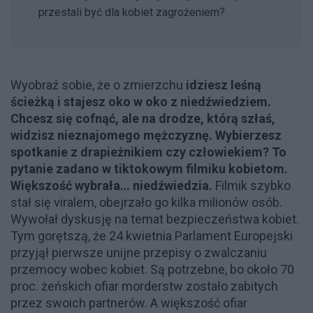
przestali być dla kobiet zagrożeniem?
Wyobraź sobie, że o zmierzchu
idziesz leśną
ścieżką i stajesz oko w oko z niedźwiedziem.
Chcesz się cofnąć, ale na drodze, którą szłaś,
widzisz nieznajomego mężczyznę. Wybierzesz
spotkanie z drapieżnikiem czy człowiekiem? To
pytanie zadano w tiktokowym filmiku kobietom.
Większość wybrała… niedźwiedzia.
Filmik szybko
stał się viralem, obejrzało go kilka milionów osób.
Wywołał dyskusję na temat bezpieczeństwa kobiet.
Tym gorętszą, że 24 kwietnia Parlament Europejski
przyjął pierwsze unijne przepisy o zwalczaniu
przemocy wobec kobiet. Są potrzebne, bo około 70
proc. żeńskich ofiar morderstw zostało zabitych
przez swoich partnerów. A większość ofiar