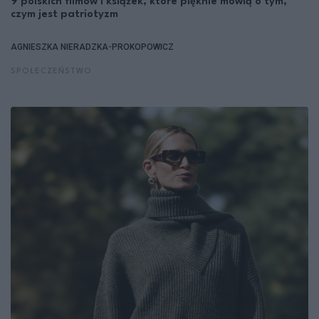
9 polskich filmów i książek, które pięknie mówią o tym,
czym jest patriotyzm
AGNIESZKA NIERADZKA-PROKOPOWICZ
SPOŁECZEŃSTWO