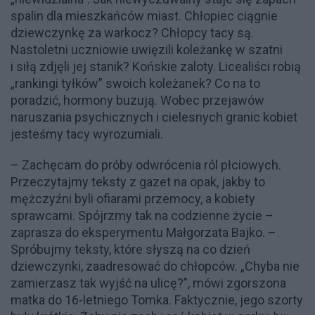
spalin dla mieszkańców miast. Chłopiec ciągnie
dziewczynkę za warkocz? Chłopcy tacy są.
Nastoletni uczniowie uwięzili koleżankę w szatni
i siłą zdjęli jej stanik? Końskie zaloty. Licealiści robią
„rankingi tyłków” swoich koleżanek? Co na to
poradzić, hormony buzują. Wobec przejawów
naruszania psychicznych i cielesnych granic kobiet
jesteśmy tacy wyrozumiali.
– Zachęcam do próby odwrócenia ról płciowych.
Przeczytajmy teksty z gazet na opak, jakby to
mężczyźni byli ofiarami przemocy, a kobiety
sprawcami. Spójrzmy tak na codzienne życie –
zaprasza do eksperymentu Małgorzata Bajko. –
Spróbujmy teksty, które słyszą na co dzień
dziewczynki, zaadresować do chłopców. „Chyba nie
zamierzasz tak wyjść na ulicę?”, mówi zgorszona
matka do 16-letniego Tomka. Faktycznie, jego szorty