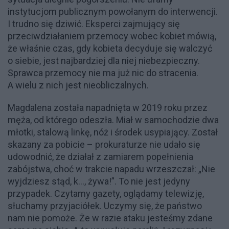
instytucjom publicznym powołanym do interwencji.
I trudno się dziwić. Eksperci zajmujący się
przeciwdziałaniem przemocy wobec kobiet mówią,
że właśnie czas, gdy kobieta decyduje się walczyć
o siebie, jest najbardziej dla niej niebezpieczny.
Sprawca przemocy nie ma już nic do stracenia.
A wielu z nich jest nieobliczalnych.
Magdalena została napadnięta w 2019 roku przez
męża, od którego odeszła. Miał w samochodzie dwa
młotki, stalową linkę, nóż i środek usypiający. Został
skazany za pobicie – prokuraturze nie udało się
udowodnić, że działał z zamiarem popełnienia
zabójstwa, choć w trakcie napadu wrzeszczał: „Nie
wyjdziesz stąd, k…, żywa!”. To nie jest jedyny
przypadek. Czytamy gazety, oglądamy telewizję,
słuchamy przyjaciółek. Uczymy się, że państwo
nam nie pomoże. Że w razie ataku jesteśmy zdane