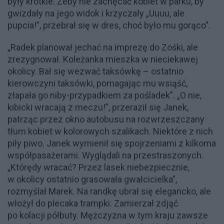
były krótkie. Żeby nie zachęcać kobiet w parku, by
gwizdały na jego widok i krzyczały „Uuuu, ale
pupcia!”, przebrał się w dres, choć było mu gorąco”.
„Radek planował jechać na imprezę do Zośki, ale
zrezygnował. Koleżanka mieszka w nieciekawej
okolicy. Bał się wezwać taksówkę – ostatnio
kierowczyni taksówki, pomagając mu wsiąść,
złapała go niby-przypadkiem za pośladek”. „O nie,
kibicki wracają z meczu!”, przeraził się Janek,
patrząc przez okno autobusu na rozwrzeszczany
tłum kobiet w kolorowych szalikach. Niektóre z nich
piły piwo. Janek wymienił się spojrzeniami z kilkoma
współpasażerami. Wyglądali na przestraszonych.
„Którędy wracać? Przez lasek niebezpiecznie,
w okolicy ostatnio grasowała gwałcicielka”,
rozmyślał Marek. Na randkę ubrał się elegancko, ale
włożył do plecaka trampki. Zamierzał zdjąć
po kolacji półbuty. Mężczyzna w tym kraju zawsze