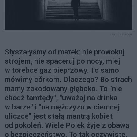
FOT. 123RF.COM
Słyszałyśmy od matek: nie prowokuj
strojem, nie spaceruj po nocy, miej
w torebce gaz pieprzowy. To samo
mówimy córkom. Dlaczego? Bo strach
mamy zakodowany głęboko. To "nie
chodź tamtędy", "uważaj na drinka
w barze" i "na mężczyzn w ciemnej
uliczce" jest stałą mantrą kobiet
od pokoleń. Wiele Polek żyje z obawą
o bezpieczeństwo. To tak oczywiste,