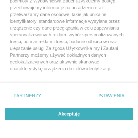
podmioty z Wydawnictwa Bauer uzyskujemy dostęp i
przechowujemy informacje na urządzeniu oraz
przetwarzamy dane osobowe, takie jak unikalne
identyfikatory, standardowe informacje wysyłane przez
urządzenie czy dane przeglądania w celu zapewniania
spersonalizowanych reklam, wybór spersonalizowanych
treści, pomiar reklam i treści, badanie odbiorców oraz
ulepszanie usług. Za zgodą Użytkownika my i Zaufani
Partnerzy możemy używać dokładnych danych
geolokalizacyjnych oraz aktywnie skanować
charakterystykę urządzenia do celów identyfikacji.
Ponieważ cenimy Twoją prywatność, prosimy o zgodę na
korzystanie z tych technologii poprzez kliknięcie
„Akceptuję”. Zgoda jest dobrowolna i zawsze możesz ją
zmienić/wycofać klikając przycisk ustawień prywatności
PARTNERZY
USTAWIENIA
znajdujący się w lewym dolnym rogu strony
. Niektóre
rodzaje przetwarzania danych nie wymagają zgody
Akceptuję
użytkownika, ale masz prawo sprzeciwić się takiemu
Netflix z mocnymi premierami. Oto 3
przetwarzaniu. Preferencje będą miały zastosowanie tylko
najlepsze seriale obyczajowe sierpnia
na tej witrynie.