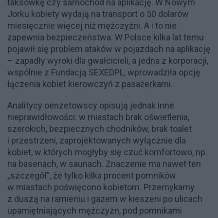
taksówkę czy samochód na aplikację. W Nowym
Jorku kobiety wydają na transport o 50 dolarów
miesięcznie więcej niż mężczyźni. A i to nie
zapewnia bezpieczeństwa. W Polsce kilka lat temu
pojawił się problem ataków w pojazdach na aplikację
– zapadły wyroki dla gwałcicieli, a jedna z korporacji,
wspólnie z Fundacją SEXEDPL, wprowadziła opcję
łączenia kobiet kierowczyń z pasażerkami.
Analitycy oenzetowscy opisują jednak inne
nieprawidłowości: w miastach brak oświetlenia,
szerokich, bezpiecznych chodników, brak toalet
i przestrzeni, zaprojektowanych wyłącznie dla
kobiet, w których mogłyby się czuć komfortowo, np.
na basenach, w saunach. Znaczenie ma nawet ten
„szczegół”, że tylko kilka procent pomników
w miastach poświęcono kobietom. Przemykamy
z duszą na ramieniu i gazem w kieszeni po ulicach
upamiętniających mężczyzn, pod pomnikami