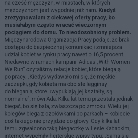
na cześć mężczyzn, w miastach, w których
mężczyznom jest wygodniej niż nam.
Kiedyś
zrezygnowałam z ciekawej oferty pracy, bo
musiałabym często wracać wieczornym
pociągiem do domu. To nieodosobniony problem.
Międzynarodowa Organizacja Pracy podaje, że brak
dostępu do bezpiecznej komunikacji zmniejsza
udział kobiet w rynku pracy nawet o 16,5 procent.
Niedawno w ramach kampanii Adidas „With Women
We Run” czytaliśmy relacje kobiet, które biegają
po pracy. „Kiedyś wydawało mi się, że męskie
zaczepki, gdy kobieta ma obcisłe legginsy
do biegania, które uwypuklają jej kształty, są
normalne”, mówi Ada. Kilka lat temu przestała jednak
biegać, bo się bała, zwłaszcza po zmroku. Wielu jej
kolegów biega z czołówkami po parkach – kobiecie
coś takiego nie przyjdzie do głowy. Gdy kilka lat
temu zgwałcono taką biegaczkę w Lesie Kabackim,
internet wypełniły hejterskie wpisy typu: „Sama się