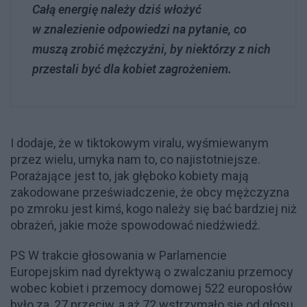
Całą energię należy dziś włożyć
w znalezienie odpowiedzi na pytanie, co
muszą zrobić mężczyźni, by niektórzy z nich
przestali być dla kobiet zagrożeniem.
I dodaje, że w tiktokowym viralu, wyśmiewanym
przez wielu, umyka nam to, co najistotniejsze.
Porażające jest to, jak głęboko kobiety mają
zakodowane przeświadczenie, że obcy mężczyzna
po zmroku jest kimś, kogo należy się bać bardziej niż
obrażeń, jakie może spowodować niedźwiedź.
PS W trakcie głosowania w Parlamencie
Europejskim nad dyrektywą o zwalczaniu przemocy
wobec kobiet i przemocy domowej 522 europosłów
było za, 27 przeciw, a aż 72 wstrzymało się od głosu.