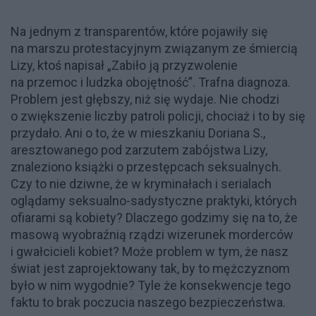
Na jednym z transparentów, które pojawiły się
na marszu protestacyjnym związanym ze śmiercią
Lizy, ktoś napisał „Zabiło ją przyzwolenie
na przemoc i ludzka obojętność”. Trafna diagnoza.
Problem jest głębszy, niż się wydaje. Nie chodzi
o zwiększenie liczby patroli policji, chociaż i to by się
przydało. Ani o to, że w mieszkaniu Doriana S.,
aresztowanego pod zarzutem zabójstwa Lizy,
znaleziono książki o przestępcach seksualnych.
Czy to nie dziwne, że w kryminałach i serialach
oglądamy seksualno-sadystyczne praktyki, których
ofiarami są kobiety? Dlaczego godzimy się na to, że
masową wyobraźnią rządzi wizerunek morderców
i gwałcicieli kobiet? Może problem w tym, że nasz
świat jest zaprojektowany tak, by to mężczyznom
było w nim wygodnie? Tyle że konsekwencje tego
faktu to brak poczucia naszego bezpieczeństwa.