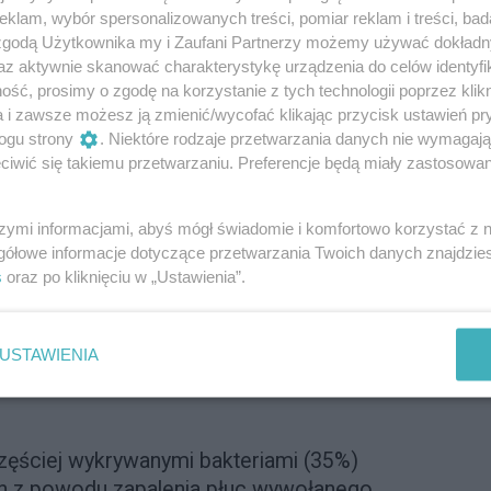
twory i wszystkie stany upośledzonej
klam, wybór spersonalizowanych treści, pomiar reklam i treści, bad
jowi i ciężkiemu przebiegowi
 zgodą Użytkownika my i Zaufani Partnerzy możemy używać dokład
płuc. Leczenie tej choroby dodatkowo
az aktywnie skanować charakterystykę urządzenia do celów identyfi
neumokokowe są oporne na działanie
ść, prosimy o zgodę na korzystanie z tych technologii poprzez klikn
a i zawsze możesz ją zmienić/wycofać klikając przycisk ustawień pr
zez nie zakażenia po prostu trudno się
ogu strony
. Niektóre rodzaje przetwarzania danych nie wymagaj
iwić się takiemu przetwarzaniu. Preferencje będą miały zastosowanie
pneumokoki - zabójcza mieszanka
szymi informacjami, abyś mógł świadomie i komfortowo korzystać z
ii równoczesne zakażenie wirusem SARS-
gółowe informacje dotyczące przetwarzania Twoich danych znajdzi
 bakteriami jest szczególnie
s
oraz po kliknięciu w „Ustawienia”.
azuje - dość częste. Z badań
nie przez różne grupy naukowców wynika,
pitalizowanych z powodu COVID-19
USTAWIENIA
h bakterią
S. pneumoniae
wynosi od 20%
zęściej wykrywanymi bakteriami (35%)
ch z powodu zapalenia płuc wywołanego