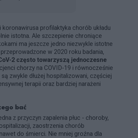
 koronawirusa profilaktyka chorób układu
ie istotna. Ale szczepienie chroniące
kami ma jeszcze jedno niezwykle istotne
 przeprowadzone w 2020 roku badania,
CoV-2 często towarzyszą jednoczesne
acjenci chorzy na COVID-19 i równocześnie
są zwykle dłużej hospitalizowani, częściej
nsywnej terapii oraz bardziej narażeni
czego bać
edna z przyczyn zapalenia płuc - choroby,
pitalizacji, zaostrzenia chorób
awet do śmierci. Nie mniej groźna dla