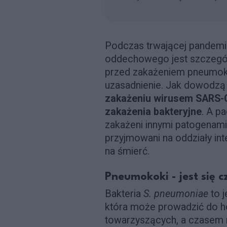
Podczas trwającej pandemii
oddechowego jest szczególn
przed zakażeniem pneumoko
uzasadnienie. Jak dowodzą
zakażeniu wirusem SARS-
zakażenia bakteryjne
. A p
zakażeni innymi patogenami 
przyjmowani na oddziały inte
na śmierć.
Pneumokoki - jest się 
Bakteria
S. pneumoniae
to j
która może prowadzić do hos
towarzyszących, a czasem n