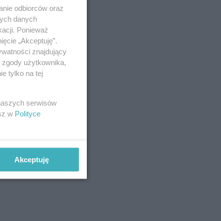
anie odbiorców oraz
nych danych
kacji. Ponieważ
ięcie „Akceptuję”.
ywatności znajdujący
ą zgody użytkownika,
 tylko na tej
 naszych serwisów
esz w
Polityce
Akceptuję