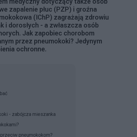
em medyczny dotyczący także osób
e zapalenie płuc (PZP) i groźna
mokokowa (IChP) zagrażają zdrowiu
jak i dorosłych - a zwłaszcza osób
chorych. Jak zapobiec chorobom
anym przez pneumokoki? Jedynym
ienia ochronne.
 bać
koki - zabójcza mieszanka
mokokami?
ć przeciw pneumokokom?