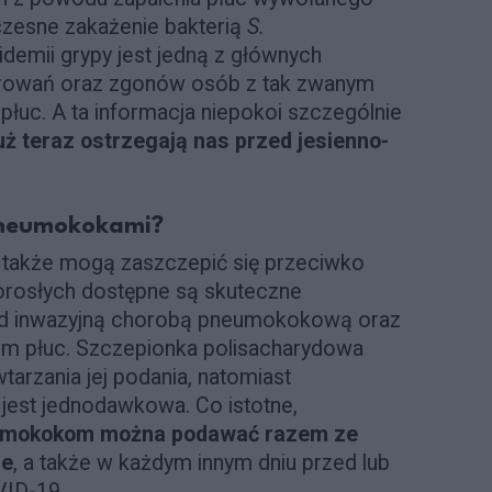
czesne zakażenie bakterią
S.
demii grypy jest jedną z głównych
horowań oraz zgonów osób z tak zwanym
płuc. A ta informacja niepokoi szczególnie
już teraz ostrzegają nas przed jesienno-
 pneumokokami?
li także mogą zaszczepić się przeciwko
rosłych dostępne są skuteczne
ed inwazyjną chorobą pneumokokową oraz
 płuc. Szczepionka polisacharydowa
arzania jej podania, natomiast
jest jednodawkowa. Co istotne,
eumokokom można podawać razem ze
ie
, a także w każdym innym dniu przed lub
VID-19.