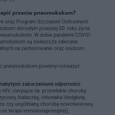
czepić przeciw pneumokokom?
we oraz Program Szczepień Ochronnych
sobom dorosłym powyżej 50. roku życia
o pneumokokom. W dobie pandemii COVID-
neumokokom są zwłaszcza zalecane
datnych na zachorowanie oraz osobom
wko pneumokokom powinny rozważyć
 nabytymi zaburzeniami odporności
 HIV, cierpiące na przewlekłe choroby
zycowy, białaczkę, chłoniaka Hodgkina,
nicze czy uogólnianą chorobę nowotworową
cie terapii immunosupresyjnej),