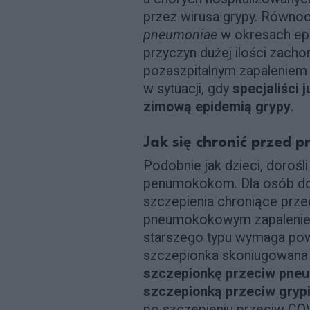
przez wirusa grypy. Równo
pneumoniae
w okresach epi
przyczyn dużej ilości zac
pozaszpitalnym zapaleniem 
w sytuacji, gdy
specjaliści 
zimową epidemią grypy
.
Jak się chronić przed
Podobnie jak dzieci, doroś
penumokokom. Dla osób do
szczepienia chroniące prz
pneumokokowym zapaleniem
starszego typu wymaga powt
szczepionka skoniugowana 
szczepionkę przeciw pn
szczepionką przeciw gryp
po szczepieniu przeciw CO