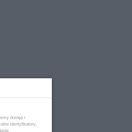
emy dostęp i
lne identyfikatory,
iania