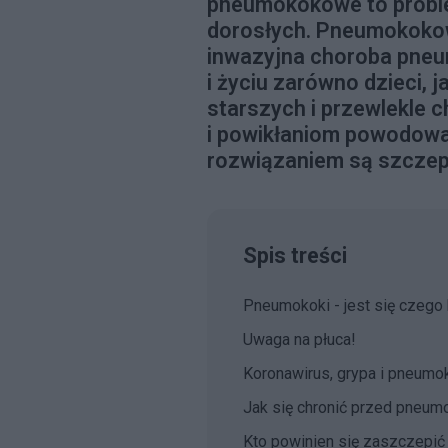
pneumokokowe to probl
dorosłych. Pneumokokow
inwazyjna choroba pneu
i życiu zarówno dzieci, 
starszych i przewlekle 
i powikłaniom powodow
rozwiązaniem są szczep
Spis treści
Pneumokoki - jest się czego
Uwaga na płuca!
Koronawirus, grypa i pneumo
Jak się chronić przed pneu
Kto powinien się zaszczepi