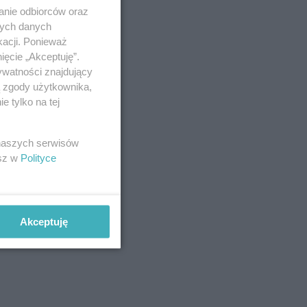
anie odbiorców oraz
nych danych
kacji. Ponieważ
ięcie „Akceptuję”.
ywatności znajdujący
ą zgody użytkownika,
 tylko na tej
 naszych serwisów
esz w
Polityce
Akceptuję