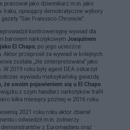
ie pracował jako dziennikarz m.in. jako
w Iraku, opisujący demokratyczne wybory
 gazety "San Francisco Chronicle".
eprowadził kontrowersyjny wywiad dla
ym baronem narkotykowym
Joaquínem
ako El Chapo
, po jego ucieczce
. Aktor przeprosił za wywiad w kolejnych
owa została „źle zinterpretowana" jako
o. W 2019 roku były agent DEA oskarżył
 podczas wywiadu meksykańską gwiazdę
o, że swoim pojawieniem się u El Chapo
związku z czym handlarz narkotyków trafił
ero kilka miesięcy później w 2016 roku.
jesienią 2021 roku roku aktor zbierał
ntu i odwiedził m.in. żołnierzy
, demonstrantów z Euromajdanu oraz