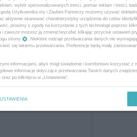
krainą w Donbasie. To nie jest reżyserski
klam, wybór spersonalizowanych treści, pomiar reklam i treści, bad
da m.in. za filmy takie jak "Wszystko za
 zgodą Użytkownika my i Zaufani Partnerzy możemy używać dokład
ag Day", w którym wystąpił z aktorką
az aktywnie skanować charakterystykę urządzenia do celów identyfi
ść, prosimy o zgodę na korzystanie z tych technologii poprzez klikn
Katheryn Winnick
i swoją córką Dylan Penn.
a i zawsze możesz ją zmienić/wycofać klikając przycisk ustawień pr
ogu strony
. Niektóre rodzaje przetwarzania danych nie wymagaj
iwić się takiemu przetwarzaniu. Preferencje będą miały zastosowanie
szymi informacjami, abyś mógł świadomie i komfortowo korzystać z
gółowe informacje dotyczące przetwarzania Twoich danych znajdzi
s
oraz po kliknięciu w „Ustawienia”.
USTAWIENIA