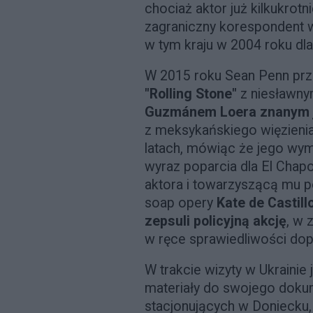
chociaż aktor już kilkukrotn
zagraniczny korespondent 
w tym kraju w 2004 roku dla
W 2015 roku Sean Penn prz
"Rolling Stone"
z niesławn
Guzmánem Loera znanym j
z meksykańskiego więzienia
latach, mówiąc że jego wym
wyraz poparcia dla El Chap
aktora i towarzyszącą mu
soap opery
Kate de Castill
zepsuli policyjną akcję
, w 
w ręce sprawiedliwości dopi
W trakcie wizyty w Ukrainie 
materiały do swojego dokume
stacjonujących w Doniecku