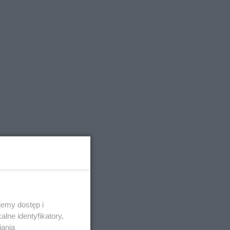
emy dostęp i
lne identyfikatory,
iania