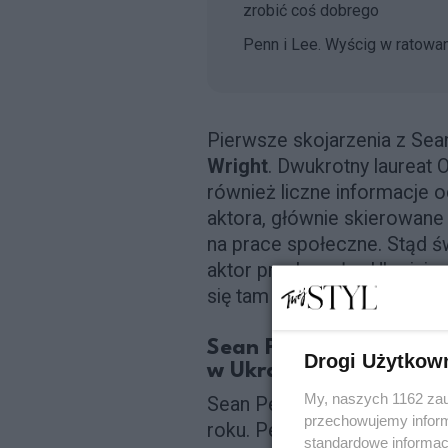
zrobić coś dobrego
Penn i Lee. Wyścig w ratowan
Pierwsze skojarzenia z S
Wright
. Dwukrotny laureat 
również liczne informacje 
aktora, głównie skierowane
na prace społeczne. Stąd św
aktor przebywał w Ukrainie 
się tam znalazł i czy po raz
Sean Penn dziennikarze
Drogi Użytkow
w Ukrainie?
My, naszych 1162 zau
Sean Penn przyjechał do Ukr
przechowujemy informa
roku. Penn planował nakręci
standardowe informac