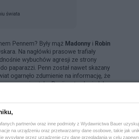
iu świata
eanem Pennem? Były mąż
Madonny
i
Robin
Oskara. Na nagłówki prasowe trafiały
odnośnie wybuchów agresji ze strony
 do paparazzi. Penn został nawet skazany
iat ogarnęło zdumienie na informację, że
w momencie ataku Rosji na ten kraj. Jak
 pierwszy trafił w środek kryzysu?
m i dokumentalistą. Co robił
niku,
fanych partnerów oraz inne podmioty z Wydawnictwa Bauer uzyskuj
ainy po raz pierwszy w listopadzie 2021
cje na urządzeniu oraz przetwarzamy dane osobowe, takie jak unika
ć film dokumentalny dla Vice Studios
je wysyłane przez urządzenie czy dane przeglądania w celu zapewn