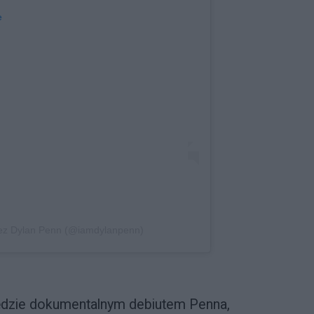
e
zez Dylan Penn (@iamdylanpenn)
będzie dokumentalnym debiutem Penna,