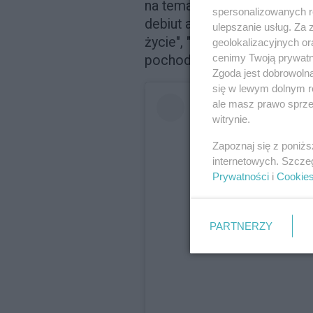
na temat konfliktu Rosji z U
spersonalizowanych re
debiut aktora, który odpowia
ulepszanie usług. Za
życie", "Jej twarz", czy "Fl
geolokalizacyjnych or
cenimy Twoją prywatno
pochodzenia ukraińskiego
Zgoda jest dobrowoln
się w lewym dolnym r
ale masz prawo sprzec
witrynie.
Zapoznaj się z poniż
internetowych. Szcze
Prywatności
i
Cookie
PARTNERZY