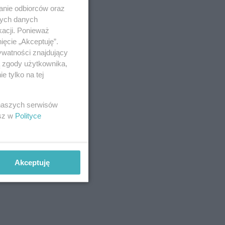
anie odbiorców oraz
nych danych
kacji. Ponieważ
ięcie „Akceptuję”.
ywatności znajdujący
ą zgody użytkownika,
 tylko na tej
 naszych serwisów
esz w
Polityce
Akceptuję