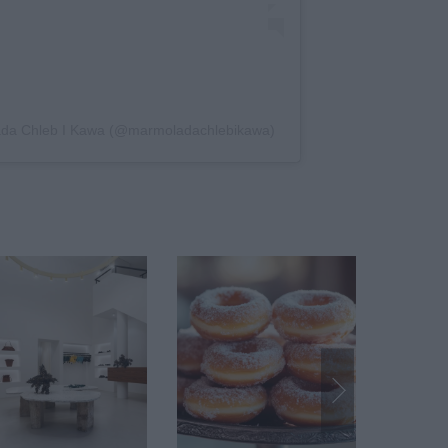
ada Chleb I Kawa (@marmoladachlebikawa)