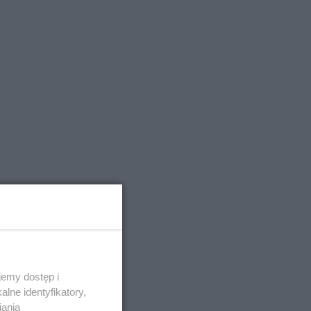
emy dostęp i
lne identyfikatory,
iania