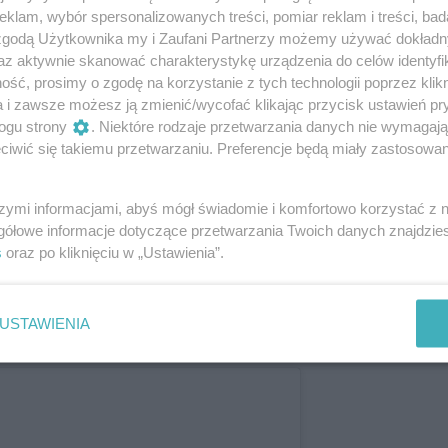
klam, wybór spersonalizowanych treści, pomiar reklam i treści, bad
 zgodą Użytkownika my i Zaufani Partnerzy możemy używać dokład
az aktywnie skanować charakterystykę urządzenia do celów identyfi
 Marmolada Chleb i Kawa
ść, prosimy o zgodę na korzystanie z tych technologii poprzez klikn
niadania serwowane cały dzień?
a i zawsze możesz ją zmienić/wycofać klikając przycisk ustawień pr
nie tylko możemy zjeść dania śniadaniowe
ogu strony
. Niektóre rodzaje przetwarzania danych nie wymagaj
iwić się takiemu przetwarzaniu. Preferencje będą miały zastosowanie
pny jest ich szeroki wybór. Przestronne
jdziemy na terenie Garnizonu, w Gdańsku
wybór klasyków takich jak śniadanie
szymi informacjami, abyś mógł świadomie i komfortowo korzystać z
sty francuskie na słodko i słono (z
gółowe informacje dotyczące przetwarzania Twoich danych znajdzi
s
oraz po kliknięciu w „Ustawienia”.
embertem). Do tego kilka rodzajów bajgli
ię na Vegan Bowl z hummusem, smażonym
 mięsożercy chętnie sięgną po bułkę
USTAWIENIA