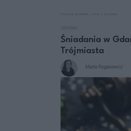
STRONA GŁÓWNA
STYL
KUCHNIA
KUCHNIA
Śniadania w Gdań
Trójmiasta
Marta Rogacewicz