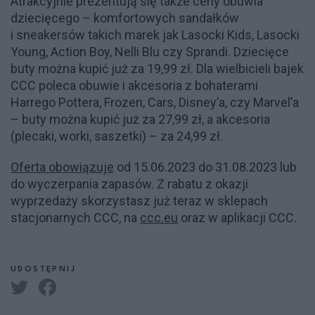
Atrakcyjnie prezentują się także ceny obuwia
dziecięcego – komfortowych sandałków
i sneakersów takich marek jak Lasocki Kids, Lasocki
Young, Action Boy, Nelli Blu czy Sprandi. Dziecięce
buty można kupić już za 19,99 zł. Dla wielbicieli bajek
CCC poleca obuwie i akcesoria z bohaterami
Harrego Pottera, Frozen, Cars, Disney’a, czy Marvel’a
– buty można kupić już za 27,99 zł, a akcesoria
(plecaki, worki, saszetki) – za 24,99 zł.
Oferta obowiązuje
od 15.06.2023 do 31.08.2023 lub
do wyczerpania zapasów. Z rabatu z okazji
wyprzedaży skorzystasz ju
ż
teraz w sklepach
stacjonarnych CCC, na
ccc.eu
oraz w aplikacji CCC.
UDOSTĘPNIJ