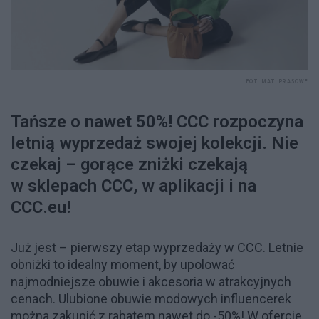
FOT. MAT. PRASOWE
Tańsze o nawet 50%! CCC rozpoczyna
letnią wyprzedaż swojej kolekcji. Nie
czekaj – gorące zniżki czekają
w sklepach CCC, w aplikacji i na
CCC.eu!
Już jest – pierwszy etap wyprzedaży w CCC
. Letnie
obniżki to idealny moment, by upolować
najmodniejsze obuwie i akcesoria w atrakcyjnych
cenach. Ulubione obuwie modowych influencerek
można zakupić z rabatem nawet do -50%! W ofercie