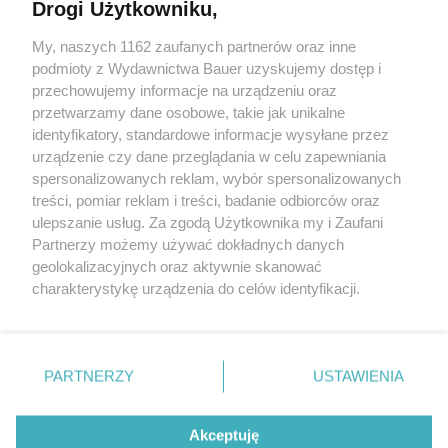
Drogi Użytkowniku,
Tankini w nowym wydaniu. Wybieramy najładniejsze
modele na plażę i basen
My, naszych 1162 zaufanych partnerów oraz inne
podmioty z Wydawnictwa Bauer uzyskujemy dostęp i
przechowujemy informacje na urządzeniu oraz
MAGDALENA TOKARCZYK
przetwarzamy dane osobowe, takie jak unikalne
SHOPPING
identyfikatory, standardowe informacje wysyłane przez
urządzenie czy dane przeglądania w celu zapewniania
spersonalizowanych reklam, wybór spersonalizowanych
treści, pomiar reklam i treści, badanie odbiorców oraz
ulepszanie usług. Za zgodą Użytkownika my i Zaufani
Partnerzy możemy używać dokładnych danych
geolokalizacyjnych oraz aktywnie skanować
charakterystykę urządzenia do celów identyfikacji.
Ponieważ cenimy Twoją prywatność, prosimy o zgodę na
korzystanie z tych technologii poprzez kliknięcie
KONTAKT
REKLAMA
REDAKCJA
„Akceptuję”. Zgoda jest dobrowolna i zawsze możesz ją
REGULAMIN SERWISU
POLITYKA PRYWATNOŚCI
zmienić/wycofać klikając przycisk ustawień prywatności
PARTNERZY
USTAWIENIA
MAPA SERWISU
znajdujący się w lewym dolnym rogu strony
. Niektóre
rodzaje przetwarzania danych nie wymagają zgody
Akceptuję
użytkownika, ale masz prawo sprzeciwić się takiemu