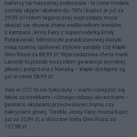
loafersy na masywnej podeszwie - te i inne modele
zostały objęte rabatami do -50% i kupisz je już za
29,99 zł! Hitem tegorocznej wyprzedaży może
okazać się obuwie znane wielbicielkom trendów,
z kampanii Jenny Fairy z supermodelką Emily
Ratajkowski. Miłośniczki ponadczasowej klasyki
mają szansę upolować stylowe sandały czy klapki
Gino Rossi za 88,99 zł! Wyprzedażowa oferta marki
Lasocki to przede wszystkim gwarancja wysokiej
jakości, połączona z klasyką – klapki dostępne są
już w cenie 58,99 zł!
Sale w CCC to nie tylko buty – warto rozejrzeć się
także za torebkami i różnego rodzaju akcesoriami –
paskami, okularami przeciwsłonecznymi, czy
nakryciami głowy. Torebki Jenny Fairy można kupić
już za 35,99 zł, a skórzane torby Gino Rossi za
137,98 zł.