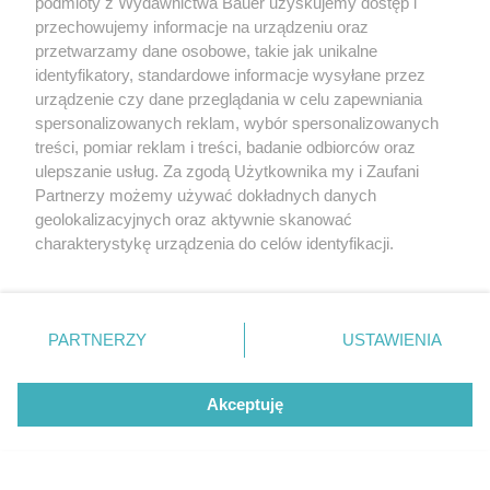
podmioty z Wydawnictwa Bauer uzyskujemy dostęp i
PREMIERY
przechowujemy informacje na urządzeniu oraz
przetwarzamy dane osobowe, takie jak unikalne
identyfikatory, standardowe informacje wysyłane przez
urządzenie czy dane przeglądania w celu zapewniania
spersonalizowanych reklam, wybór spersonalizowanych
treści, pomiar reklam i treści, badanie odbiorców oraz
ulepszanie usług. Za zgodą Użytkownika my i Zaufani
Partnerzy możemy używać dokładnych danych
geolokalizacyjnych oraz aktywnie skanować
charakterystykę urządzenia do celów identyfikacji.
Ponieważ cenimy Twoją prywatność, prosimy o zgodę na
korzystanie z tych technologii poprzez kliknięcie
„Akceptuję”. Zgoda jest dobrowolna i zawsze możesz ją
zmienić/wycofać klikając przycisk ustawień prywatności
PARTNERZY
USTAWIENIA
znajdujący się w lewym dolnym rogu strony
. Niektóre
rodzaje przetwarzania danych nie wymagają zgody
Akceptuję
użytkownika, ale masz prawo sprzeciwić się takiemu
W związku cenią wolność ponad wszystko.
przetwarzaniu. Preferencje będą miały zastosowanie tylko
Te znaki zodiaku potrzebują czasu dla
na tej witrynie.
siebie