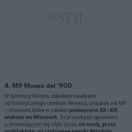
4. M9 Museo del '900
W dzielnicy Mestre, zaledwie kwadrans
od historycznego centrum Wenecji, znajduje się M9
– muzeum, które w całości
poświęcono XX
i
XXI
wiekowi we Włoszech
. To przestrzeń opowieści
o zmieniającym się stylu życia:
od mody, przez
architekturę, po codzienne nawyki Włochów
.