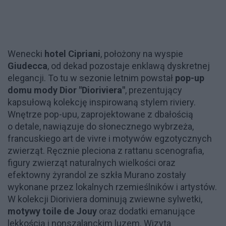
Wenecki
hotel Cipriani
, położony na wyspie
Giudecca
, od dekad pozostaje enklawą dyskretnej
elegancji. To tu w sezonie letnim powstał
pop-up
domu mody Dior "Dioriviera"
, prezentujący
kapsułową kolekcję inspirowaną stylem riviery.
Wnętrze pop-upu, zaprojektowane z dbałością
o detale, nawiązuje do słonecznego wybrzeża,
francuskiego art de vivre i motywów egzotycznych
zwierząt. Ręcznie pleciona z rattanu scenografia,
figury zwierząt naturalnych wielkości oraz
efektowny żyrandol ze szkła Murano zostały
wykonane przez lokalnych rzemieślników i artystów.
W kolekcji Dioriviera dominują zwiewne sylwetki,
motywy toile de Jouy
oraz dodatki emanujące
lekkością i nonszalanckim luzem. Wizyta