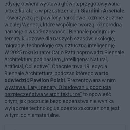
edycję otwiera wystawa główna, przygotowywana
przez kuratora w przestrzeniach
Giardini
i
Arsenale
.
Towarzyszą jej pawilony narodowe rozmieszczone
w całej Wenecji, które wspólnie tworzą różnorodną
narrację o współczesności. Biennale podejmuje
tematy kluczowe dla naszych czasów: ekologię,
migracje, technologię czy sztuczną inteligencję.
W 2025 roku kurator Carlo Ratti poprowadzi Biennale
Architektury pod hasłem „Intelligens: Natural,
Artificial, Collective”. Obecnie trwa 19. edycja
Biennale Architettura, podczas którego
warto
odwiedzić Pawilon Polski
. Prezentowana w nim
wystawa „Lary i penaty. O budowaniu poczucia
bezpieczeństwa w architekturze”
to opowieść
o tym, jak poczucie bezpieczeństwa nie wynika
wyłącznie technologii, a często zakorzenione jest
w tym, co niematerialne.