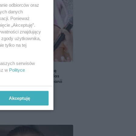
anie odbiorców oraz
nych danych
kacji. Ponieważ
ięcie „Akceptuję”.
ywatności znajdujący
ą zgody użytkownika,
 tylko na tej
 naszych serwisów
esz w
Polityce
a Krupińska ambasadorką
yków do makijażu Douglas
tion i twarzą nowej kampanii
Akceptuję
KA NIERADZKA-PROKOPOWICZ
 I PERFUMY