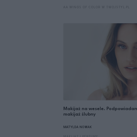
AA WINGS OF COLOR W TWOJSTYL.PL
Makijaż na wesele. Podpowiadamy,
makijaż ślubny
MATYLDA NOWAK
MAKIJAŻ I PERFUMY