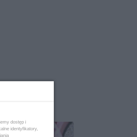
emy dostęp i
lne identyfikatory,
iania