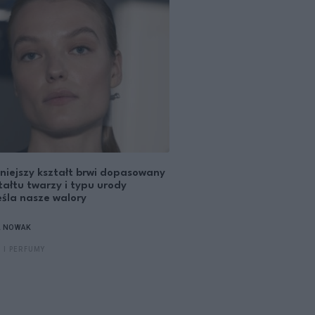
niejszy kształt brwi dopasowany
tałtu twarzy i typu urody
śla nasze walory
A NOWAK
 I PERFUMY