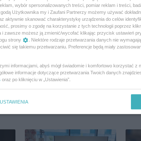
klam, wybór spersonalizowanych treści, pomiar reklam i treści, bad
 zgodą Użytkownika my i Zaufani Partnerzy możemy używać dokład
az aktywnie skanować charakterystykę urządzenia do celów identyfi
ść, prosimy o zgodę na korzystanie z tych technologii poprzez klikn
a i zawsze możesz ją zmienić/wycofać klikając przycisk ustawień pr
ogu strony
. Niektóre rodzaje przetwarzania danych nie wymagaj
iwić się takiemu przetwarzaniu. Preferencje będą miały zastosowanie
szymi informacjami, abyś mógł świadomie i komfortowo korzystać z
gółowe informacje dotyczące przetwarzania Twoich danych znajdzi
kijaż
Trwały makijaż ust bez przykrych
Paulin
ień
skutków ubocznych? Z tymi pomadkami
kosmet
s
oraz po kliknięciu w „Ustawienia”.
w płynie to jest możliwe!
Collec
marki
MATYLDA NOWAK
USTAWIENIA
AGNIESZ
EVELINE COSMETICS W TWOJSTYL.PL
MAKIJAŻ