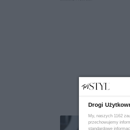
Drogi Użytkow
My, naszych 1162 zau
przechowujemy informa
standardowe informac