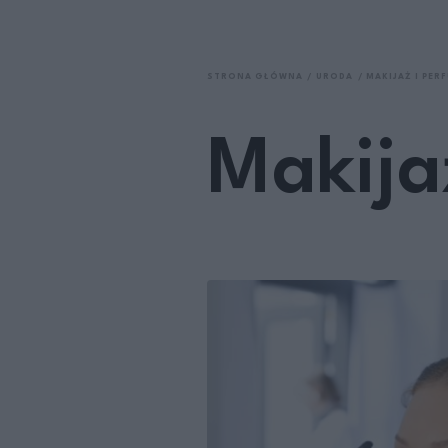
STRONA GŁÓWNA
URODA
MAKIJAŻ I PER
Makija