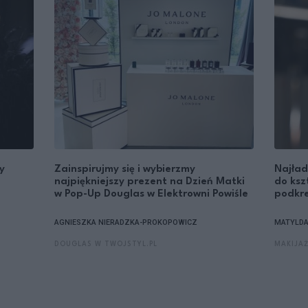
y
Zainspirujmy się i wybierzmy
Najład
najpiękniejszy prezent na Dzień Matki
do ksz
w Pop-Up Douglas w Elektrowni Powiśle
podkre
AGNIESZKA NIERADZKA-PROKOPOWICZ
MATYLD
DOUGLAS W TWOJSTYL.PL
MAKIJAŻ