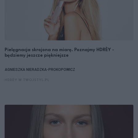
Pielęgnacja skrojona na miarę. Poznajmy HDRÈY -
będziemy jeszcze piękniejsze
AGNIESZKA NIERADZKA-PROKOPOWICZ
HDRÈY W TWOJSTYL.PL