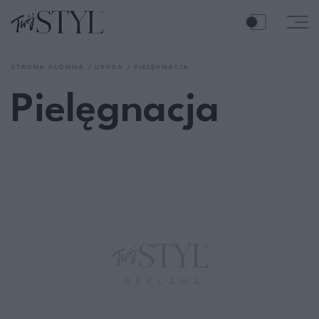
STRONA GŁÓWNA
URODA
PIELĘGNACJA
Pielęgnacja