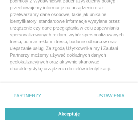
podmioty z Wydawnictwa Bauer uzyskujemy dostęp i
przechowujemy informacje na urządzeniu oraz
przetwarzamy dane osobowe, takie jak unikalne
identyfikatory, standardowe informacje wysyłane przez
urządzenie czy dane przeglądania w celu zapewniania
spersonalizowanych reklam, wybór spersonalizowanych
treści, pomiar reklam i treści, badanie odbiorców oraz
ulepszanie usług. Za zgodą Użytkownika my i Zaufani
Partnerzy możemy używać dokładnych danych
geolokalizacyjnych oraz aktywnie skanować
charakterystykę urządzenia do celów identyfikacji.
Ponieważ cenimy Twoją prywatność, prosimy o zgodę na
korzystanie z tych technologii poprzez kliknięcie
„Akceptuję”. Zgoda jest dobrowolna i zawsze możesz ją
zmienić/wycofać klikając przycisk ustawień prywatności
PARTNERZY
USTAWIENIA
znajdujący się w lewym dolnym rogu strony
. Niektóre
POLECAMY NOWY NUMER
Twój STYL wrzesień 2026
rodzaje przetwarzania danych nie wymagają zgody
Akceptuję
użytkownika, ale masz prawo sprzeciwić się takiemu
przetwarzaniu. Preferencje będą miały zastosowanie tylko
na tej witrynie.