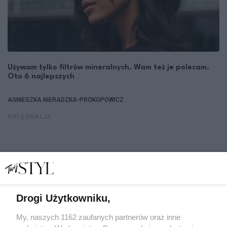
Używam tylko filtrów mineralnych. Wam też je polecam.
Oto 6 najlepszych
AGNIESZKA NIERADZKA-PROKOPOWICZ
PIELĘGNACJA
1
5
6
7
8
9
27
...
...
Drogi Użytkowniku,
My, naszych 1162 zaufanych partnerów oraz inne