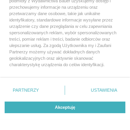
podmioty z Wydawnictwa Bauer uzyskujemy dostęp i
przechowujemy informacje na urządzeniu oraz
przetwarzamy dane osobowe, takie jak unikalne
identyfikatory, standardowe informacje wysyłane przez
urządzenie czy dane przeglądania w celu zapewniania
spersonalizowanych reklam, wybór spersonalizowanych
treści, pomiar reklam i treści, badanie odbiorców oraz
ulepszanie usług. Za zgodą Użytkownika my i Zaufani
Partnerzy możemy używać dokładnych danych
geolokalizacyjnych oraz aktywnie skanować
charakterystykę urządzenia do celów identyfikacji.
POLECAMY NOWY NUMER
Twój STYL wrzesień 2026
Ponieważ cenimy Twoją prywatność, prosimy o zgodę na
korzystanie z tych technologii poprzez kliknięcie
„Akceptuję”. Zgoda jest dobrowolna i zawsze możesz ją
zmienić/wycofać klikając przycisk ustawień prywatności
PARTNERZY
USTAWIENIA
znajdujący się w lewym dolnym rogu strony
. Niektóre
rodzaje przetwarzania danych nie wymagają zgody
Akceptuję
użytkownika, ale masz prawo sprzeciwić się takiemu
przetwarzaniu. Preferencje będą miały zastosowanie tylko
na tej witrynie.