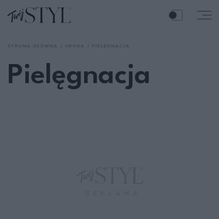
STRONA GŁÓWNA
URODA
PIELĘGNACJA
Pielęgnacja