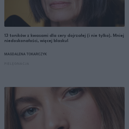
13 toników z kwasami dla cery dojrzałej (i nie tylko). Mniej
niedoskonałości, więcej blasku!
MAGDALENA TOKARCZYK
PIELĘGNACJA