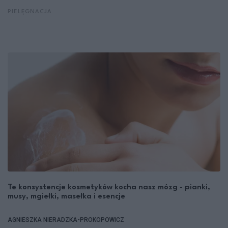
PIELĘGNACJA
Te konsystencje kosmetyków kocha nasz mózg - pianki,
musy, mgiełki, masełka i esencje
AGNIESZKA NIERADZKA-PROKOPOWICZ