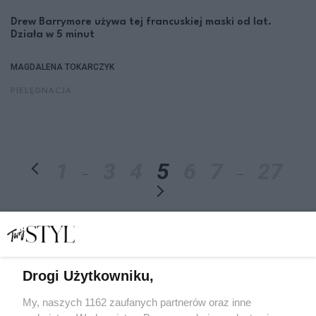
Drew Barrymore używa tej francuskiej maski od lat.
Działa w 5 minut
MAGDALENA TOKARCZYK
PIELĘGNACJA
1
3
4
5
6
7
27
...
...
Drogi Użytkowniku,
My, naszych 1162 zaufanych partnerów oraz inne