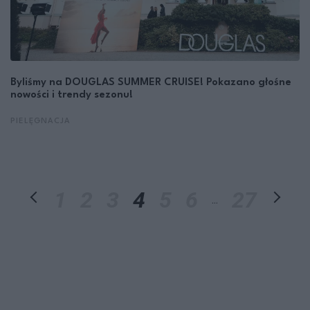
Byliśmy na DOUGLAS SUMMER CRUISE! Pokazano głośne
nowości i trendy sezonu!
PIELĘGNACJA
1
2
3
4
5
6
27
...