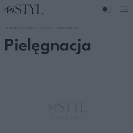
STRONA GŁÓWNA
URODA
PIELĘGNACJA
Pielęgnacja