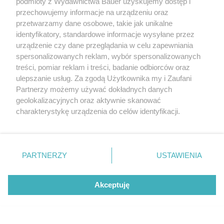
podmioty z Wydawnictwa Bauer uzyskujemy dostęp i
przechowujemy informacje na urządzeniu oraz
przetwarzamy dane osobowe, takie jak unikalne
identyfikatory, standardowe informacje wysyłane przez
urządzenie czy dane przeglądania w celu zapewniania
spersonalizowanych reklam, wybór spersonalizowanych
treści, pomiar reklam i treści, badanie odbiorców oraz
ulepszanie usług. Za zgodą Użytkownika my i Zaufani
Partnerzy możemy używać dokładnych danych
geolokalizacyjnych oraz aktywnie skanować
charakterystykę urządzenia do celów identyfikacji.
Ponieważ cenimy Twoją prywatność, prosimy o zgodę na
korzystanie z tych technologii poprzez kliknięcie
„Akceptuję”. Zgoda jest dobrowolna i zawsze możesz ją
zmienić/wycofać klikając przycisk ustawień prywatności
PARTNERZY
USTAWIENIA
znajdujący się w lewym dolnym rogu strony
. Niektóre
rodzaje przetwarzania danych nie wymagają zgody
Akceptuję
użytkownika, ale masz prawo sprzeciwić się takiemu
przetwarzaniu. Preferencje będą miały zastosowanie tylko
na tej witrynie.
Aktualne wydanie magazynu Twój