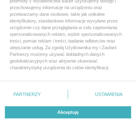
podmioty z Wydawnictwa Bauer uzyskujemy dostęp i
przechowujemy informacje na urządzeniu oraz
przetwarzamy dane osobowe, takie jak unikalne
identyfikatory, standardowe informacje wysyłane przez
urządzenie czy dane przeglądania w celu zapewniania
POLECAMY NOWY NUMER
spersonalizowanych reklam, wybór spersonalizowanych
Twój STYL wrzesień 2026
treści, pomiar reklam i treści, badanie odbiorców oraz
ulepszanie usług. Za zgodą Użytkownika my i Zaufani
Partnerzy możemy używać dokładnych danych
geolokalizacyjnych oraz aktywnie skanować
charakterystykę urządzenia do celów identyfikacji.
Ponieważ cenimy Twoją prywatność, prosimy o zgodę na
korzystanie z tych technologii poprzez kliknięcie
„Akceptuję”. Zgoda jest dobrowolna i zawsze możesz ją
zmienić/wycofać klikając przycisk ustawień prywatności
PARTNERZY
USTAWIENIA
znajdujący się w lewym dolnym rogu strony
. Niektóre
rodzaje przetwarzania danych nie wymagają zgody
Akceptuję
użytkownika, ale masz prawo sprzeciwić się takiemu
przetwarzaniu. Preferencje będą miały zastosowanie tylko
na tej witrynie.