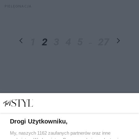
PIELĘGNACJA
1
2
3
4
5
27
...
Drogi Użytkowniku,
My, naszych 1162 zaufanych partnerów oraz inne