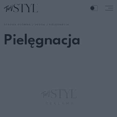
STRONA GŁÓWNA
URODA
PIELĘGNACJA
Pielęgnacja