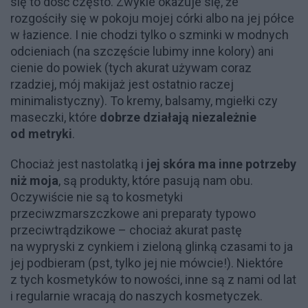
się to dość często. Zwykle okazuje się, że
rozgościły się w pokoju mojej córki albo na jej półce
w łazience. I nie chodzi tylko o szminki w modnych
odcieniach (na szczęście lubimy inne kolory) ani
cienie do powiek (tych akurat używam coraz
rzadziej, mój makijaż jest ostatnio raczej
minimalistyczny). To kremy, balsamy, mgiełki czy
maseczki, które
dobrze działają niezależnie
od metryki
.
Chociaż jest nastolatką i
jej skóra ma inne potrzeby
niż moja
, są produkty, które pasują nam obu.
Oczywiście nie są to kosmetyki
przeciwzmarszczkowe ani preparaty typowo
przeciwtrądzikowe – chociaż akurat pastę
na wypryski z cynkiem i zieloną glinką czasami to ja
jej podbieram (pst, tylko jej nie mówcie!). Niektóre
z tych kosmetyków to nowości, inne są z nami od lat
i regularnie wracają do naszych kosmetyczek.