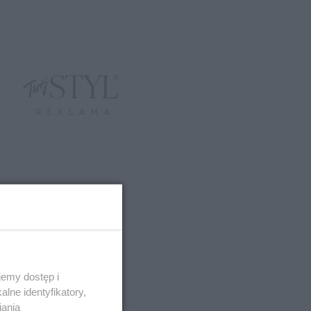
emy dostęp i
lne identyfikatory,
iania