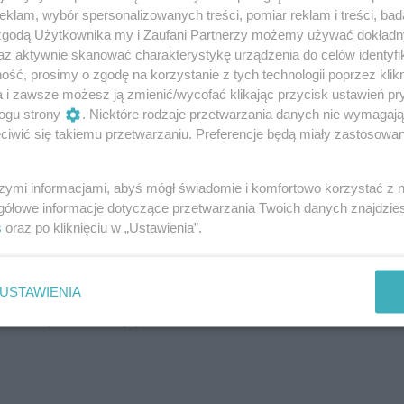
 stanie serum, które będzie pielęgnowało,
klam, wybór spersonalizowanych treści, pomiar reklam i treści, bad
hronę, na pewno nie pominę tego etapu.
 zgodą Użytkownika my i Zaufani Partnerzy możemy używać dokład
metyki, które łączą kilka funkcji,
az aktywnie skanować charakterystykę urządzenia do celów identyfi
ść, prosimy o zgodę na korzystanie z tych technologii poprzez klikn
anie o skórę staje się prostsze i szybsze!
a i zawsze możesz ją zmienić/wycofać klikając przycisk ustawień pr
 okazji wypróbować serum z SPF, jest co
ogu strony
. Niektóre rodzaje przetwarzania danych nie wymagaj
rych warto to zrobić.
iwić się takiemu przetwarzaniu. Preferencje będą miały zastosowanie
ęgnację
szymi informacjami, abyś mógł świadomie i komfortowo korzystać z
idealny dla osób, które – jak ja –
gółowe informacje dotyczące przetwarzania Twoich danych znajdzi
zej pielęgnacji. Zamiast nakładać osobno
s
oraz po kliknięciu w „Ustawienia”.
acyjny, dostajemy wszystko w jednym.
 obok filtrów UV znajdują się składniki
USTAWIENIA
ierające barierę ochronną skóry,
ość, miękkość czy poziom nawilżenia.