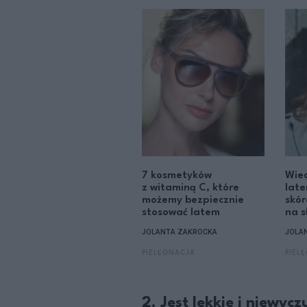
7 kosmetyków
Wiec
z witaminą C, które
late
możemy bezpiecznie
skór
stosować latem
na s
JOLANTA ZAKROCKA
JOLA
PIELĘGNACJA
PIEL
2. Jest lekkie i niewyc