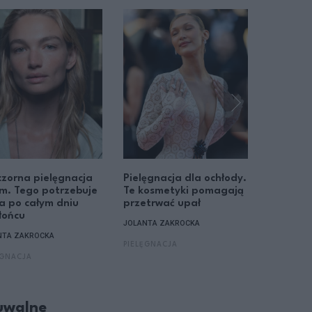
zorna pielęgnacja
Pielęgnacja dla ochłody.
Letnia p
m. Tego potrzebuje
Te kosmetyki pomagają
komprom
a po całym dniu
przetrwać upał
zabieram
łońcu
kosmet
JOLANTA ZAKROCKA
NTA ZAKROCKA
JOLANTA Z
PIELĘGNACJA
ĘGNACJA
PIELĘGNA
zuwalne