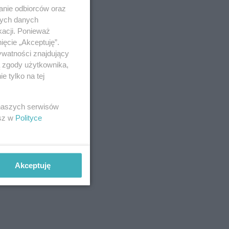
anie odbiorców oraz
nych danych
kacji. Ponieważ
ięcie „Akceptuję”.
ywatności znajdujący
ą zgody użytkownika,
 tylko na tej
 naszych serwisów
esz w
Polityce
Akceptuję