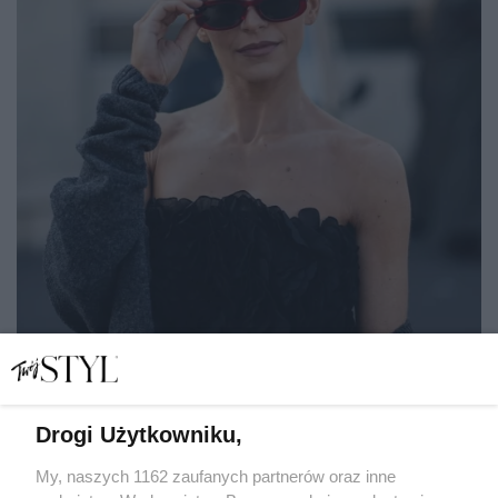
Drogi Użytkowniku,
My, naszych 1162 zaufanych partnerów oraz inne
5 złotych zasad pielęgnacji skóry przed urlopem.