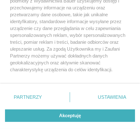
podmioty z Wydawnictwa Bauer uzyskujemy dostęp i
Gwarantują wakacyjny glow
przechowujemy informacje na urządzeniu oraz
przetwarzamy dane osobowe, takie jak unikalne
JOLANTA ZAKROCKA
identyfikatory, standardowe informacje wysyłane przez
urządzenie czy dane przeglądania w celu zapewniania
PIELĘGNACJA
spersonalizowanych reklam, wybór spersonalizowanych
treści, pomiar reklam i treści, badanie odbiorców oraz
ulepszanie usług. Za zgodą Użytkownika my i Zaufani
Partnerzy możemy używać dokładnych danych
geolokalizacyjnych oraz aktywnie skanować
charakterystykę urządzenia do celów identyfikacji.
Ponieważ cenimy Twoją prywatność, prosimy o zgodę na
korzystanie z tych technologii poprzez kliknięcie
„Akceptuję”. Zgoda jest dobrowolna i zawsze możesz ją
zmienić/wycofać klikając przycisk ustawień prywatności
PARTNERZY
USTAWIENIA
znajdujący się w lewym dolnym rogu strony
. Niektóre
rodzaje przetwarzania danych nie wymagają zgody
Akceptuję
użytkownika, ale masz prawo sprzeciwić się takiemu
Blonzer to nowy trend w makijażu. Miks
przetwarzaniu. Preferencje będą miały zastosowanie tylko
tych dwóch kosmetyków daje piękny efekt
na tej witrynie.